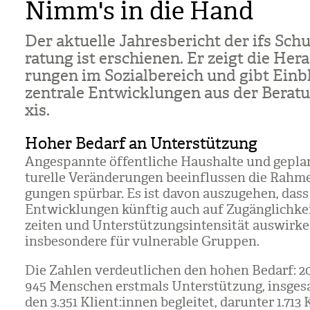
Nimm's in die Hand
Der aktu­elle Jah­res­be­richt der ifs Schu
ra­tung ist erschie­nen. Er zeigt die Her­a
run­gen im Sozi­al­be­reich und gibt Ein­b
zen­trale Ent­wick­lun­gen aus der Bera­t
xis.
Hoher Bedarf an Unterstützung
Ange­spannte öffent­li­che Haus­halte und gepla
tu­relle Ver­än­de­run­gen beein­flus­sen die Rah­m
gun­gen spür­bar. Es ist davon aus­zu­ge­hen, dass
Ent­wick­lun­gen künf­tig auch auf Zugäng­lich­kei
zei­ten und Unter­stüt­zungs­in­ten­si­tät aus­wir­
ins­be­son­dere für vul­nerable Grup­pen.
Die Zah­len ver­deut­li­chen den hohen Bedarf: 2
945 Men­schen erst­mals Unter­stüt­zung, ins­ge­
den 3.351 Kli­ent:innen beglei­tet, dar­un­ter 1.713 K