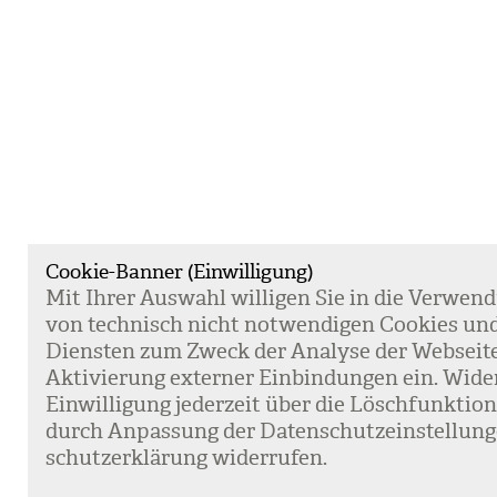
Cookie-Banner (Einwilligung)
Mit Ihrer Aus­wahl wil­li­gen Sie in die Ver­wen­
von tech­nisch nicht not­wen­di­gen Coo­kies un
Diens­ten zum Zweck der Ana­lyse der Web­sei­t
Akti­vie­rung exter­ner Ein­bin­dun­gen ein. Wide
Ein­wil­li­gung jeder­zeit über die Lösch­funk­ti
durch Anpas­sung der Daten­schutz­ein­stel­lun­
schutz­er­klä­rung wider­ru­fen.