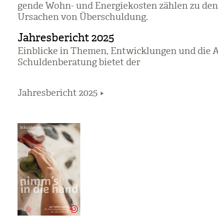
gende Wohn- und Ener­gie­kos­ten zäh­len zu den 
Ursa­chen von Über­schul­dung.
Jahresbericht 2025
Ein­bli­cke in The­men, Ent­wick­lun­gen und die 
Schul­den­be­ra­tung bie­tet der
Jahresbericht 2025