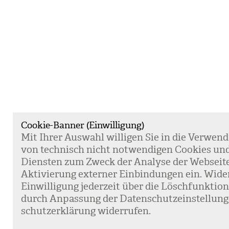
Cookie-Banner (Einwilligung)
Mit Ihrer Aus­wahl wil­li­gen Sie in die Ver­wen­
von tech­nisch nicht not­wen­di­gen Coo­kies un
Diens­ten zum Zweck der Ana­lyse der Web­sei­t
Akti­vie­rung exter­ner Ein­bin­dun­gen ein. Wide
Ein­wil­li­gung jeder­zeit über die Lösch­funk­ti
durch Anpas­sung der Daten­schutz­ein­stel­lun­
schutz­er­klä­rung wider­ru­fen.