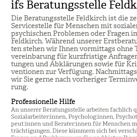
ifs Beratungsstelle Feld
Die Bera­tungs­stelle Feld­kirch ist die ze
Ser­vice­stelle für Men­schen mit sozia­l
psy­chi­schen Pro­ble­men oder Fra­gen i
Feld­kirch. Wäh­rend unse­rer Erst­be­ra­t
ten ste­hen wir Ihnen vor­mit­tags ohne 
ver­ein­ba­rung für kurz­fris­tige Anfra­ge
tun­gen und Abklä­run­gen sowie für Kri­s
ven­tio­nen zur Ver­fü­gung. Nach­mit­tags
wir Sie gerne nach vor­he­ri­ger Ter­min­ve
rung.
Professionelle Hilfe
An unse­rer Bera­tungs­stelle arbei­ten fach­lich qua
Sozi­al­ar­bei­ter:innen, Psy­cho­log:innen, Psy­cho­
peut:innen und Bera­ter:innen für Men­schen m
träch­ti­gun­gen. Diese küm­mern sich bei ver­sch