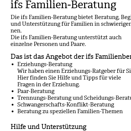
ifs Familien-Beratung
Die ifs Fami­lien-Bera­tung bie­tet Bera­tung, Beg
und Unter­stüt­zung für Fami­lien in schwie­ri­gen
nen.
Die ifs Fami­lien-Bera­tung unter­stützt auch
ein­zelne Per­so­nen und Paare.
Das ist das Angebot der ifs Familienbe
Erzie­hungs-Bera­tung
Wir haben einen Erzie­hungs-Rat­ge­ber für Si
Hier fin­den Sie Hilfe und Tipps für viele
Fra­gen in der Erzie­hung.
Paar-Bera­tung
Tren­nungs-Bera­tung und Schei­dungs-Bera­
Schwan­ger­schafts-Kon­flikt-Bera­tung
Bera­tung zu spe­zi­el­len Fami­lien-The­men
Hilfe und Unterstützung