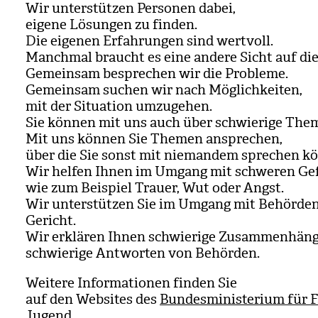
Wir unter­stüt­zen Per­so­nen dabei,
eigene Lösun­gen zu fin­den.
Die eige­nen Erfah­run­gen sind wert­voll.
Manch­mal braucht es eine andere Sicht auf die
Gemein­sam bespre­chen wir die Pro­bleme.
Gemein­sam suchen wir nach Mög­lich­kei­ten,
mit der Situa­tion umzu­ge­hen.
Sie kön­nen mit uns auch über schwie­rige The­
Mit uns kön­nen Sie The­men anspre­chen,
über die Sie sonst mit nie­man­dem spre­chen kö
Wir hel­fen Ihnen im Umgang mit schwe­ren Ge
wie zum Bei­spiel Trauer, Wut oder Angst.
Wir unter­stüt­zen Sie im Umgang mit Behör­de
Gericht.
Wir erklä­ren Ihnen schwie­rige Zusam­men­hän
schwie­rige Ant­wor­ten von Behör­den.
Wei­tere Infor­ma­tio­nen fin­den Sie
auf den Web­sites des
Bundesministerium für F
Jugend