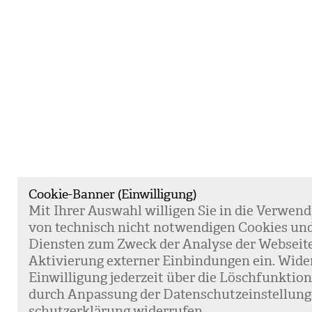
Cookie-Banner (Einwilligung)
Mit Ihrer Aus­wahl wil­li­gen Sie in die Ver­wen­
von tech­nisch nicht not­wen­di­gen Coo­kies un
Diens­ten zum Zweck der Ana­lyse der Web­sei­t
Akti­vie­rung exter­ner Ein­bin­dun­gen ein. Wide
Ein­wil­li­gung jeder­zeit über die Lösch­funk­ti
durch Anpas­sung der Daten­schutz­ein­stel­lun­
schutz­er­klä­rung wider­ru­fen.