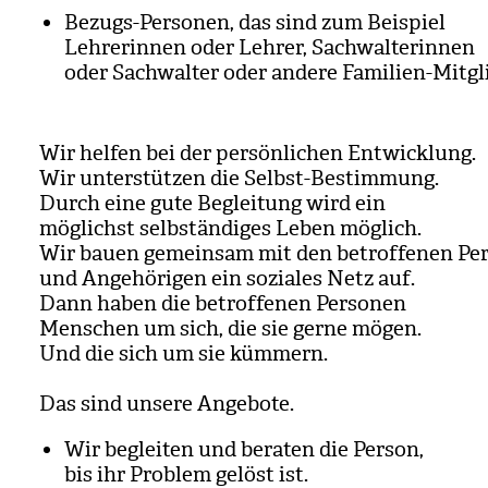
Bezugs-Per­so­nen, das sind zum Bei­spiel
Leh­re­rin­nen oder Leh­rer, Sach­wal­te­rin­nen
oder Sach­wal­ter oder andere Fami­lien-Mit­gli
Wir hel­fen bei der per­sön­li­chen Ent­wick­lung.
Wir unter­stüt­zen die Selbst-Bestim­mung.
Durch eine gute Beglei­tung wird ein
mög­lichst selb­stän­di­ges Leben mög­lich.
Wir bauen gemein­sam mit den betrof­fe­nen Per
und Ange­hö­ri­gen ein sozia­les Netz auf.
Dann haben die betrof­fe­nen Per­so­nen
Men­schen um sich, die sie gerne mögen.
Und die sich um sie küm­mern.
Das sind unsere Ange­bote.
Wir beglei­ten und bera­ten die Per­son,
bis ihr Pro­blem gelöst ist.