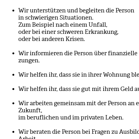
Wir unter­stüt­zen und beglei­ten die Per­son
in schwie­ri­gen Situa­tio­nen.
Zum Bei­spiel nach einem Unfall,
oder bei einer schwe­ren Erkran­kung,
oder bei ande­ren Kri­sen.
Wir infor­mie­ren die Per­son über finan­zi­elle
zun­gen.
Wir hel­fen ihr, dass sie in ihrer Woh­nung bl
Wir hel­fen ihr, dass sie gut mit ihrem Geld 
Wir arbei­ten gemein­sam mit der Per­son an 
Zukunft,
im beruf­li­chen und im pri­va­ten Leben.
Wir bera­ten die Per­son bei Fra­gen zu Aus­bi