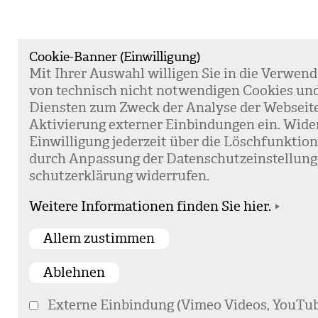
Cookie-Banner (Einwilligung)
Mit Ihrer Aus­wahl wil­li­gen Sie in die Ver­wen­
von tech­nisch nicht not­wen­di­gen Coo­kies un
Diens­ten zum Zweck der Ana­lyse der Web­sei­t
Akti­vie­rung exter­ner Ein­bin­dun­gen ein. Wide
Ein­wil­li­gung jeder­zeit über die Lösch­funk­ti
durch Anpas­sung der Daten­schutz­ein­stel­lun­
schutz­er­klä­rung wider­ru­fen.
Weitere Informationen finden Sie hier.
Externe Einbindung (Vimeo Videos, YouTub