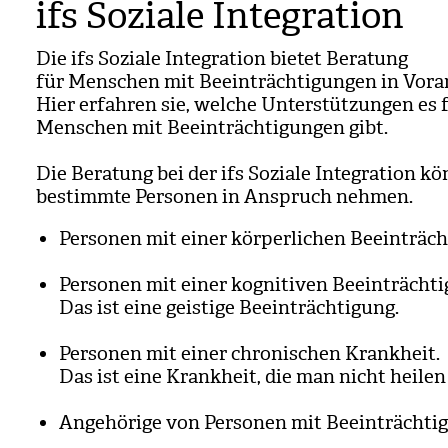
ifs Soziale Integration
Die ifs Soziale Inte­gra­tion bie­tet Bera­tung
für Men­schen mit Beein­träch­ti­gun­gen in Vor­ar
Hier erfah­ren sie, wel­che Unter­stüt­zun­gen es 
Men­schen mit Beein­träch­ti­gun­gen gibt.
Die Bera­tung bei der ifs Soziale Inte­gra­tion k
bestimmte Per­so­nen in Anspruch neh­men.
Per­so­nen mit einer kör­per­li­chen Beein­träch­
Per­so­nen mit einer kogni­ti­ven Beein­träch­ti
Das ist eine geis­tige Beein­träch­ti­gung.
Per­so­nen mit einer chro­ni­schen Krank­heit.
Das ist eine Krank­heit, die man nicht hei­le
Ange­hö­rige von Per­so­nen mit Beein­träch­ti­