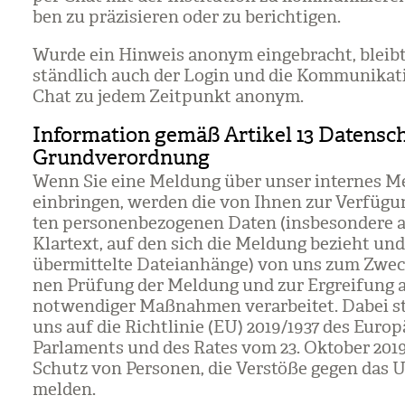
ben zu prä­zi­sie­ren oder zu berich­ti­gen.
Wurde ein Hin­weis anonym ein­ge­bracht, bleibt 
ständ­lich auch der Login und die Kom­mu­ni­ka­t
Chat zu jedem Zeit­punkt anonym.
Information gemäß Artikel 13 Datensc
Grundverordnung
Wenn Sie eine Mel­dung über unser inter­nes Mel
ein­brin­gen, wer­den die von Ihnen zur Ver­fü­gu
ten per­so­nen­be­zo­ge­nen Daten (ins­be­son­dere
Klar­text, auf den sich die Mel­dung bezieht und 
über­mit­telte Datei­an­hänge) von uns zum Zwec
nen Prü­fung der Mel­dung und zur Ergrei­fung al
not­wen­di­ger Maß­nah­men ver­ar­bei­tet. Dabei s
uns auf die Richt­li­nie (EU) 2019/​1937 des Euro­
Par­la­ments und des Rates vom 23. Okto­ber 20
Schutz von Per­so­nen, die Ver­stöße gegen das U
mel­den.