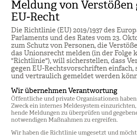
Meldung von Verstößen
EU-Recht
Die Richt­li­nie (EU) 2019/​1937 des Euro­
Par­la­ments und des Rates vom 23. Okto
zum Schutz von Per­so­nen, die Ver­stöß
das Uni­ons­recht mel­den (in der Folge 
"Richt­li­nie"), will sicher­stel­len, dass Ve
gegen EU-Rechts­vor­schrif­ten ein­fach, 
und ver­trau­lich gemel­det wer­den kön­
Wir übernehmen Verantwortung
Öffent­li­che und pri­vate Orga­ni­sa­tio­nen habe
Zweck ein inter­nes Mel­de­sys­tem ein­zu­rich­ten,
hende Mel­dun­gen zu über­prü­fen und gege­be­ne
not­wen­di­gen Maß­nah­men zu ergrei­fen.
Wir haben die Richt­li­nie umge­setzt und möch­