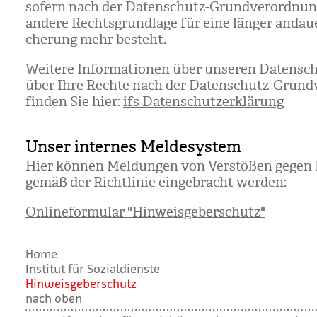
sofern nach der Daten­schutz-Grund­ver­ord­nu
andere Rechts­grund­lage für eine län­ger andau
che­rung mehr besteht.
Wei­tere Infor­ma­tio­nen über unse­ren Daten­s
über Ihre Rechte nach der Daten­schutz-Grund­
fin­den Sie hier:
ifs Datenschutzerklärung
Unser internes Meldesystem
Hier kön­nen Mel­dun­gen von Ver­stö­ßen gege
gemäß der Richt­li­nie ein­ge­bracht wer­den:
Onlineformular "Hinweisgeberschutz"
Home
Institut für Sozialdienste
Hin­weis­ge­ber­schutz
nach oben