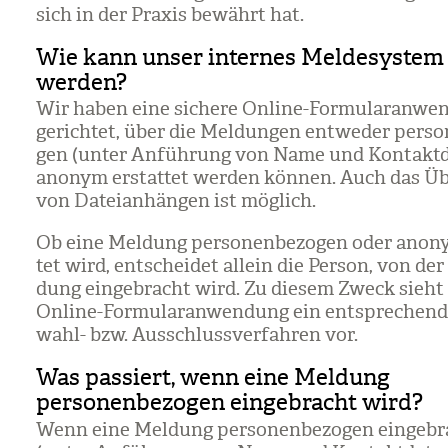
sich in der Pra­xis bewährt hat.
Wie kann unser internes Meldesystem
werden?
Wir haben eine sichere Online-For­mu­lar­an­wen
ge­rich­tet, über die Mel­dun­gen ent­we­der per­so­
gen (unter Anfüh­rung von Name und Kon­takt­d
anonym erstat­tet wer­den kön­nen. Auch das Übe
von Datei­an­hän­gen ist mög­lich.
Ob eine Mel­dung per­so­nen­be­zo­gen oder anon
tet wird, ent­schei­det allein die Per­son, von der
dung ein­ge­bracht wird. Zu die­sem Zweck sieht
Online-For­mu­lar­an­wen­dung ein ent­spre­chen­
wahl- bzw. Aus­schluss­ver­fah­ren vor.
Was passiert, wenn eine Meldung
personenbezogen eingebracht wird?
Wenn eine Mel­dung per­so­nen­be­zo­gen ein­ge­b