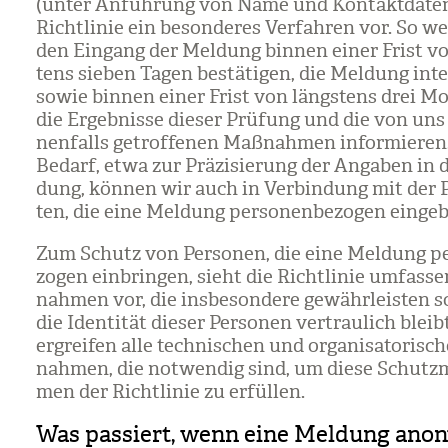
(unter Anfüh­rung von Name und Kon­takt­da­ten
Richt­li­nie ein beson­de­res Ver­fah­ren vor. So w
den Ein­gang der Mel­dung bin­nen einer Frist v
tens sie­ben Tagen bestä­ti­gen, die Mel­dung int
sowie bin­nen einer Frist von längs­tens drei M
die Ergeb­nisse die­ser Prü­fung und die von uns
nen­falls getrof­fe­nen Maß­nah­men infor­mie­ren
Bedarf, etwa zur Prä­zi­sie­rung der Anga­ben in 
dung, kön­nen wir auch in Ver­bin­dung mit der P
ten, die eine Mel­dung per­so­nen­be­zo­gen ein­ge­
Zum Schutz von Per­so­nen, die eine Mel­dung per
zo­gen ein­brin­gen, sieht die Richt­li­nie umfas­
nah­men vor, die ins­be­son­dere gewähr­leis­ten so
die Iden­ti­tät die­ser Per­so­nen ver­trau­lich bleib
ergrei­fen alle tech­ni­schen und orga­ni­sa­to­ri­s
nah­men, die not­wen­dig sind, um diese Schutz­
men der Richt­li­nie zu erfül­len.
Was passiert, wenn eine Meldung ano