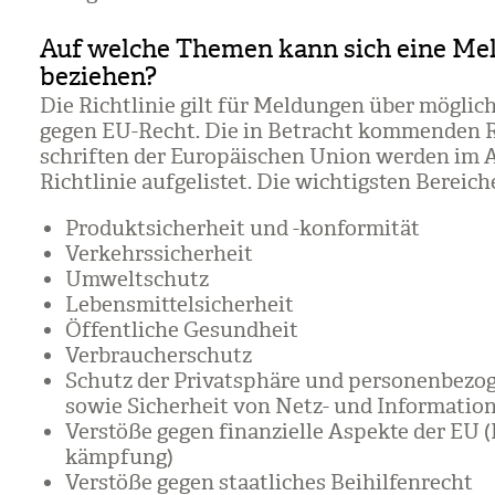
Auf welche Themen kann sich eine Me
beziehen?
Die Richt­li­nie gilt für Mel­dun­gen über mög­li­c
gegen EU-Recht. Die in Betracht kom­men­den R
schrif­ten der Euro­päi­schen Union wer­den im
Richt­li­nie auf­ge­lis­tet. Die wich­tigs­ten Berei­ch
Pro­dukt­si­cher­heit und -kon­for­mi­tät
Ver­kehrs­si­cher­heit
Umwelt­schutz
Lebens­mit­tel­si­cher­heit
Öffent­li­che Gesund­heit
Ver­brau­cher­schutz
Schutz der Pri­vat­sphäre und per­so­nen­be­zo
sowie Sicher­heit von Netz- und Infor­ma­ti­on
Ver­stöße gegen finan­zi­elle Aspekte der EU (
kämp­fung)
Ver­stöße gegen staat­li­ches Bei­hil­fen­recht