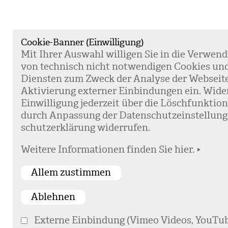
Cookie-Banner (Einwilligung)
Mit Ihrer Aus­wahl wil­li­gen Sie in die Ver­wen­
von tech­nisch nicht not­wen­di­gen Coo­kies un
Diens­ten zum Zweck der Ana­lyse der Web­sei­t
Akti­vie­rung exter­ner Ein­bin­dun­gen ein. Wide
Ein­wil­li­gung jeder­zeit über die Lösch­funk­ti
durch Anpas­sung der Daten­schutz­ein­stel­lun­
schutz­er­klä­rung wider­ru­fen.
Weitere Informationen finden Sie hier.
Externe Einbindung (Vimeo Videos, YouTub