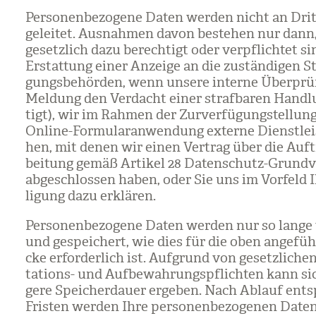
Per­so­nen­be­zo­gene Daten wer­den nicht an Drit
ge­lei­tet. Aus­nah­men davon beste­hen nur dan
gesetz­lich dazu berech­tigt oder ver­pflich­tet sin
Erstat­tung einer Anzeige an die zustän­di­gen Str
gungs­be­hör­den, wenn unsere interne Über­prü
Mel­dung den Ver­dacht einer straf­ba­ren Hand­
tigt), wir im Rah­men der Zur­ver­fü­gung­stel­lun
Online-For­mu­lar­an­wen­dung externe Dienst­leis­
hen, mit denen wir einen Ver­trag über die Auf­tr
bei­tung gemäß Arti­kel 28 Daten­schutz-Grund­v
abge­schlos­sen haben, oder Sie uns im Vor­feld I
li­gung dazu erklä­ren.
Per­so­nen­be­zo­gene Daten wer­den nur so lange v
und gespei­chert, wie dies für die oben ange­füh
cke erfor­der­lich ist. Auf­grund von gesetz­li­c
ta­ti­ons- und Auf­be­wah­rungs­pflich­ten kann si
gere Spei­cher­dauer erge­ben. Nach Ablauf ent­s
Fris­ten wer­den Ihre per­so­nen­be­zo­ge­nen Date