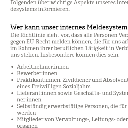
Fol­gen­den über wich­tige Aspekte unse­res inte
de­sys­tems infor­mie­ren.
Wer kann unser internes Meldesystem
Die Richt­li­nie sieht vor, dass alle Per­so­nen Ver
gegen EU-Recht mel­den kön­nen, die für uns ar
im Rah­men ihrer beruf­li­chen Tätig­keit in Ver­
uns ste­hen. Ins­be­son­dere kön­nen dies sein:
Arbeit­neh­mer:innen
Bewer­ber:innen
Prak­ti­kant:innen, Zivil­die­ner und Absol­ve
eines Frei­wil­li­gen Sozi­al­jahrs
Lie­fe­rant:innen sowie Geschäfts- und Sys­te
ner:innen
Selb­stän­dig erwerbs­tä­tige Per­so­nen, die fü
wer­den
Mit­glie­der von Ver­wal­tungs-, Lei­tungs- oder
or­ga­nen