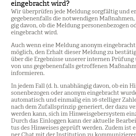
eingebracht wird?
Wir über­prü­fen jede Mel­dung sorg­fäl­tig und er
gege­be­nen­falls die not­wen­di­gen Maß­nah­men
gig davon, ob die Mel­dung per­so­nen­be­zo­gen
ein­ge­bracht wird.
Auch wenn eine Mel­dung anonym ein­ge­bracht w
mög­lich, den Erhalt die­ser Mel­dung zu bestä­ti
über die Ergeb­nisse unse­rer inter­nen Prü­fung
von uns gege­be­nen­falls getrof­fe­nen Maß­nah­
infor­mie­ren.
In jedem Fall (d. h. unab­hän­gig davon, ob ein H
so­nen­be­zo­gen oder anonym ein­ge­bracht wurd
auto­ma­tisch und ein­ma­lig ein 16-stel­li­ger Zah­
nach dem Zufalls­prin­zip gene­riert, der dazu ve
wer­den kann, sich im Hin­weis­ge­ber­sys­tem ein­z
Durch das Ein­log­gen kann der aktu­elle Bear­bei
tus des Hin­wei­ses geprüft wer­den. Zudem ist e
per Chat mit der Insti­tu­tion zu kom­mu­ni­zie­r