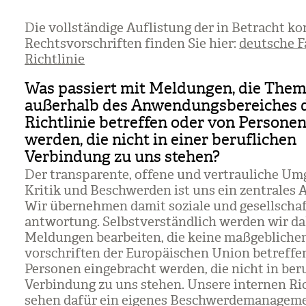
Die voll­stän­dige Auf­lis­tung der in Betracht k
Rechts­vor­schrif­ten fin­den Sie hier:
deutsche F
Richtlinie
Was passiert mit Meldungen, die The
außerhalb des Anwendungsbereiches 
Richtlinie betreffen oder von Personen
werden, die nicht in einer beruflichen
Verbindung zu uns stehen?
Der trans­pa­rente, offene und ver­trau­li­che U
Kri­tik und Beschwer­den ist uns ein zen­tra­les A
Wir über­neh­men damit soziale und gesell­schaft
ant­wor­tung. Selbst­ver­ständ­lich wer­den wir 
Mel­dun­gen bear­bei­ten, die keine maß­geb­li­ch
vor­schrif­ten der Euro­päi­schen Union betref­f
Per­so­nen ein­ge­bracht wer­den, die nicht in beru
Ver­bin­dung zu uns ste­hen. Unsere inter­nen Ric
sehen dafür ein eige­nes Beschwer­de­ma­nage­me