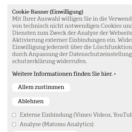
Cookie-Banner (Einwilligung)
Mit Ihrer Aus­wahl wil­li­gen Sie in die Ver­wen­
von tech­nisch nicht not­wen­di­gen Coo­kies un
Diens­ten zum Zweck der Ana­lyse der Web­sei­t
Akti­vie­rung exter­ner Ein­bin­dun­gen ein. Wide
Ein­wil­li­gung jeder­zeit über die Lösch­funk­ti
durch Anpas­sung der Daten­schutz­ein­stel­lun­
schutz­er­klä­rung wider­ru­fen.
Weitere Informationen finden Sie hier.
Externe Einbindung (Vimeo Videos, YouTub
Analyse (Matomo Analytics)