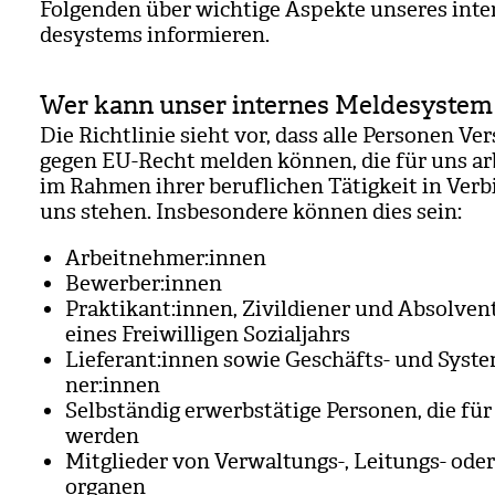
Fol­gen­den über wich­tige Aspekte unse­res inte
de­sys­tems infor­mie­ren.
Wer kann unser internes Meldesystem
Die Richt­li­nie sieht vor, dass alle Per­so­nen Ver
gegen EU-Recht mel­den kön­nen, die für uns ar
im Rah­men ihrer beruf­li­chen Tätig­keit in Ver­
uns ste­hen. Ins­be­son­dere kön­nen dies sein:
Arbeit­neh­mer:innen
Bewer­ber:innen
Prak­ti­kant:innen, Zivil­die­ner und Absol­ve
eines Frei­wil­li­gen Sozi­al­jahrs
Lie­fe­rant:innen sowie Geschäfts- und Sys­te
ner:innen
Selb­stän­dig erwerbs­tä­tige Per­so­nen, die fü
wer­den
Mit­glie­der von Ver­wal­tungs-, Lei­tungs- oder
or­ga­nen