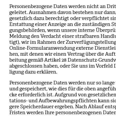
Per­so­nen­be­zo­gene Daten wer­den nicht an Drit
ge­lei­tet. Aus­nah­men davon beste­hen nur dan
gesetz­lich dazu berech­tigt oder ver­pflich­tet sin
Erstat­tung einer Anzeige an die zustän­di­gen Str
gungs­be­hör­den, wenn unsere interne Über­prü
Mel­dung den Ver­dacht einer straf­ba­ren Hand­
tigt), wir im Rah­men der Zur­ver­fü­gung­stel­lun
Online-For­mu­lar­an­wen­dung externe Dienst­leis­
hen, mit denen wir einen Ver­trag über die Auf­tr
bei­tung gemäß Arti­kel 28 Daten­schutz-Grund­v
abge­schlos­sen haben, oder Sie uns im Vor­feld I
li­gung dazu erklä­ren.
Per­so­nen­be­zo­gene Daten wer­den nur so lange v
und gespei­chert, wie dies für die oben ange­füh
cke erfor­der­lich ist. Auf­grund von gesetz­li­c
ta­ti­ons- und Auf­be­wah­rungs­pflich­ten kann si
gere Spei­cher­dauer erge­ben. Nach Ablauf ent­s
Fris­ten wer­den Ihre per­so­nen­be­zo­ge­nen Date