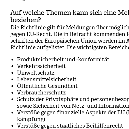
Auf welche Themen kann sich eine Me
beziehen?
Die Richt­li­nie gilt für Mel­dun­gen über mög­li­c
gegen EU-Recht. Die in Betracht kom­men­den R
schrif­ten der Euro­päi­schen Union wer­den im
Richt­li­nie auf­ge­lis­tet. Die wich­tigs­ten Berei­ch
Pro­dukt­si­cher­heit und -kon­for­mi­tät
Ver­kehrs­si­cher­heit
Umwelt­schutz
Lebens­mit­tel­si­cher­heit
Öffent­li­che Gesund­heit
Ver­brau­cher­schutz
Schutz der Pri­vat­sphäre und per­so­nen­be­zo
sowie Sicher­heit von Netz- und Infor­ma­ti­on
Ver­stöße gegen finan­zi­elle Aspekte der EU (
kämp­fung)
Ver­stöße gegen staat­li­ches Bei­hil­fen­recht