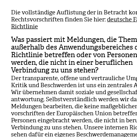
Die voll­stän­dige Auf­lis­tung der in Betracht k
Rechts­vor­schrif­ten fin­den Sie hier:
deutsche F
Richtlinie
Was passiert mit Meldungen, die The
außerhalb des Anwendungsbereiches 
Richtlinie betreffen oder von Personen
werden, die nicht in einer beruflichen
Verbindung zu uns stehen?
Der trans­pa­rente, offene und ver­trau­li­che U
Kri­tik und Beschwer­den ist uns ein zen­tra­les A
Wir über­neh­men damit soziale und gesell­schaft
ant­wor­tung. Selbst­ver­ständ­lich wer­den wir 
Mel­dun­gen bear­bei­ten, die keine maß­geb­li­ch
vor­schrif­ten der Euro­päi­schen Union betref­f
Per­so­nen ein­ge­bracht wer­den, die nicht in beru
Ver­bin­dung zu uns ste­hen. Unsere inter­nen Ric
sehen dafür ein eige­nes Beschwer­de­ma­nage­me