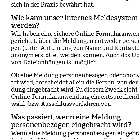
sich in der Pra­xis bewährt hat.
Wie kann unser internes Meldesystem
werden?
Wir haben eine sichere Online-For­mu­lar­an­wen
ge­rich­tet, über die Mel­dun­gen ent­we­der per­so­
gen (unter Anfüh­rung von Name und Kon­takt­d
anonym erstat­tet wer­den kön­nen. Auch das Übe
von Datei­an­hän­gen ist mög­lich.
Ob eine Mel­dung per­so­nen­be­zo­gen oder anon
tet wird, ent­schei­det allein die Per­son, von der
dung ein­ge­bracht wird. Zu die­sem Zweck sieht
Online-For­mu­lar­an­wen­dung ein ent­spre­chen­
wahl- bzw. Aus­schluss­ver­fah­ren vor.
Was passiert, wenn eine Meldung
personenbezogen eingebracht wird?
Wenn eine Mel­dung per­so­nen­be­zo­gen ein­ge­b