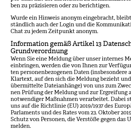
ben zu prä­zi­sie­ren oder zu berich­ti­gen.
Wurde ein Hin­weis anonym ein­ge­bracht, bleibt 
ständ­lich auch der Login und die Kom­mu­ni­ka­t
Chat zu jedem Zeit­punkt anonym.
Information gemäß Artikel 13 Datensc
Grundverordnung
Wenn Sie eine Mel­dung über unser inter­nes Mel
ein­brin­gen, wer­den die von Ihnen zur Ver­fü­gu
ten per­so­nen­be­zo­ge­nen Daten (ins­be­son­dere
Klar­text, auf den sich die Mel­dung bezieht und 
über­mit­telte Datei­an­hänge) von uns zum Zwec
nen Prü­fung der Mel­dung und zur Ergrei­fung al
not­wen­di­ger Maß­nah­men ver­ar­bei­tet. Dabei s
uns auf die Richt­li­nie (EU) 2019/​1937 des Euro­
Par­la­ments und des Rates vom 23. Okto­ber 20
Schutz von Per­so­nen, die Ver­stöße gegen das U
mel­den.