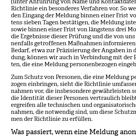
(unter Anfüh­rung von Name und Kon­takt­da­ten
Richt­li­nie ein beson­de­res Ver­fah­ren vor. So w
den Ein­gang der Mel­dung bin­nen einer Frist v
tens sie­ben Tagen bestä­ti­gen, die Mel­dung int
sowie bin­nen einer Frist von längs­tens drei M
die Ergeb­nisse die­ser Prü­fung und die von uns
nen­falls getrof­fe­nen Maß­nah­men infor­mie­ren
Bedarf, etwa zur Prä­zi­sie­rung der Anga­ben in 
dung, kön­nen wir auch in Ver­bin­dung mit der P
ten, die eine Mel­dung per­so­nen­be­zo­gen ein­ge­
Zum Schutz von Per­so­nen, die eine Mel­dung per
zo­gen ein­brin­gen, sieht die Richt­li­nie umfas­
nah­men vor, die ins­be­son­dere gewähr­leis­ten so
die Iden­ti­tät die­ser Per­so­nen ver­trau­lich bleib
ergrei­fen alle tech­ni­schen und orga­ni­sa­to­ri­s
nah­men, die not­wen­dig sind, um diese Schutz­
men der Richt­li­nie zu erfül­len.
Was passiert, wenn eine Meldung ano