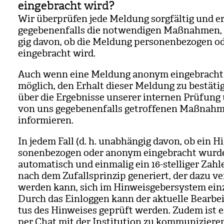
eingebracht wird?
Wir über­prü­fen jede Mel­dung sorg­fäl­tig und er
gege­be­nen­falls die not­wen­di­gen Maß­nah­men
gig davon, ob die Mel­dung per­so­nen­be­zo­gen
ein­ge­bracht wird.
Auch wenn eine Mel­dung anonym ein­ge­bracht w
mög­lich, den Erhalt die­ser Mel­dung zu bestä­ti
über die Ergeb­nisse unse­rer inter­nen Prü­fung
von uns gege­be­nen­falls getrof­fe­nen Maß­nah­
infor­mie­ren.
In jedem Fall (d. h. unab­hän­gig davon, ob ein H
so­nen­be­zo­gen oder anonym ein­ge­bracht wurd
auto­ma­tisch und ein­ma­lig ein 16-stel­li­ger Zah­
nach dem Zufalls­prin­zip gene­riert, der dazu ve
wer­den kann, sich im Hin­weis­ge­ber­sys­tem ein­z
Durch das Ein­log­gen kann der aktu­elle Bear­bei
tus des Hin­wei­ses geprüft wer­den. Zudem ist e
per Chat mit der Insti­tu­tion zu kom­mu­ni­zie­r