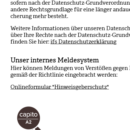
sofern nach der Daten­schutz-Grund­ver­ord­nu
andere Rechts­grund­lage für eine län­ger andau
che­rung mehr besteht.
Wei­tere Infor­ma­tio­nen über unse­ren Daten­s
über Ihre Rechte nach der Daten­schutz-Grund­
fin­den Sie hier:
ifs Datenschutzerklärung
Unser internes Meldesystem
Hier kön­nen Mel­dun­gen von Ver­stö­ßen gege
gemäß der Richt­li­nie ein­ge­bracht wer­den:
Onlineformular "Hinweisgeberschutz"