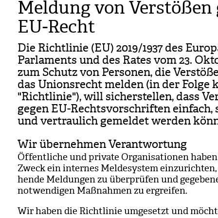
Meldung von Verstößen
EU-Recht
Die Richt­li­nie (EU) 2019/​1937 des Euro­
Par­la­ments und des Rates vom 23. Okto
zum Schutz von Per­so­nen, die Ver­stöß
das Uni­ons­recht mel­den (in der Folge 
"Richt­li­nie"), will sicher­stel­len, dass Ve
gegen EU-Rechts­vor­schrif­ten ein­fach, 
und ver­trau­lich gemel­det wer­den kön­
Wir übernehmen Verantwortung
Öffent­li­che und pri­vate Orga­ni­sa­tio­nen habe
Zweck ein inter­nes Mel­de­sys­tem ein­zu­rich­ten,
hende Mel­dun­gen zu über­prü­fen und gege­be­ne
not­wen­di­gen Maß­nah­men zu ergrei­fen.
Wir haben die Richt­li­nie umge­setzt und möch­