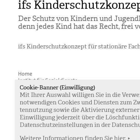
ifs Kinderschutzkonze
Der Schutz von Kin­dern und Jugend­li­
denn jedes Kind hat das Recht, frei v
ifs Kinderschutzkonzept für stationäre Fac
Home
Institut für Sozialdienste
Cookie-Banner (Einwilligung)
Kin­der­schutz­kon­zept
nach oben
Mit Ihrer Aus­wahl wil­li­gen Sie in die Ver­w
not­wen­di­gen Coo­kies und Diens­ten zum Zw
©2026 ifs Institut für Sozialdienste |
Impressum
|
ten­nut­zung sowie die Akti­vie­rung exter­ner
Ein­wil­li­gung jeder­zeit über die Lösch­fun
Daten­schutz­ein­stel­lun­gen in der Daten­schu
Weitere Informationen finden Sie hier.