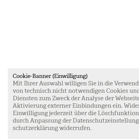
Cookie-Banner (Einwilligung)
Mit Ihrer Aus­wahl wil­li­gen Sie in die Ver­wen­
von tech­nisch nicht not­wen­di­gen Coo­kies un
Diens­ten zum Zweck der Ana­lyse der Web­sei­t
Akti­vie­rung exter­ner Ein­bin­dun­gen ein. Wide
Ein­wil­li­gung jeder­zeit über die Lösch­funk­ti
durch Anpas­sung der Daten­schutz­ein­stel­lun­
schutz­er­klä­rung wider­ru­fen.