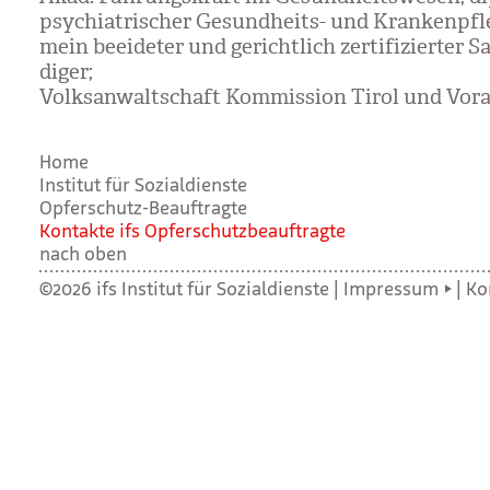
psych­ia­tri­scher Gesund­heits- und Kran­ken­pfle­
mein beei­de­ter und gericht­lich zer­ti­fi­zier­ter S
di­ger;
Volks­an­walt­schaft Kom­mis­sion Tirol und Vor­a
Home
Institut für Sozialdienste
Opferschutz-Beauftragte
Kon­takte ifs Opfer­schutz­be­auf­tragte
nach oben
©2026 ifs Institut für Sozialdienste |
Impressum
|
Ko