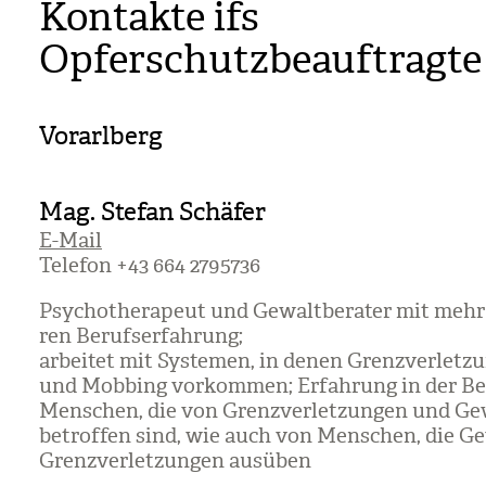
Kontakte ifs
Opferschutzbeauftragte
Vorarlberg
Mag. Stefan Schäfer
E-Mail
Tele­fon +43 664 2795736
Psy­cho­the­ra­peut und Gewalt­be­ra­ter mit mehr
ren Berufs­er­fah­rung;
arbei­tet mit Sys­te­men, in denen Grenz­ver­let­
und Mob­bing vor­kom­men; Erfah­rung in der Be
Men­schen, die von Grenz­ver­let­zun­gen und Ge
betrof­fen sind, wie auch von Men­schen, die G
Grenz­ver­let­zun­gen aus­üben