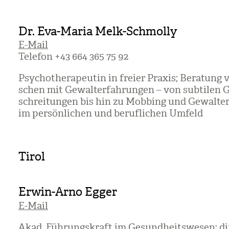
Dr. Eva-Maria Melk-Schmolly
E-Mail
Tele­fon +43 664 365 75 92
Psy­cho­the­ra­peu­tin in freier Pra­xis; Bera­tun
schen mit Gewalt­er­fah­run­gen – von sub­ti­len 
schrei­tun­gen bis hin zu Mob­bing und Gewal­t­er­
im per­sön­li­chen und beruf­li­chen Umfeld
Tirol
Erwin-Arno Egger
E-Mail
Akad. Füh­rungs­kraft im Gesund­heits­we­sen; di