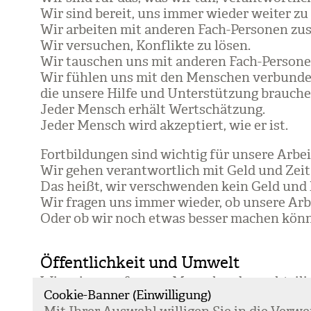
Wir sind bereit, uns immer wie­der wei­ter zu 
Wir arbei­ten mit ande­ren Fach-Per­so­nen z
Wir ver­su­chen, Kon­flikte zu lösen.
Wir tau­schen uns mit ande­ren Fach-Per­so­ne
Wir füh­len uns mit den Men­schen ver­bun­de
die unsere Hilfe und Unter­stüt­zung brau­che
Jeder Mensch erhält Wert­schät­zung.
Jeder Mensch wird akzep­tiert, wie er ist.
Fort­bil­dun­gen sind wich­tig für unsere Arbei
Wir gehen ver­ant­wort­lich mit Geld und Zei
Das heißt, wir ver­schwen­den kein Geld und 
Wir fra­gen uns immer wie­der, ob unsere Arbe
Oder ob wir noch etwas bes­ser machen kön­
Öffentlichkeit und Umwelt
Wir zei­gen auf, wenn Men­schen benach­tei­li
Cookie-Banner (Einwilligung)
Wir setz­ten uns für Inte­gra­tion ein.