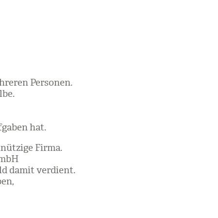
re­ren Per­so­nen.
lbe.
­ga­ben hat.
nüt­zige Firma.
 GmbH
ld damit ver­dient.
ben,