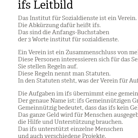
ifs Leitbild
Das Insti­tut für Sozi­al­dienste ist ein Ver­ein.
Die Abkür­zung dafür heißt ifs.
Das sind die Anfangs-Buch­sta­ben
der 3 Worte insti­tut für sozi­al­dienste.
Ein Ver­ein ist ein Zusam­men­schluss von meh­
Diese Per­so­nen inter­es­sie­ren sich für das Se
Sie stel­len Regeln auf.
Diese Regeln nennt man Sta­tu­ten.
In den Sta­tu­ten steht, was der Ver­ein für Auf
Die Auf­ga­ben im ifs über­nimmt eine gemein­
Der genaue Name ist: ifs Gemein­nüt­zi­gen
Gemein­nüt­zig bedeu­tet, dass das ifs kein Ge
Das ganze Geld wird für Men­schen aus­ge­ge­
die Hilfe und Unter­stüt­zung brau­chen.
Das ifs unter­stützt ein­zelne Men­schen
und auch ver­schie­dene Pro­jekte.