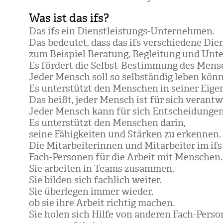
Was ist das ifs?
Das ifs ein Dienst­leis­tungs-Unter­neh­men.
Das bedeu­tet, dass das ifs ver­schie­dene Dien
zum Bei­spiel Bera­tung, Beglei­tung und Unter
Es för­dert die Selbst-Bestim­mung des Men­s
Jeder Mensch soll so selb­stän­dig leben kön­n
Es unter­stützt den Men­schen in sei­ner Eigen
Das heißt, jeder Mensch ist für sich ver­ant­wo
Jeder Mensch kann für sich Ent­schei­dun­gen 
Es unter­stützt den Men­schen darin,
seine Fähig­kei­ten und Stär­ken zu erken­nen.
Die Mit­ar­bei­te­rin­nen und Mit­ar­bei­ter im if
Fach-Per­so­nen für die Arbeit mit Men­schen.
Sie arbei­ten in Teams zusam­men.
Sie bil­den sich fach­lich wei­ter.
Sie über­le­gen immer wie­der,
ob sie ihre Arbeit rich­tig machen.
Sie holen sich Hilfe von ande­ren Fach-Per­so­