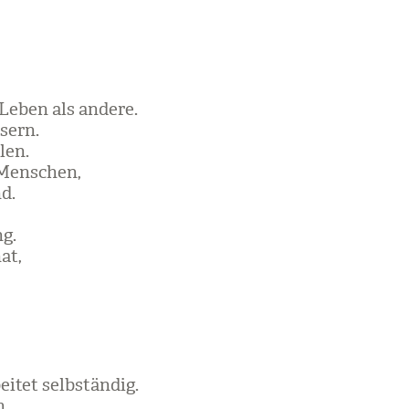
Leben als andere.
­sern.
len.
 Men­schen,
nd.
ng.
at,
ei­tet selb­stän­dig.
h.