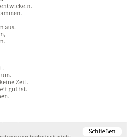
ent­wi­ckeln.
usam­men.
n aus.
n,
n.
t.
t um.
keine Zeit.
it gut ist.
nen.
gt wer­den.
Schließen