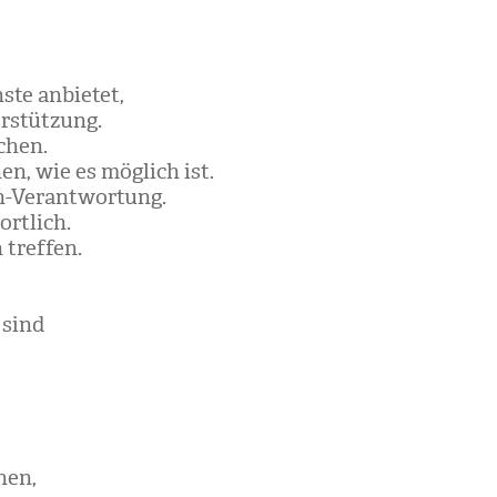
ste anbie­tet,
­stüt­zung.
chen.
en, wie es mög­lich ist.
-Ver­ant­wor­tung.
rt­lich.
tref­fen.
s sind
nen,