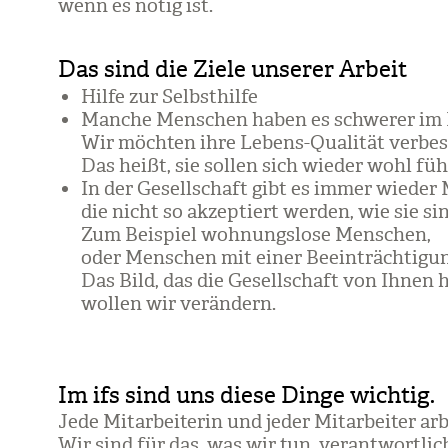
wenn es nötig ist.
Das sind die Ziele unserer Arbeit
Hilfe zur Selbst­hilfe
Man­che Men­schen haben es schwe­rer im 
Wir möch­ten ihre Lebens-Qua­li­tät ver­bes
Das heißt, sie sol­len sich wie­der wohl füh­
In der Gesell­schaft gibt es immer wie­der
die nicht so akzep­tiert wer­den, wie sie si
Zum Bei­spiel woh­nungs­lose Men­schen,
oder Men­schen mit einer Beein­träch­ti­gu
Das Bild, das die Gesell­schaft von Ihnen h
wol­len wir ver­än­dern.
Im ifs sind uns diese Dinge wichtig.
Jede Mit­ar­bei­te­rin und jeder Mit­ar­bei­ter arb
Wir sind für das, was wir tun, ver­ant­wort­lic