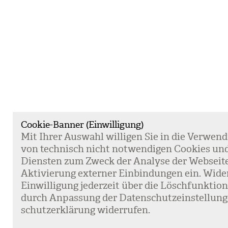
Cookie-Banner (Einwilligung)
Mit Ihrer Aus­wahl wil­li­gen Sie in die Ver­wen­
von tech­nisch nicht not­wen­di­gen Coo­kies un
Diens­ten zum Zweck der Ana­lyse der Web­sei­t
Akti­vie­rung exter­ner Ein­bin­dun­gen ein. Wide
Ein­wil­li­gung jeder­zeit über die Lösch­funk­ti
durch Anpas­sung der Daten­schutz­ein­stel­lun­
schutz­er­klä­rung wider­ru­fen.