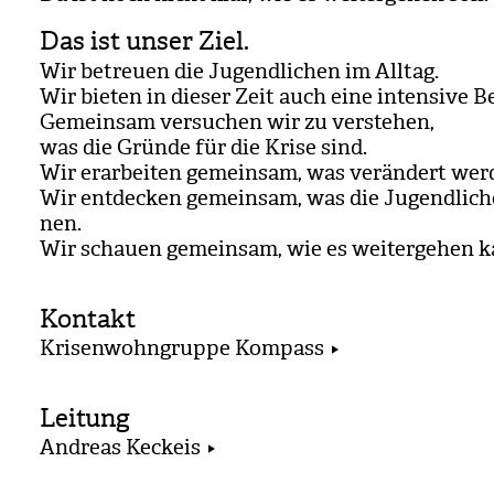
Das ist unser Ziel.
Wir betreuen die Jugend­li­chen im All­tag.
Wir bie­ten in die­ser Zeit auch eine inten­sive B
Gemein­sam ver­su­chen wir zu ver­ste­hen,
was die Gründe für die Krise sind.
Wir erar­bei­ten gemein­sam, was ver­än­dert wer
Wir ent­de­cken gemein­sam, was die Jugend­li­c
nen.
Wir schauen gemein­sam, wie es wei­ter­ge­hen k
Kontakt
Krisenwohngruppe Kompass
Leitung
Andreas Keckeis