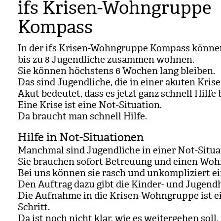
ifs Krisen-Wohngruppe
Kompass
In der ifs Kri­sen-Wohn­gruppe Kom­pass kön­n
bis zu 8 Jugend­li­che zusam­men woh­nen.
Sie kön­nen höchs­tens 6 Wochen lang blei­ben.
Das sind Jugend­li­che, die in einer aku­ten Krise
Akut bedeu­tet, dass es jetzt ganz schnell Hilfe
Eine Krise ist eine Not-Situa­tion.
Da braucht man schnell Hilfe.
Hilfe in Not-Situationen
Manch­mal sind Jugend­li­che in einer Not-Situa­
Sie brau­chen sofort Betreu­ung und einen Wohn
Bei uns kön­nen sie rasch und unkom­pli­ziert ein
Den Auf­trag dazu gibt die Kin­der- und Jugend­h
Die Auf­nahme in die Kri­sen-Wohn­gruppe ist ei
Schritt.
Da ist noch nicht klar, wie es wei­ter­ge­hen soll.