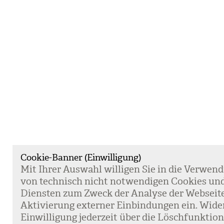
Cookie-Banner (Einwilligung)
Mit Ihrer Aus­wahl wil­li­gen Sie in die Ver­wen­
von tech­nisch nicht not­wen­di­gen Coo­kies un
Diens­ten zum Zweck der Ana­lyse der Web­sei­t
Akti­vie­rung exter­ner Ein­bin­dun­gen ein. Wide
Ein­wil­li­gung jeder­zeit über die Lösch­funk­ti