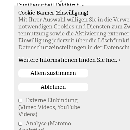
Familienarbeit Feldkirch
Familienarbeit Bludenz
Cookie-Banner (Einwilligung)
Mit Ihrer Aus­wahl wil­li­gen Sie in die Ver­w
not­wen­di­gen Coo­kies und Diens­ten zum Zw
Veranstaltungen
ten­nut­zung sowie die Akti­vie­rung exter­ner
22.09.
Entspannte Eltern - Vortrag
Ein­wil­li­gung jeder­zeit über die Lösch­fun
09.12.
Starke Gefühle bei Kindern begleite
Daten­schutz­ein­stel­lun­gen in der Daten­schu
Weitere Informationen finden Sie hier.
Externe Einbindung
(Vimeo Videos, YouTube
Videos)
Home
Lebensbereiche
Analyse (Matomo
Fami­lie