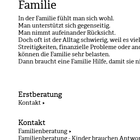
Familie
In der Fami­lie fühlt man sich wohl.
Man unter­stützt sich gegen­sei­tig.
Man nimmt auf­ein­an­der Rück­sicht.
Doch oft ist der All­tag schwie­rig, weil es vie
Strei­tig­kei­ten, finan­zi­elle Pro­bleme oder a
kön­nen die Fami­lie sehr belas­ten.
Dann braucht eine Fami­lie Hilfe, damit sie ni
Erstberatung
Kontakt
Kontakt
Familienberatung
Familienberatung - Kinder brauchen Antwo