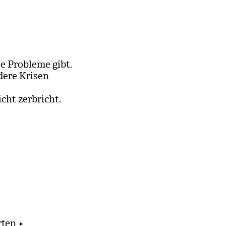
le Pro­bleme gibt.
ndere Kri­sen
cht zer­bricht.
rten