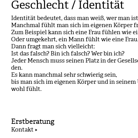
Geschlecht / Identität
Iden­ti­tät bedeu­tet, dass man weiß, wer man ist
Manch­mal fühlt man sich im eige­nen Kör­per f
Zum Bei­spiel kann sich eine Frau füh­len wie 
Oder umge­kehrt, ein Mann fühlt wie eine Frau
Dann fragt man sich viel­leicht:
Ist das falsch? Bin ich falsch? Wer bin ich?
Jeder Mensch muss sei­nen Platz in der Gesell­s
den.
Es kann manch­mal sehr schwie­rig sein,
bis man sich im eige­nen Kör­per und in sei­ne
wohl fühlt.
Erstberatung
Kontakt