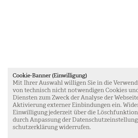
Cookie-Banner (Einwilligung)
Mit Ihrer Aus­wahl wil­li­gen Sie in die Ver­wen­
von tech­nisch nicht not­wen­di­gen Coo­kies un
Diens­ten zum Zweck der Ana­lyse der Web­sei­t
Akti­vie­rung exter­ner Ein­bin­dun­gen ein. Wide
Ein­wil­li­gung jeder­zeit über die Lösch­funk­ti
durch Anpas­sung der Daten­schutz­ein­stel­lun­
schutz­er­klä­rung wider­ru­fen.