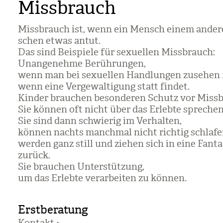
Missbrauch
Miss­brauch ist, wenn ein Mensch einem ande­
schen etwas antut.
Das sind Bei­spiele für sexu­el­len Miss­brauch:
Unan­ge­nehme Berüh­run­gen,
wenn man bei sexu­el­len Hand­lun­gen zuse­hen
wenn eine Ver­ge­wal­ti­gung statt fin­det.
Kin­der brau­chen beson­de­ren Schutz vor Miss­
Sie kön­nen oft nicht über das Erlebte spre­chen
Sie sind dann schwie­rig im Ver­hal­ten,
kön­nen nachts manch­mal nicht rich­tig schla­fe
wer­den ganz still und zie­hen sich in eine Fan­ta­
zurück.
Sie brau­chen Unter­stüt­zung,
um das Erlebte ver­ar­bei­ten zu kön­nen.
Erstberatung