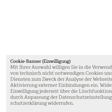
Cookie-Banner (Einwilligung)
Mit Ihrer Aus­wahl wil­li­gen Sie in die Ver­wen­
von tech­nisch nicht not­wen­di­gen Coo­kies un
Diens­ten zum Zweck der Ana­lyse der Web­sei­t
Akti­vie­rung exter­ner Ein­bin­dun­gen ein. Wide
Ein­wil­li­gung jeder­zeit über die Lösch­funk­ti
durch Anpas­sung der Daten­schutz­ein­stel­lun­
schutz­er­klä­rung wider­ru­fen.