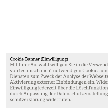
Cookie-Banner (Einwilligung)
Mit Ihrer Aus­wahl wil­li­gen Sie in die Ver­wen­
von tech­nisch nicht not­wen­di­gen Coo­kies un
Diens­ten zum Zweck der Ana­lyse der Web­sei­t
Akti­vie­rung exter­ner Ein­bin­dun­gen ein. Wide
Ein­wil­li­gung jeder­zeit über die Lösch­funk­ti
durch Anpas­sung der Daten­schutz­ein­stel­lun­
schutz­er­klä­rung wider­ru­fen.