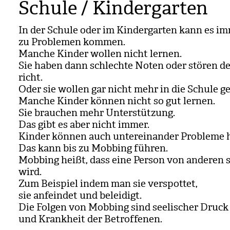
Schule / Kindergarten
In der Schule oder im Kin­der­gar­ten kann es i
zu Pro­ble­men kom­men.
Man­che Kin­der wol­len nicht ler­nen.
Sie haben dann schlechte Noten oder stö­ren d
richt.
Oder sie wol­len gar nicht mehr in die Schule g
Man­che Kin­der kön­nen nicht so gut ler­nen.
Sie brau­chen mehr Unter­stüt­zung.
Das gibt es aber nicht immer.
Kin­der kön­nen auch unter­ein­an­der Pro­bleme
Das kann bis zu Mob­bing füh­ren.
Mob­bing heißt, dass eine Per­son von ande­ren s
wird.
Zum Bei­spiel indem man sie ver­spot­tet,
sie anfein­det und belei­digt.
Die Fol­gen von Mob­bing sind see­li­scher Druck
und Krank­heit der Betrof­fe­nen.