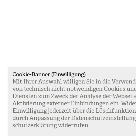
Cookie-Banner (Einwilligung)
Mit Ihrer Aus­wahl wil­li­gen Sie in die Ver­wen­
von tech­nisch nicht not­wen­di­gen Coo­kies un
Diens­ten zum Zweck der Ana­lyse der Web­sei­t
Akti­vie­rung exter­ner Ein­bin­dun­gen ein. Wide
Ein­wil­li­gung jeder­zeit über die Lösch­funk­ti
durch Anpas­sung der Daten­schutz­ein­stel­lun­
schutz­er­klä­rung wider­ru­fen.