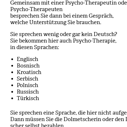
Gemein­sam mit einer Psy­cho-The­ra­peu­tin od
Psy­cho-The­ra­peu­ten
bespre­chen Sie dann bei einem Gespräch,
wel­che Unter­stüt­zung Sie brau­chen.
Sie spre­chen wenig oder gar kein Deutsch?
Sie bekom­men hier auch Psy­cho-The­ra­pie,
in die­sen Spra­chen:
Eng­lisch
Bos­nisch
Kroa­tisch
Ser­bisch
Pol­nisch
Rus­sisch
Tür­kisch
Sie spre­chen eine Spra­che, die hier nicht auf­ge­
Dann müs­sen Sie die Dol­met­sche­rin oder den 
scher selbst bezah­len.