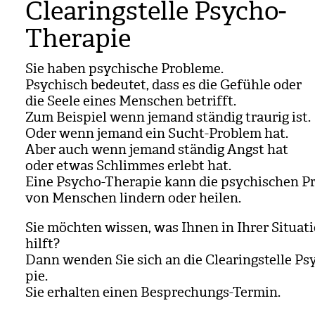
Clearingstelle Psycho-
Therapie
Sie haben psy­chi­sche Pro­bleme.
Psy­chisch bedeu­tet, dass es die Gefühle oder
die Seele eines Men­schen betrifft.
Zum Bei­spiel wenn jemand stän­dig trau­rig ist.
Oder wenn jemand ein Sucht-Pro­blem hat.
Aber auch wenn jemand stän­dig Angst hat
oder etwas Schlim­mes erlebt hat.
Eine Psy­cho-The­ra­pie kann die psy­chi­schen P
von Men­schen lin­dern oder hei­len.
Sie möch­ten wis­sen, was Ihnen in Ihrer Situa­ti
hilft?
Dann wen­den Sie sich an die Clea­ring­stelle Psy
pie.
Sie erhal­ten einen Bespre­chungs-Ter­min.