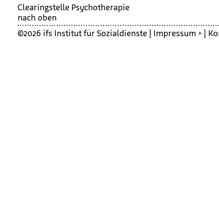
Clea­ring­stelle Psy­cho­the­ra­pie
nach oben
©2026 ifs Institut für Sozialdienste |
Impressum
|
Ko