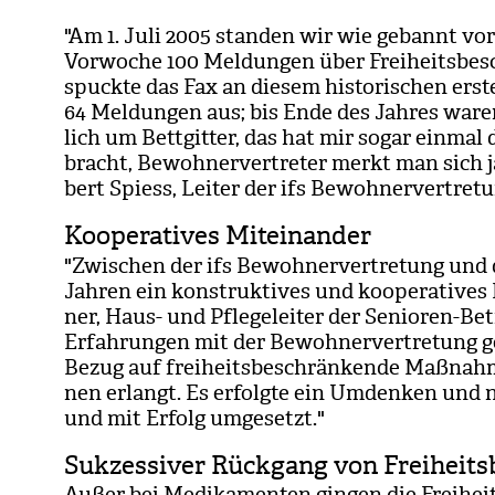
"Am 1. Juli 2005 stan­den wir wie gebannt vor
Vor­wo­che 100 Mel­dun­gen über Frei­heits­be­
spuckte das Fax an die­sem his­to­ri­schen ers­t
64 Mel­dun­gen aus; bis Ende des Jah­res waren
lich um Bett­git­ter, das hat mir sogar ein­mal d
bracht, Bewoh­ner­ver­tre­ter merkt man sich ja
bert Spiess, Lei­ter der ifs Bewoh­ner­ver­tre­t
Kooperatives Miteinander
"Zwi­schen der ifs Bewoh­ner­ver­tre­tung und d
Jah­ren ein kon­struk­ti­ves und koope­ra­ti­ves M
ner, Haus- und Pfle­ge­lei­ter der Senio­ren-B
Erfah­run­gen mit der Bewoh­ner­ver­tre­tung
Bezug auf frei­heits­be­schrän­kende Maß­nah
nen erlangt. Es erfolgte ein Umden­ken und n
und mit Erfolg umge­setzt."
Sukzessiver Rückgang von Freiheit
Außer bei Medi­ka­men­ten gin­gen die Frei­heit