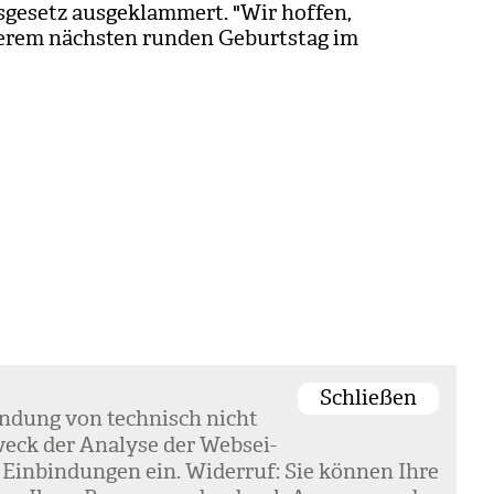
­ge­setz aus­ge­klam­mert. "Wir hof­fen,
e­rem nächs­ten run­den Geburts­tag im
Schließen
en­dung von tech­nisch nicht
eck der Ana­lyse der Web­sei­
 Ein­bin­dun­gen ein. Wider­ruf: Sie kön­nen Ihre