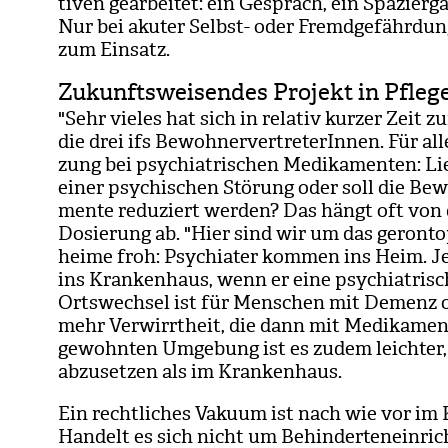
ti­ven gear­bei­tet: ein Gespräch, ein Spa­zier­
Nur bei aku­ter Selbst- oder Fremd­ge­fähr­d
zum Ein­satz.
Zukunftsweisendes Projekt in Pfle
"Sehr vie­les hat sich in rela­tiv kur­zer Zeit z
die drei ifs Bewoh­ner­ver­tre­te­rIn­nen. Für al
zung bei psych­ia­tri­schen Medi­ka­men­ten: 
einer psy­chi­schen Stö­rung oder soll die Bew
mente redu­ziert wer­den? Das hängt oft von
Dosie­rung ab. "Hier sind wir um das geron­to­ps
heime froh: Psych­ia­ter kom­men ins Heim. 
ins Kran­ken­haus, wenn er eine psych­ia­tri­sc
Orts­wech­sel ist für Men­schen mit Demenz o
mehr Ver­wirrt­heit, die dann mit Medi­ka­men
gewohn­ten Umge­bung ist es zudem leich­ter, 
abzu­set­zen als im Kran­ken­haus.
Ein recht­li­ches Vakuum ist nach wie vor im 
Han­delt es sich nicht um Behin­der­ten­ein­rich