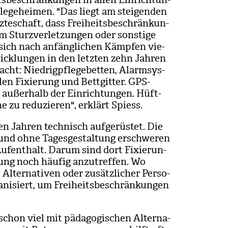
e­ge­hei­men. "Das liegt am stei­gen­den
te­schaft, dass Frei­heits­be­schrän­kun­
m Sturz­ver­let­zun­gen oder sons­tige
t sich nach anfäng­li­chen Kämp­fen vie­
ck­lun­gen in den letz­ten zehn Jah­ren
cht: Nied­rig­pfle­ge­bet­ten, Alarm­sys­
len Fixie­rung und Bett­git­ter. GPS-
außer­halb der Ein­rich­tun­gen. Hüft­
he zu redu­zie­ren", erklärt Spiess.
 Jah­ren tech­nisch auf­ge­rüs­tet. Die
 und ohne Tages­ge­stal­tung erschwe­ren
Auf­ent­halt. Darum sind dort Fixie­run­
gung noch häu­fig anzu­tref­fen. Wo
lter­na­ti­ven oder zusätz­li­cher Per­so­
a­ni­siert, um Frei­heits­be­schrän­kun­gen
schon viel mit päd­ago­gi­schen Alter­na­