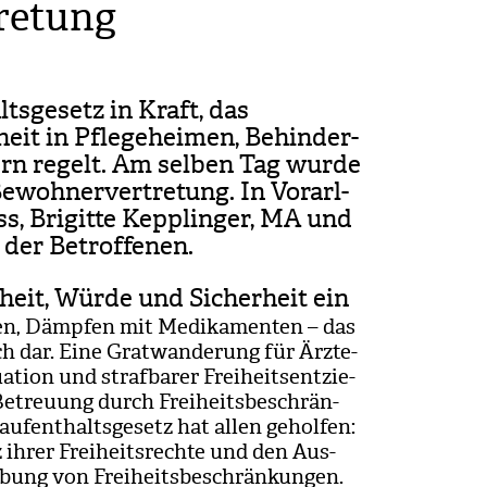
retung
lts­ge­setz in Kraft, das
it in Pfle­ge­hei­men, Behin­der­
sern regelt. Am sel­ben Tag wurde
woh­ner­ver­tre­tung. In Vor­arl­
, Bri­gitte Kepp­lin­ger, MA und
 der Betrof­fe­nen.
iheit, Würde und Sicherheit ein
l­ten, Dämp­fen mit Medi­ka­men­ten – das
ich dar. Eine Grat­wan­de­rung für Ärzte­
­tion und straf­ba­rer Frei­heits­ent­zie­
treu­ung durch Frei­heits­be­schrän­
f­ent­halts­ge­setz hat allen gehol­fen:
ihrer Frei­heits­rechte und den Aus­
übung von Frei­heits­be­schrän­kun­gen.