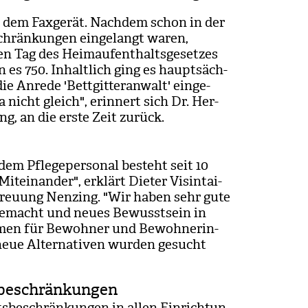
 dem Fax­ge­rät. Nach­dem schon in der
schrän­kun­gen ein­ge­langt waren,
en Tag des Heim­auf­ent­halts­ge­set­zes
 es 750. Inhalt­lich ging es haupt­säch­
ie Anrede 'Bett­git­ter­an­walt' ein­ge­
 nicht gleich", erin­nert sich Dr. Her­
ung, an die erste Zeit zurück.
em Pfle­ge­per­so­nal besteht seit 10
it­ein­an­der", erklärt Die­ter Vis­in­tai­
etreu­ung Nen­zing. "Wir haben sehr gute
 gemacht und neues Bewusst­sein in
­men für Bewoh­ner und Bewoh­ne­rin­
eue Alter­na­ti­ven wur­den gesucht
sbeschränkungen
s­be­schrän­kun­gen in allen Ein­rich­tun­