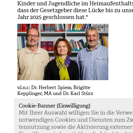
Kin­der und Jugend­li­che im Heim­auf­ent­halts
dass der Gesetz­ge­ber diese Lücke bis zu uns
Jahr 2025 geschlos­sen hat."
v.l.n.r.: Dr. Herbert Spiess, Brigitte
Kepplinger, MA und Dr. Karl Stürz
Cookie-Banner (Einwilligung)
Mit Ihrer Aus­wahl wil­li­gen Sie in die Ver­w
not­wen­di­gen Coo­kies und Diens­ten zum Zw
Kontakt
ten­nut­zung sowie die Akti­vie­rung exter­ner
Kommunikation & Marketing