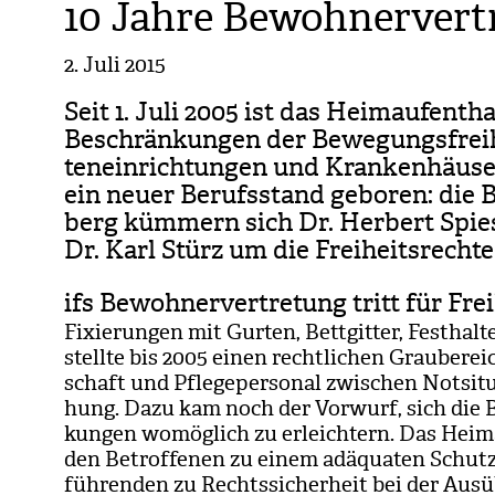
10 Jahre Bewohnervert
2. Juli 2015
Seit 1. Juli 2005 ist das Heim­auf­ent­ha
Beschrän­kun­gen der Bewe­gungs­frei­he
ten­ein­rich­tun­gen und Kran­ken­häu­
ein neuer Berufs­stand gebo­ren: die Be
berg küm­mern sich Dr. Her­bert Spiess
Dr. Karl Stürz um die Frei­heits­rechte
ifs Bewohnervertretung tritt für Fre
Fixie­run­gen mit Gur­ten, Bett­git­ter, Fest­ha
stellte bis 2005 einen recht­li­chen Grau­be­re
schaft und Pfle­ge­per­so­nal zwi­schen Not­si­tua
hung. Dazu kam noch der Vor­wurf, sich die Be
kun­gen womög­lich zu erleich­tern. Das Heim­au
den Betrof­fe­nen zu einem adäqua­ten Schutz 
füh­ren­den zu Rechts­si­cher­heit bei der Aus­