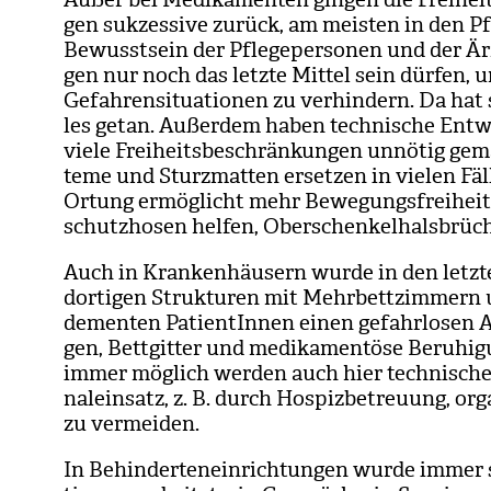
gen suk­zes­sive zurück, am meis­ten in den Pfl
Bewusst­sein der Pfle­ge­per­so­nen und der Ärz
gen nur noch das letzte Mit­tel sein dür­fen, u
Gefah­ren­si­tua­tio­nen zu ver­hin­dern. Da ha
les getan. Außer­dem haben tech­ni­sche Ent­wi
viele Frei­heits­be­schrän­kun­gen unnö­tig gema
teme und Sturz­mat­ten erset­zen in vie­len Fäl­
Ortung ermög­licht mehr Bewe­gungs­frei­heit 
schutz­ho­sen hel­fen, Ober­schen­kel­hals­brü­c
Auch in Kran­ken­häu­sern wurde in den letz­ten
dor­ti­gen Struk­tu­ren mit Mehr­bett­zim­mern
demen­ten Pati­en­tIn­nen einen gefahr­lo­sen 
gen, Bett­git­ter und medi­ka­men­töse Beru­hi­
immer mög­lich wer­den auch hier tech­ni­sche A
nal­ein­satz, z. B. durch Hos­piz­be­treu­ung, org
zu ver­mei­den.
In Behin­der­ten­ein­rich­tun­gen wurde immer 