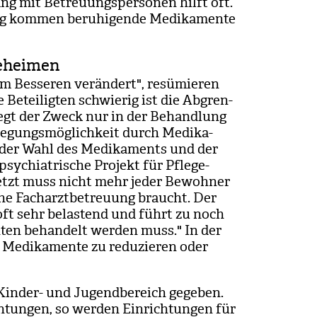
gang mit Betreu­ungs­per­so­nen hilft oft.
ung kom­men beru­hi­gende Medi­ka­mente
geheimen
um Bes­se­ren ver­än­dert", resü­mie­ren
le Betei­lig­ten schwie­rig ist die Abgren­
Liegt der Zweck nur in der Behand­lung
e­gungs­mög­lich­keit durch Medi­ka­
 der Wahl des Medi­ka­ments und der
ych­ia­tri­sche Pro­jekt für Pfle­ge­
Jetzt muss nicht mehr jeder Bewoh­ner
he Fach­arzt­be­treu­ung braucht. Der
ft sehr belas­tend und führt zu noch
­ten behan­delt wer­den muss." In der
Medi­ka­mente zu redu­zie­ren oder
Kin­der- und Jugend­be­reich gege­ben.
­tun­gen, so wer­den Ein­rich­tun­gen für