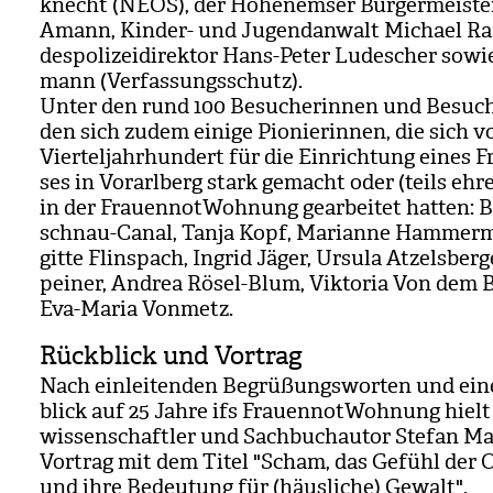
knecht (NEOS), der Hohen­em­ser Bür­ger­meis­t
Amann, Kin­der- und Jugend­an­walt Michael Ra
des­po­li­zei­di­rek­tor Hans-Peter Lude­scher sow
mann (Ver­fas­sungs­schutz).
Unter den rund 100 Besu­che­rin­nen und Besu­c
den sich zudem einige Pio­nie­rin­nen, die sich 
Vier­tel­jahr­hun­dert für die Ein­rich­tung eines F
ses in Vor­arl­berg stark gemacht oder (teils ehre
in der Frau­en­not­Woh­nung gear­bei­tet hat­ten: Br
schnau-Canal, Tanja Kopf, Mari­anne Ham­mer­m
gitte Flin­s­pach, Ingrid Jäger, Ursula Atzels­ber­g
pei­ner, Andrea Rösel-Blum, Vik­to­ria Von dem
Eva-Maria Von­metz.
Rückblick und Vortrag
Nach ein­lei­ten­den Begrü­ßungs­wor­ten und ei
blick auf 25 Jahre ifs Frau­en­not­Woh­nung hielt 
wis­sen­schaft­ler und Sach­buch­au­tor Ste­fan M
Vor­trag mit dem Titel "Scham, das Gefühl der 
und ihre Bedeu­tung für (häus­li­che) Gewalt".