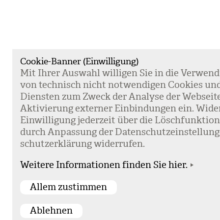
Cookie-Banner (Einwilligung)
Mit Ihrer Aus­wahl wil­li­gen Sie in die Ver­wen­
von tech­nisch nicht not­wen­di­gen Coo­kies un
Diens­ten zum Zweck der Ana­lyse der Web­sei­t
Akti­vie­rung exter­ner Ein­bin­dun­gen ein. Wide
Ein­wil­li­gung jeder­zeit über die Lösch­funk­ti
durch Anpas­sung der Daten­schutz­ein­stel­lun­
schutz­er­klä­rung wider­ru­fen.
Weitere Informationen finden Sie hier.