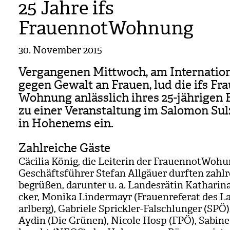
25 Jahre ifs
FrauennotWohnung
30. November 2015
Ver­gan­ge­nen Mitt­woch, am Inter­na­tio­
gegen Gewalt an Frauen, lud die ifs Frau
Woh­nung anläss­lich ihres 25-jäh­ri­gen 
zu einer Ver­an­stal­tung im Salo­mon Sul
in Hohen­ems ein.
Zahlreiche Gäste
Cäci­lia König, die Lei­te­rin der Frau­en­not­Wo­h
Geschäfts­füh­rer Ste­fan All­gäuer durf­ten zahl­
begrü­ßen, dar­un­ter u. a. Lan­des­rä­tin Katha­rin
cker, Monika Lin­der­mayr (Frau­en­re­fe­rat des L
arl­berg), Gabriele Sprick­ler-Fal­schlun­ger (SPÖ
Aydin (Die Grü­nen), Nicole Hosp (FPÖ), Sabine