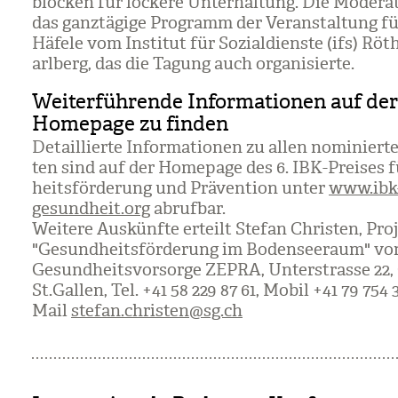
blö­cken für lockere Unter­hal­tung. Die Modera
das ganz­tä­gige Pro­gramm der Ver­an­stal­tung f
Häfele vom Insti­tut für Sozi­al­dienste (ifs) Röt
arl­berg, das die Tagung auch orga­ni­sierte.
Weiterführende Informationen auf der
Homepage zu finden
Detail­lierte Infor­ma­tio­nen zu allen nomi­nier­t
ten sind auf der Home­page des 6. IBK-Prei­ses 
heits­för­de­rung und Prä­ven­tion unter
www.ibk
gesundheit.org
abruf­bar.
Wei­tere Aus­künfte erteilt Ste­fan Chris­ten, Pro­je
"Gesund­heits­för­de­rung im Boden­see­raum" v
Gesund­heits­vor­sorge ZEPRA, Unter­strasse 22
St.Gal­len, Tel. +41 58 229 87 61, Mobil +41 79 754 3
Mail
stefan.christen@sg.ch