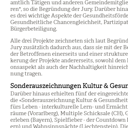
amt­lich Täti­gen und ande­ren Gemein­de­mit­glie
ren", so die Begrün­dung der Jury. Dar­über hin­a
es drei wich­tige Aspekte der Gesund­heits­för­de
Gesund­heit­li­che Chan­cen­gleich­heit, Par­ti­zi­p
Bür­ger­be­tei­li­gung.
Alle drei Pro­jekte zeich­ne­ten sich laut Begrün
Jury zusätz­lich dadurch aus, dass sie mit der Be
der Betrof­fe­nen einer­seits und einer struk­tu­re
ke­rung der Pro­jekte ande­rer­seits, sowohl dem Par
ons­as­pekt als auch der Nach­hal­tig­keit hin­rei
nung tra­gen.
Sonderauszeichnungen Kultur & Gesu
Dar­über hin­aus erhiel­ten fünf der ein­ge­reich­t
die «Son­der­aus­zeich­nung Kul­tur & Gesund­heit
fürs Leben - inter­kul­tu­relle Lern- und Ermäch­t
räume (Vor­arl­berg), Mul­ti­ple Schick­sale (CH),
erle­ben (Bay­ern), Spiel­fie­ber - der Count­down
ern) und Wahn­sinns­nächte (Liech­ten­stein). Die