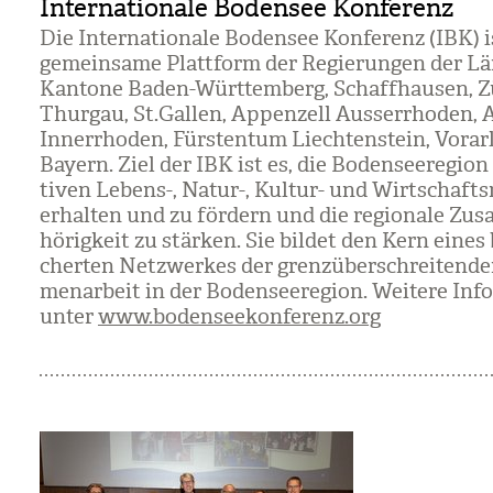
Internationale Bodensee Konferenz
Die Inter­na­tio­nale Boden­see Kon­fe­renz (IBK) i
gemein­same Platt­form der Regie­run­gen der Lä
Kan­tone Baden-Würt­tem­berg, Schaff­hau­sen, Z
Thur­gau, St.Gal­len, Appen­zell Aus­ser­rho­den, 
Inner­rho­den, Fürs­ten­tum Liech­ten­stein, Vor­ar
Bay­ern. Ziel der IBK ist es, die Boden­see­re­gion
ti­ven Lebens-, Natur-, Kul­tur- und Wirt­schaft
erhal­ten und zu för­dern und die regio­nale Zus
hö­rig­keit zu stär­ken. Sie bil­det den Kern eines
cher­ten Netz­wer­kes der grenz­über­schrei­ten­
men­ar­beit in der Boden­see­re­gion. Wei­tere Info
unter
www.bodenseekonferenz.org