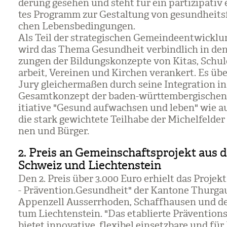
de­rung gese­hen und steht für ein par­ti­zi­pa­tiv 
tes Pro­gramm zur Gestal­tung von gesund­heits­fö
chen Lebens­be­din­gun­gen.
Als Teil der stra­te­gi­schen Gemein­de­ent­wick­l
wird das Thema Gesund­heit ver­bind­lich in den 
zun­gen der Bil­dungs­kon­zepte von Kitas, Schu­
ar­beit, Ver­ei­nen und Kir­chen ver­an­kert. Es üb
Jury glei­cher­ma­ßen durch seine Inte­gra­tion i
Gesamt­kon­zept der baden-würt­tem­ber­gi­schen 
itia­tive "Gesund auf­wach­sen und leben" wie 
die stark gewich­tete Teil­habe der Michel­fel­der 
nen und Bür­ger.
2. Preis an Gemeinschaftsprojekt aus 
Schweiz und Liechtenstein
Den
2. Preis über 3.000 Euro
erhielt das Pro­jekt 
- Prä­ven­tion.Gesund­heit" der Kan­tone Thur­gau
Appen­zell Aus­ser­rho­den, Schaff­hau­sen und d
tum Liech­ten­stein. "Das eta­blierte Prä­ven­ti­o
bie­tet inno­va­tive, fle­xi­bel ein­setz­bare und für