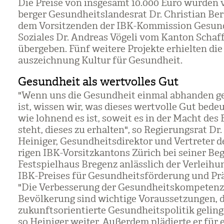
Die Preise von ins­ge­samt 10.000 Euro wur­den 
ber­ger Gesund­heits­lan­des­rat Dr. Chris­tian B
dem Vor­sit­zen­den der IBK-Kom­mis­sion Gesun
Sozia­les Dr. Andreas Vögeli vom Kan­ton Schaff
über­ge­ben. Fünf wei­tere Pro­jekte erhiel­ten die
aus­zeich­nung Kul­tur für Gesund­heit.
Gesundheit als wertvolles Gut
"Wenn uns die Gesund­heit ein­mal abhan­den 
ist, wis­sen wir, was die­ses wert­volle Gut bede
wie loh­nend es ist, soweit es in der Macht des E
steht, die­ses zu erhal­ten", so Regie­rungs­rat Dr
Hei­ni­ger, Gesund­heits­di­rek­tor und Ver­tre­ter d
ri­gen IBK-Vor­sitz­kan­tons Zürich bei sei­ner B
Fest­spiel­haus Bre­genz anläss­lich der Ver­lei­hu
IBK-Prei­ses für Gesund­heits­för­de­rung und Prä
"Die Ver­bes­se­rung der Gesund­heits­kom­pe­tenz
Bevöl­ke­rung sind wich­tige Vor­aus­set­zun­gen,
zukunfts­ori­en­tierte Gesund­heits­po­li­tik gelin
so Hei­ni­ger wei­ter. Außer­dem plä­dierte er für 