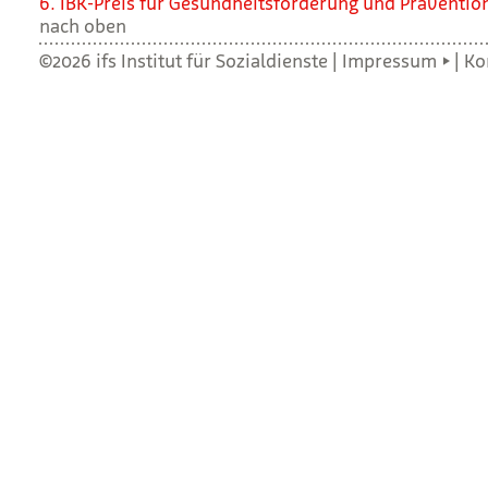
6. IBK-Preis für Gesund­heits­för­de­rung und Prä­ven­tio
nach oben
©2026 ifs Institut für Sozialdienste |
Impressum
|
Ko