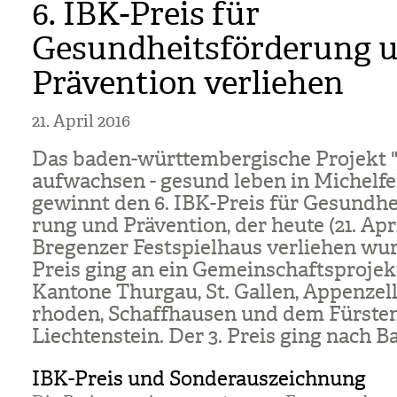
6. IBK-Preis für
Gesundheitsförderung 
Prävention verliehen
21. April 2016
Das baden-würt­tem­ber­gi­sche Pro­jekt
auf­wach­sen - gesund leben in Michel­fe
gewinnt den 6. IBK-Preis für Gesund­hei
rung und Prä­ven­tion, der heute (21. Apr
Bre­gen­zer Fest­spiel­haus ver­lie­hen wu
Preis ging an ein Gemein­schafts­pro­jek
Kan­tone Thur­gau, St. Gal­len, Appen­zell
rho­den, Schaff­hau­sen und dem Fürs­te
Liech­ten­stein. Der 3. Preis ging nach Ba
IBK-Preis und Sonderauszeichnung