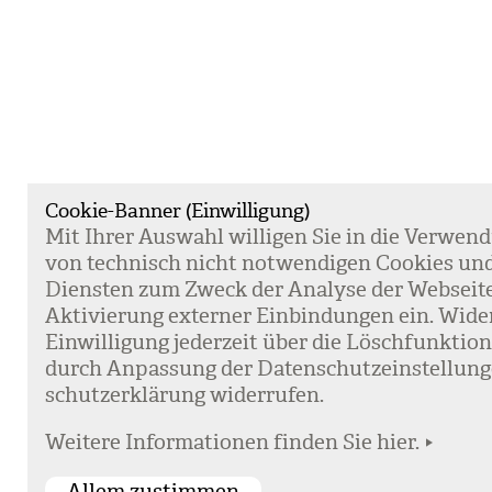
Cookie-Banner (Einwilligung)
Mit Ihrer Aus­wahl wil­li­gen Sie in die Ver­wen­
von tech­nisch nicht not­wen­di­gen Coo­kies un
Diens­ten zum Zweck der Ana­lyse der Web­sei­t
Akti­vie­rung exter­ner Ein­bin­dun­gen ein. Wide
Ein­wil­li­gung jeder­zeit über die Lösch­funk­ti
durch Anpas­sung der Daten­schutz­ein­stel­lun­
schutz­er­klä­rung wider­ru­fen.
Weitere Informationen finden Sie hier.