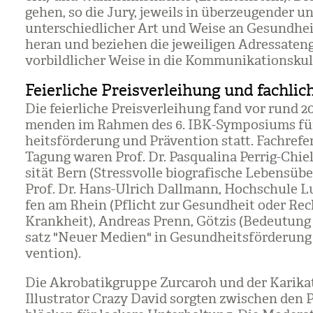
gehen, so die Jury, jeweils in über­zeu­gen­der 
unter­schied­li­cher Art und Weise an Gesund­he
heran und bezie­hen die jewei­li­gen Adres­sa­ten
vor­bild­li­cher Weise in die Kom­mu­ni­ka­ti­ons­kul
Feierliche Preisverleihung und fachlic
Die fei­er­li­che Preis­ver­lei­hung fand vor rund 2
men­den im Rah­men des 6. IBK-Sym­po­si­ums f
heits­för­de­rung und Prä­ven­tion statt. Fach­re­fe
Tagung waren Prof. Dr. Pas­qua­lina Per­rig-Chiel
si­tät Bern (Stress­volle bio­gra­fi­sche Lebens­übe
Prof. Dr. Hans-Ulrich Dall­mann, Hoch­schule Lu
fen am Rhein (Pflicht zur Gesund­heit oder Rec
Krank­heit), Andreas Prenn, Göt­zis (Bedeu­tung
satz "Neuer Medien" in Gesund­heits­för­de­rung
ven­tion).
Die Akro­ba­tik­gruppe Zur­ca­roh und der Kari­ka­
Illus­tra­tor Crazy David sorg­ten zwi­schen den