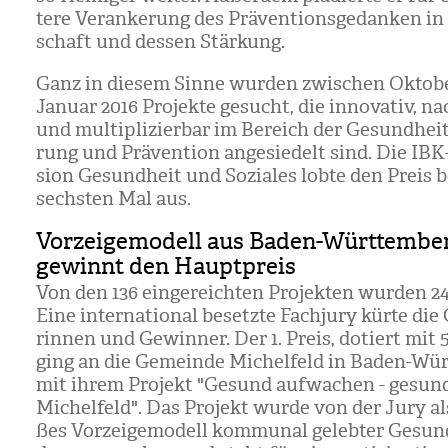
tere Ver­an­ke­rung des Prä­ven­ti­ons­ge­dan­ken in
schaft und des­sen Stär­kung.
Ganz in die­sem Sinne wur­den zwi­schen Okto­b
Januar 2016 Pro­jekte gesucht, die inno­va­tiv, nac
und mul­ti­pli­zier­bar im Bereich der Gesund­heit
rung und Prä­ven­tion ange­sie­delt sind. Die IB
sion Gesund­heit und Sozia­les lobte den Preis 
sechs­ten Mal aus.
Vorzeigemodell aus Baden-Württembe
gewinnt den Hauptpreis
Von den 136 ein­ge­reich­ten Pro­jek­ten wur­den 2
Eine inter­na­tio­nal besetzte Fach­jury kürte die
rin­nen und Gewin­ner. Der
1. Preis, dotiert mit
ging an die Gemeinde Michel­feld in Baden-Wür
mit ihrem Pro­jekt "Gesund auf­wa­chen - gesun
Michel­feld". Das Pro­jekt wurde von der Jury als
ßes Vor­zei­ge­mo­dell kom­mu­nal geleb­ter Gesund