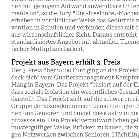
nen mit gerin­gem Auf­wand anwend­bare Unter­ric
mente an", so die Jury. "Die «fre­e­lance»-Macher
erhe­ben in vor­bild­li­cher Weise das Bedürf­nis 
ven­tion in Schu­len und ver­bin­den die­ses mit
aus wis­sen­schaft­li­cher Sicht. Dar­aus ent­steht 
stan­dar­di­sier­tes Ange­bot mit aktu­el­len The­
fa­cher Mul­ti­pli­zier­bar­keit."
Projekt aus Bayern erhält 3. Preis
Der
3. Preis über 2.000 Euro
ging an das Pro­jekt
deck-dich" vom Qua­tiers­ma­nage­ment Kemp­te
Mang in Bay­ern. Das Pro­jekt "basiert auf der E
dass soziale Iso­la­tion ein wesent­li­ches Gesund­
dar­stellt. Das Pro­jekt zielt auf die schwer errei
Gruppe der sozio­öko­no­misch benach­tei­lig­ten 
nen und Senio­ren und bin­det diese aktiv in die
pro­zesse ein. Den Pro­jekt­ver­ant­wort­li­chen ge
mus­ter­gül­ti­ger Weise, Brü­cken zu bauen, die zu 
gen Netz­wer­ken zwi­schen Senio­ren, Flücht­lin