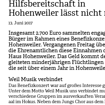
Hilfsbereitschaft in
Hohenweiler lässt nicht
13. Juni 2017
Ins­ge­samt 2.700 Euro sam­mel­ten enga­
Bür­ger im Rah­men eines Bene­fiz­kon­ze
Hohen­wei­ler. Ver­gan­ge­nen Frei­tag übe
die Ehren­amt­li­chen diese Ein­nah­men 
Haus Hohen­wei­ler. Das Geld kommt d
glei­te­ten min­der­jäh­ri­gen Flücht­lin­ge
die seit über einem Jahr in Hohen­wei­le
Weil Musik verbindet
Das Bene­fiz­kon­zert war auf gro­ßes Inter­esse g
Unter dem Motto Weil Musik uns ver­bin­det mus
ver­schie­dene Grup­pen im aus­ver­kauf­ten Ver­an
aal im Hokus. Neben dem Jungs Chor aus dem