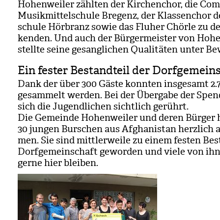
Hohen­wei­ler zähl­ten der Kir­chen­chor, die Co
Musik­mit­tel­schule Bre­genz, der Klas­sen­chor de
schule Hör­branz sowie das Flu­her Chörle zu de
ken­den. Und auch der Bür­ger­meis­ter von Hohen
stellte seine gesang­li­chen Qua­li­tä­ten unter Be
Ein fester Bestandteil der Dorfgemein
Dank der über 300 Gäste konn­ten ins­ge­samt 2.
gesam­melt wer­den. Bei der Überg­abe der Spen­
sich die Jugend­li­chen sicht­lich gerührt.
Die Gemeinde Hohen­wei­ler und deren Bür­ger 
30 jun­gen Bur­schen aus Afgha­nis­tan herz­lich 
men. Sie sind mitt­ler­weile zu einem fes­ten Bes
Dorf­ge­mein­schaft gewor­den und viele von ih
gerne hier blei­ben.