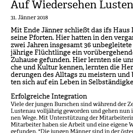
Auf Wiedersehen Lusten
31. Jänner 2018
Mit Ende Jän­ner schließt das ifs Haus 
seine Pfor­ten. Hier hat­ten in den ver­ga
zwei Jah­ren ins­ge­samt 36 unbe­glei­tete
jäh­rige Flücht­linge ein vor­über­ge­hen­
Zuhause gefun­den. Hier lern­ten sie un
che und Kul­tur ken­nen, lern­ten die Her­
de­run­gen des All­tags zu meis­tern und b
ten sich auf ein Leben in Selb­stän­dig­ke
Erfolgreiche Integration
Viele der jun­gen Bur­schen sind wäh­rend der Z
Lus­tenau voll­jäh­rig gewor­den und gehen nun i
nen Wege. Mit Unter­stüt­zung der Mit­ar­bei­te­r
Mit­ar­bei­ter haben sie Arbeit und eine eigene
gefun­den. "Die jun­gen Män­ner sind in der öster­