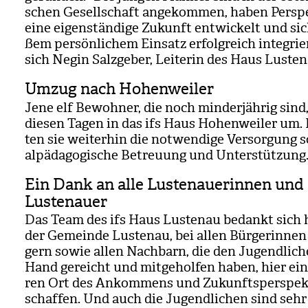
schen Gesell­schaft ange­kom­men, haben Per­spe
eine eigen­stän­dige Zukunft ent­wi­ckelt und sic
ßem per­sön­li­chem Ein­satz erfolg­reich inte­grie
sich Negin Salz­ge­ber, Lei­te­rin des Haus Lus­te
Umzug nach Hohenweiler
Jene elf Bewoh­ner, die noch min­der­jäh­rig sind,
die­sen Tagen in das ifs Haus Hohen­wei­ler um. 
ten sie wei­ter­hin die not­wen­dige Ver­sor­gung 
al­päd­ago­gi­sche Betreu­ung und Unter­stüt­zung
Ein Dank an alle Lustenauerinnen und
Lustenauer
Das Team des ifs Haus Lus­tenau bedankt sich h
der Gemeinde Lus­tenau, bei allen Bür­ge­rin­ne
gern sowie allen Nach­barn, die den Jugend­li­ch
Hand gereicht und mit­ge­hol­fen haben, hier ei
ren Ort des Ankom­mens und Zukunfts­per­spek­
schaf­fen. Und auch die Jugend­li­chen sind sehr