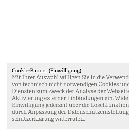
Cookie-Banner (Einwilligung)
Mit Ihrer Aus­wahl wil­li­gen Sie in die Ver­wen­
von tech­nisch nicht not­wen­di­gen Coo­kies un
Diens­ten zum Zweck der Ana­lyse der Web­sei­t
Akti­vie­rung exter­ner Ein­bin­dun­gen ein. Wide
Ein­wil­li­gung jeder­zeit über die Lösch­funk­ti
durch Anpas­sung der Daten­schutz­ein­stel­lun­
schutz­er­klä­rung wider­ru­fen.