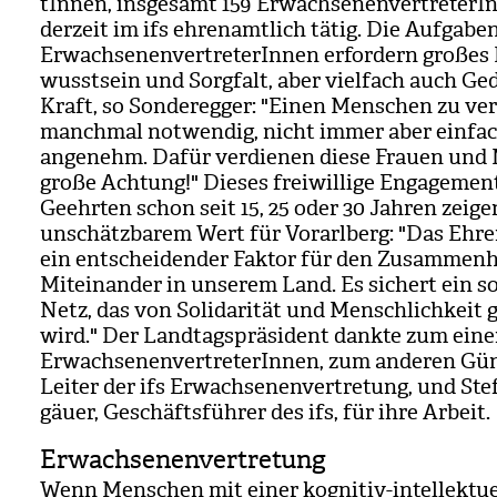
tIn­nen, ins­ge­samt 159 Erwach­se­nen­ver­tre­te­rI
der­zeit im ifs ehren­amt­lich tätig. Die Auf­ga­be
Erwach­se­nen­ver­tre­te­rIn­nen erfor­dern gro­ßes 
wusst­sein und Sorg­falt, aber viel­fach auch G
Kraft, so Son­de­reg­ger: "Einen Men­schen zu ver­
manch­mal not­wen­dig, nicht immer aber ein­fa
ange­nehm. Dafür ver­die­nen diese Frauen und
große Ach­tung!" Die­ses frei­wil­lige Enga­ge­men
Geehr­ten schon seit 15, 25 oder 30 Jah­ren zei­ge
unschätz­ba­rem Wert für Vor­arl­berg: "Das Ehre
ein ent­schei­den­der Fak­tor für den Zusam­men­
Mit­ein­an­der in unse­rem Land. Es sichert ein so
Netz, das von Soli­da­ri­tät und Mensch­lich­keit
wird." Der Land­tags­prä­si­dent dankte zum ein
Erwach­se­nen­ver­tre­te­rIn­nen, zum ande­ren Gü
Lei­ter der ifs Erwach­se­nen­ver­tre­tung, und Ste­
gäuer, Geschäfts­füh­rer des ifs, für ihre Arbeit.
Erwachsenenvertretung
Wenn Men­schen mit einer kogni­tiv-intel­lek­tu­e