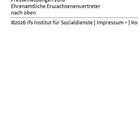
Ehren­amt­li­che Erwach­se­nen­ver­tre­ter
nach oben
©2026 ifs Institut für Sozialdienste |
Impressum
|
Ko