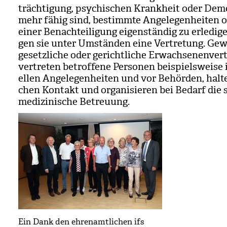
träch­ti­gung, psy­chi­schen Krank­heit oder De
mehr fähig sind, bestimmte Ange­le­gen­hei­ten
einer Benach­tei­li­gung eigen­stän­dig zu erle­di­ge
gen sie unter Umstän­den eine Ver­tre­tung. Gew
gesetz­li­che oder gericht­li­che Erwach­se­nen­ver­t
ver­tre­ten betrof­fene Per­so­nen bei­spiels­weise 
el­len Ange­le­gen­hei­ten und vor Behör­den, hal­te
chen Kon­takt und orga­ni­sie­ren bei Bedarf die 
medi­zi­ni­sche Betreu­ung.
Ein Dank den ehrenamtlichen ifs