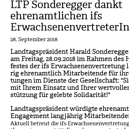
LTP Sonderegger dankt
ehrenamtlichen ifs
ErwachsenenvertreterI
28. September 2018
Land­tags­prä­si­dent Harald Son­de­reg­g
am Frei­tag, 28.09.2018 im Rah­men des 
fes­tes der ifs Erwach­se­nen­ver­tre­tung 
rig ehren­amt­lich Mit­ar­bei­tende für ihr
tun­gen im Dienste der Gesell­schaft: "Si
mit Ihrem Ein­satz und Ihrer wert­vol­le
stüt­zung für gelebte Soli­da­ri­tät!"
Landtagspräsident würdigte ehrenamt
Engagement langjährig Mitarbeitende
Aktu­ell betreut die ifs Erwach­se­nen­ver­tre­tung