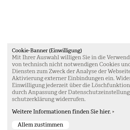
Cookie-Banner (Einwilligung)
Mit Ihrer Aus­wahl wil­li­gen Sie in die Ver­wen­
von tech­nisch nicht not­wen­di­gen Coo­kies un
Diens­ten zum Zweck der Ana­lyse der Web­sei­t
Akti­vie­rung exter­ner Ein­bin­dun­gen ein. Wide
Ein­wil­li­gung jeder­zeit über die Lösch­funk­ti
durch Anpas­sung der Daten­schutz­ein­stel­lun­
schutz­er­klä­rung wider­ru­fen.
Weitere Informationen finden Sie hier.