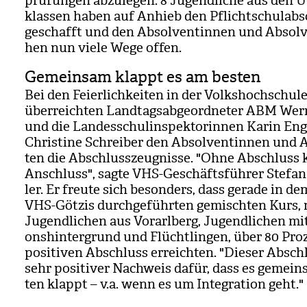
prü­fun­gen abzu­le­gen. 8 Jugend­li­che aus den Ü
klas­sen haben auf Anhieb den Pflicht­schul­ab­
geschafft und den Absol­ven­tin­nen und Absol­v
hen nun viele Wege offen.
Gemeinsam klappt es am besten
Bei den Fei­er­lich­kei­ten in der Volks­hoch­schule
über­reich­ten Land­tags­ab­ge­ord­ne­ter ABM We
und die Lan­des­schul­in­spek­to­rin­nen Karin Eng
Chris­tine Schrei­ber den Absol­ven­tin­nen und 
ten die Abschluss­zeug­nisse. "Ohne Abschluss 
Anschluss", sagte VHS-Geschäfts­füh­rer Ste­fan
ler. Er freute sich beson­ders, dass gerade in d
VHS-Göt­zis durch­ge­führ­ten gemisch­ten Kurs,
Jugend­li­chen aus Vor­arl­berg, Jugend­li­chen mit
ons­hin­ter­grund und Flücht­lin­gen, über 80 Pro
posi­ti­ven Abschluss erreich­ten. "Die­ser Absch
sehr posi­ti­ver Nach­weis dafür, dass es gemein
ten klappt – v.a. wenn es um Inte­gra­tion geht."