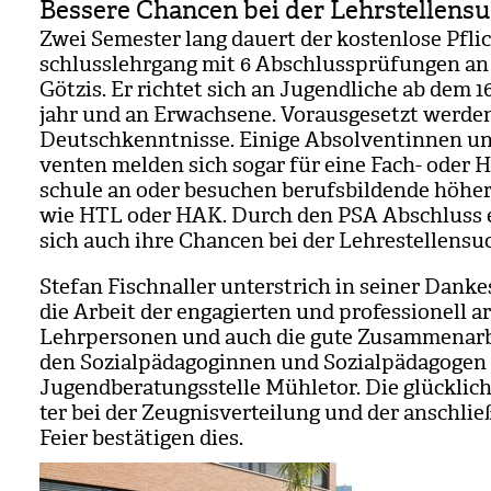
Bessere Chancen bei der Lehrstellens
Zwei Semes­ter lang dau­ert der kos­ten­lose Pflic
schluss­lehr­gang mit 6 Abschluss­prü­fun­gen a
Göt­zis. Er rich­tet sich an Jugend­li­che ab dem 
jahr und an Erwach­sene. Vor­aus­ge­setzt wer­de
Deutsch­kennt­nisse. Einige Absol­ven­tin­nen u
ven­ten mel­den sich sogar für eine Fach- oder H
schule an oder besu­chen berufs­bil­dende höher
wie HTL oder HAK. Durch den PSA Abschluss 
sich auch ihre Chan­cen bei der Leh­re­stel­len­s
Ste­fan Fischnal­ler unter­strich in sei­ner Dan­k
die Arbeit der enga­gier­ten und pro­fes­sio­nell a
Lehr­per­so­nen und auch die gute Zusam­men­ar­
den Sozi­al­päd­ago­gin­nen und Sozi­al­päd­ago­gen
Jugend­be­ra­tungs­stelle Mühle­tor. Die glück­li­
ter bei der Zeug­nis­ver­tei­lung und der anschlie
Feier bestä­ti­gen dies.