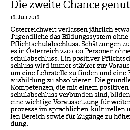
Die zweite Chance genut
18. Juli 2018
Öster­reich­weit ver­las­sen jähr­lich etw
Jugend­li­che das Bil­dungs­sys­tem ohne 
Pflicht­schul­ab­schluss. Schät­zun­gen z
es in Öster­reich 220.000 Per­so­nen ohn
schul­ab­schluss. Ein posi­ti­ver Pflicht­sc
schluss wird immer stär­ker zur Vor­aus­
um eine Lehr­stelle zu fin­den und eine 
aus­bil­dung zu absol­vie­ren. Die grund­l
Kom­pe­ten­zen, die mit einem posi­ti­ven
schul­ab­schluss ver­bun­den sind, bil­de
eine wich­tige Vor­aus­set­zung für wei­te
pro­zesse im sprach­li­chen, kul­tu­rel­len
len Bereich sowie für Zugänge zu höhe­r
dung.