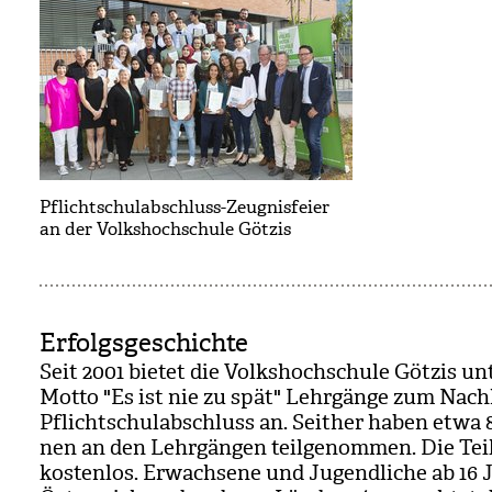
Pflichtschulabschluss-Zeugnisfeier
an der Volkshochschule Götzis
Erfolgsgeschichte
Seit 2001 bie­tet die Volks­hoch­schule Göt­zis u
Motto "Es ist nie zu spät" Lehr­gänge zum Nach­
Pflicht­schul­ab­schluss an. Seit­her haben etwa 
nen an den Lehr­gän­gen teil­ge­nom­men. Die Tei
kos­ten­los. Erwach­sene und Jugend­li­che ab 16 