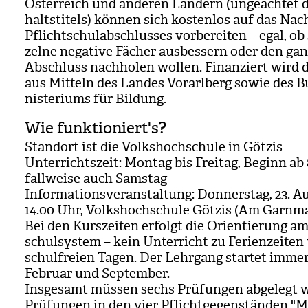
Öster­reich und ande­ren Län­dern (unge­ach­tet 
halts­ti­tels) kön­nen sich kos­ten­los auf das Nac
Pflicht­schul­ab­schlus­ses vor­be­rei­ten – egal, ob
zelne nega­tive Fächer aus­bes­sern oder den gan
Abschluss nach­ho­len wol­len. Finan­ziert wird d
aus Mit­teln des Lan­des Vor­arl­berg sowie des B
nis­te­ri­ums für Bil­dung.
Wie funktioniert's?
Stand­ort ist die Volks­hoch­schule in Göt­zis
Unter­richts­zeit: Mon­tag bis Frei­tag, Beginn ab 
fall­weise auch Sams­tag
Infor­ma­ti­ons­ver­an­stal­tung: Don­ners­tag, 23. 
14.00 Uhr, Volks­hoch­schule Göt­zis (Am Garn­ma
Bei den Kurs­zei­ten erfolgt die Ori­en­tie­rung a
schul­sys­tem – kein Unter­richt zu Feri­en­zei­te
schul­freien Tagen. Der Lehr­gang star­tet imme
Februar und Sep­tem­ber.
Ins­ge­samt müs­sen sechs Prü­fun­gen abge­legt w
Prü­fun­gen in den vier Pflicht­ge­gen­stän­den "