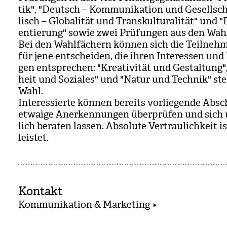
tik", "Deutsch – Kom­mu­ni­ka­tion und Gesell­sch
lisch – Glo­ba­li­tät und Trans­kul­tu­ra­li­tät" und 
en­tie­rung" sowie zwei Prü­fun­gen aus den Wahl
Bei den Wahl­fä­chern kön­nen sich die Teil­neh­m
für jene ent­schei­den, die ihren Inter­es­sen und
gen ent­spre­chen: "Krea­ti­vi­tät und Gestal­tung
heit und Sozia­les" und "Natur und Tech­nik" ste
Wahl.
Inter­es­sierte kön­nen bereits vor­lie­gende Abs
etwaige Aner­ken­nun­gen über­prü­fen und sich 
lich bera­ten las­sen. Abso­lute Ver­trau­lich­keit 
leis­tet.
Kontakt
Kommunikation & Marketing