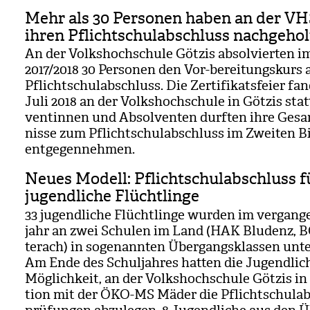
Mehr als 30 Personen haben an der VH
ihren Pflichtschulabschluss nachgehol
An der Volks­hoch­schule Göt­zis absol­vier­ten i
2017/​2018 30 Per­so­nen den Vor-berei­tungs­kurs
Pflicht­schul­ab­schluss. Die Zer­ti­fi­kats­feier fa
Juli 2018 an der Volks­hoch­schule in Göt­zis stat
ven­tin­nen und Absol­ven­ten durf­ten ihre Gesa
nisse zum Pflicht­schul­ab­schluss im Zwei­ten B
ent­ge­gen­neh­men.
Neues Modell: Pflichtschulabschluss f
jugendliche Flüchtlinge
33 jugend­li­che Flücht­linge wur­den im ver­gan­g
jahr an zwei Schu­len im Land (HAK Blu­denz,
terach) in soge­nann­ten Über­g­angs­klas­sen unter
Am Ende des Schul­jah­res hat­ten die Jugend­li­c
Mög­lich­keit, an der Volks­hoch­schule Göt­zis in
tion mit der ÖKO-MS Mäder die Pflicht­schul­ab