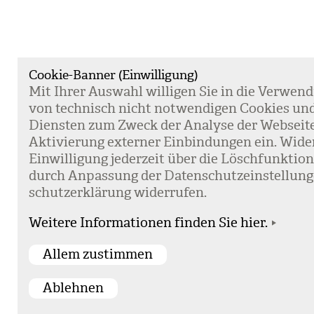
Cookie-Banner (Einwilligung)
Mit Ihrer Aus­wahl wil­li­gen Sie in die Ver­wen­
von tech­nisch nicht not­wen­di­gen Coo­kies un
Diens­ten zum Zweck der Ana­lyse der Web­sei­t
Akti­vie­rung exter­ner Ein­bin­dun­gen ein. Wide
Ein­wil­li­gung jeder­zeit über die Lösch­funk­ti
durch Anpas­sung der Daten­schutz­ein­stel­lun­
schutz­er­klä­rung wider­ru­fen.
Weitere Informationen finden Sie hier.