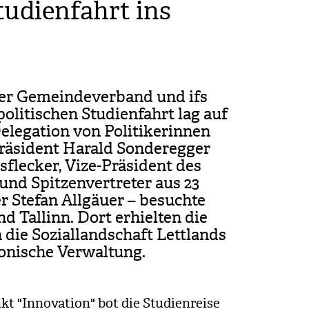
udienfahrt ins
er Gemein­de­ver­band und ifs
­li­ti­schen Stu­di­en­fahrt lag auf
ele­ga­tion von Poli­ti­ke­rin­nen
prä­si­dent Harald Son­de­reg­ger
s­fle­cker, Vize-Prä­si­dent des
nd Spit­zen­ver­tre­ter aus 23
r Ste­fan All­gäuer – besuchte
 Tal­linn. Dort erhiel­ten die
n die Sozi­al­land­schaft Lett­lands
­ni­sche Ver­wal­tung.
 "Inno­va­tion" bot die Stu­di­en­reise