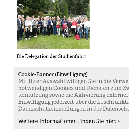
Die Delegation der Studienfahrt
Cookie-Banner (Einwilligung)
Mit Ihrer Aus­wahl wil­li­gen Sie in die Ver­w
Kontakt
not­wen­di­gen Coo­kies und Diens­ten zum Zw
Kommunikation & Marketing
ten­nut­zung sowie die Akti­vie­rung exter­ner
Ein­wil­li­gung jeder­zeit über die Lösch­fun
Daten­schutz­ein­stel­lun­gen in der Daten­schu
Weitere Informationen finden Sie hier.