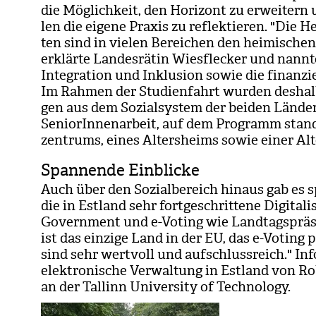
die Mög­lich­keit, den Hori­zont zu erwei­tern
len die eigene Pra­xis zu reflek­tie­ren. "Die He
ten sind in vie­len Berei­chen den hei­mi­schen 
erklärte Lan­des­rä­tin Wies­fle­cker und nannt
Inte­gra­tion und Inklu­sion sowie die finan­zi
Im Rah­men der Stu­di­en­fahrt wur­den des­halb 
gen aus dem Sozi­al­sys­tem der bei­den Län­d
Senio­rIn­nen­ar­beit, auf dem Pro­gramm stan­d
zen­trums, eines Alters­heims sowie einer Alte
Spannende Einblicke
Auch über den Sozi­al­be­reich hin­aus gab es sp
die in Est­land sehr fort­ge­schrit­tene Digi­ta­l
Govern­ment und e-Voting wie Land­tags­prä­si­
ist das ein­zige Land in der EU, das e-Voting p
sind sehr wert­voll und auf­schluss­reich." In
elek­tro­ni­sche Ver­wal­tung in Est­land von Rob
an der Tal­linn Uni­ver­sity of Tech­no­logy.