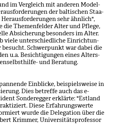
 und im Ver­gleich mit ande­ren Model­
r­aus­for­de­run­gen der bal­ti­schen Staa­
Her­aus­for­de­run­gen sehr ähn­lich",
e die The­men­fel­der Alter und Pflege,
­elle Absi­che­rung beson­ders im Alter.
viele unter­schied­li­che Ein­rich­tun­
er besucht. Schwer­punkt war dabei die
en u.a. Besich­ti­gun­gen eines Alters­
n­selbst­hilfe- und Bera­tung.
an­nende Ein­bli­cke, bei­spiels­weise in
i­sie­rung. Dies betreffe auch das e-
dent Son­de­reg­ger erklärte: "Est­land
rak­ti­ziert. Diese Erfah­rungs­werte
for­miert wurde die Dele­ga­tion über die
ert Krim­mer, Uni­ver­si­täts­pro­fes­sor