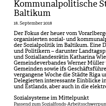
Kommunalpolitische St
Baltikum
18. September 2018
Der Fokus der heuer vom Vor­arl­ber­g
orga­ni­sier­ten sozial- und kom­mu­nal­po
der Sozi­al­po­li­tik im Bal­ti­kum. Eine D
und Poli­ti­kern – dar­un­ter Land­tags­
und Sozi­al­lan­des­rä­tin Katha­rina Wie
Gemein­de­ver­ban­des Wer­ner Mül­ler u
Gemein­den sowie ifs Geschäfts­füh­re
ver­gan­gene Woche die Städte Riga und
Dele­gier­ten inter­es­sante Ein­bli­cke i
und Est­lands, aber auch in die elek­tro
Sozialsysteme im Mittelpunkt
Pas­send zum Sozi­al­fonds-Arbeits­schwer­punkt