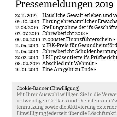
Pressemeldungen 2019
27. 11. 2019
Häusliche Gewalt erleben und 
05. 10. 2019
Ehrung ehrenamtlicher Erwach
17. 08. 2019
Stellungnahme der ifs Geschäft
03. 07. 2019
Jahresbericht 2018
06. 06. 2019
13.000ster Finanzführerschein
11. 04. 2019
7. IBK-Preis für Gesundheitsför
11. 04. 2019
Jahresbericht Schuldenberatung
27. 02. 2019
LRH präsentierte ifs Prüfberich
08. 02. 2019
Abschied mit Wehmut
16. 01. 2019
Eine Ära geht zu Ende
Cookie-Banner (Einwilligung)
Mit Ihrer Aus­wahl wil­li­gen Sie in die Ver­w
not­wen­di­gen Coo­kies und Diens­ten zum Zw
Kontakt
ten­nut­zung sowie die Akti­vie­rung exter­ner
Kommunikation & Marketing
Ein­wil­li­gung jeder­zeit über die Lösch­fun