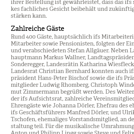
ihrer Bestel­lung ist gewähr­leis­tet, dass das ifs 
kes fach­li­ches Gesicht bei­be­hält und zukünf­ti
stär­ken kann.
Zahlreiche Gäste
Rund 400 Gäste, haupt­säch­lich ifs Mit­ar­bei­te­
Mit­ar­bei­ter sowie Pen­sio­nis­ten, folg­ten der Ei
und ver­ab­schie­de­ten Ste­fan All­gäuer. Neben L
haupt­mann Mar­kus Wall­ner, Land­tags­prä­si­de
Son­de­reg­ger, Lan­des­rä­tin Katha­rina Wies­fle­
Lan­des­rat Chris­tian Bern­hard konn­ten auch if
prä­si­dent Hans-Peter Bischof sowie die ifs Prä­s
mit­glie­der Lud­wig Rhom­berg, Chris­toph Win­
mut Zim­mer­mann begrüßt wer­den. Des Wei­te­
der ifs Auf­sichts­rat, zahl­rei­che Ver­eins­mit­gli
Ehren­gäste wie Johanna Dör­ler, Ehe­frau des eh
ifs Geschäfts­füh­rers Man­fred Dör­ler, und Ulri
Tschofen, ehe­ma­li­ges Vor­stands­mit­glied, an de
stal­tung teil. Für die musi­ka­li­sche Umrah­mung
Anton und Phil­ipp Lingg sowie Steve und Feli