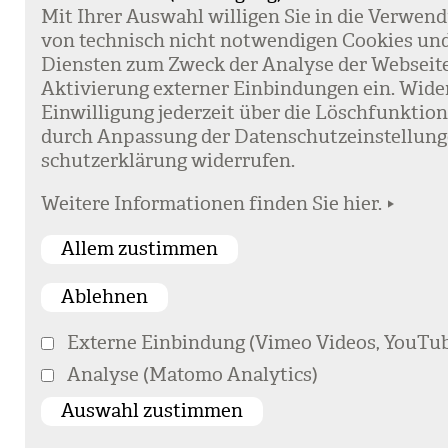
Mit Ihrer Aus­wahl wil­li­gen Sie in die Ver­wen­
von tech­nisch nicht not­wen­di­gen Coo­kies un
Diens­ten zum Zweck der Ana­lyse der Web­sei­t
Akti­vie­rung exter­ner Ein­bin­dun­gen ein. Wide
Ein­wil­li­gung jeder­zeit über die Lösch­funk­ti
durch Anpas­sung der Daten­schutz­ein­stel­lun­
schutz­er­klä­rung wider­ru­fen.
Weitere Informationen finden Sie hier.
Externe Einbindung (Vimeo Videos, YouTub
Analyse (Matomo Analytics)