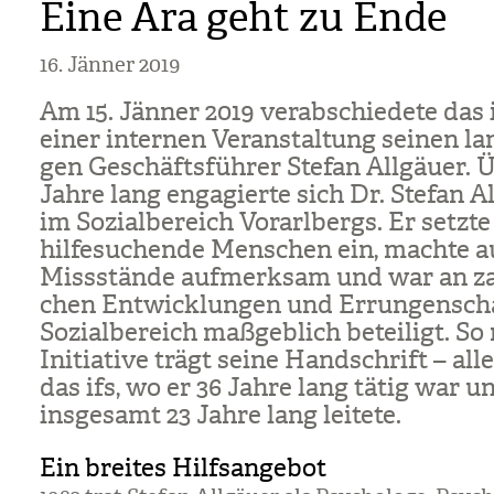
Eine Ära geht zu Ende
16. Jänner 2019
Am 15. Jän­ner 2019 ver­ab­schie­dete das 
einer inter­nen Ver­an­stal­tung sei­nen lan
gen Geschäfts­füh­rer Ste­fan All­gäuer. 
Jahre lang enga­gierte sich Dr. Ste­fan A
im Sozi­al­be­reich Vor­arl­bergs. Er setzte
hil­fe­su­chende Men­schen ein, machte a
Miss­stände auf­merk­sam und war an zah
chen Ent­wick­lun­gen und Errun­gen­sch
Sozi­al­be­reich maß­geb­lich betei­ligt. S
Initia­tive trägt seine Hand­schrift – al
das ifs, wo er 36 Jahre lang tätig war u
ins­ge­samt 23 Jahre lang lei­tete.
Ein breites Hilfsangebot