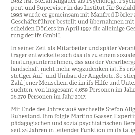
1982 trat Ste­fan All­gäuer als Psy­cho­loge, Psy­ch
peut und Super­vi­sor in das Insti­tut für Sozi­al­
1995 wurde er gemein­sam mit Man­fred Dör­ler
Geschäfts­füh­rer bestellt und über­nah­men mi
schei­den Dör­lers im April 1997 die allei­nige Ge
rung der ifs GmbH.
In sei­ner Zeit als Mit­ar­bei­ter und spä­ter Ver­a
trä­ger ent­wi­ckelte sich das ifs zu einem sozia­
leis­tungs­un­ter­neh­men, das aus der Vor­arl­ber­ge
land­schaft nicht mehr weg­zu­den­ken ist. Es erf
ste­ti­ger Auf- und Umbau der Ange­bote. So stie
Zahl jener Men­schen, die im ifs Hilfe und Unter
such­ten, von ins­ge­samt 4.659 Per­so­nen im Jah
36.270 Per­so­nen im Jahr 2017.
Mit Ende des Jah­res 2018 wech­selte Ste­fan All­
Ruhe­stand. Ihm folgte Mar­tina Gas­ser, Exper­tin
päd­ago­gi­schen und sozi­al­psych­ia­tri­schen Ber
seit 25 Jah­ren in lei­ten­der Funk­tion im ifs tätig