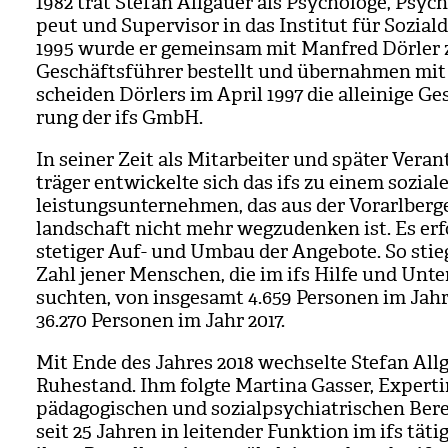
1982 trat Ste­fan All­gäuer als Psy­cho­loge, Psy­ch
peut und Super­vi­sor in das Insti­tut für Sozi­al­
1995 wurde er gemein­sam mit Man­fred Dör­ler
Geschäfts­füh­rer bestellt und über­nah­men mi
schei­den Dör­lers im April 1997 die allei­nige Ge
rung der ifs GmbH.
In sei­ner Zeit als Mit­ar­bei­ter und spä­ter Ver­a
trä­ger ent­wi­ckelte sich das ifs zu einem sozia­
leis­tungs­un­ter­neh­men, das aus der Vor­arl­ber­ge
land­schaft nicht mehr weg­zu­den­ken ist. Es erf
ste­ti­ger Auf- und Umbau der Ange­bote. So stie
Zahl jener Men­schen, die im ifs Hilfe und Unter
such­ten, von ins­ge­samt 4.659 Per­so­nen im Jah
36.270 Per­so­nen im Jahr 2017.
Mit Ende des Jah­res 2018 wech­selte Ste­fan All­
Ruhe­stand. Ihm folgte Mar­tina Gas­ser, Exper­tin
päd­ago­gi­schen und sozi­al­psych­ia­tri­schen Ber
seit 25 Jah­ren in lei­ten­der Funk­tion im ifs tätig