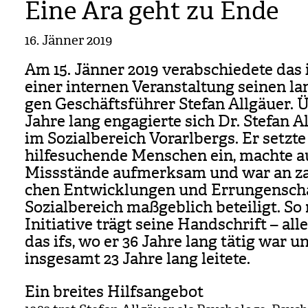
Eine Ära geht zu Ende
16. Jänner 2019
Am 15. Jän­ner 2019 ver­ab­schie­dete das 
einer inter­nen Ver­an­stal­tung sei­nen lan
gen Geschäfts­füh­rer Ste­fan All­gäuer. 
Jahre lang enga­gierte sich Dr. Ste­fan A
im Sozi­al­be­reich Vor­arl­bergs. Er setzte
hil­fe­su­chende Men­schen ein, machte a
Miss­stände auf­merk­sam und war an zah
chen Ent­wick­lun­gen und Errun­gen­sch
Sozi­al­be­reich maß­geb­lich betei­ligt. S
Initia­tive trägt seine Hand­schrift – al
das ifs, wo er 36 Jahre lang tätig war u
ins­ge­samt 23 Jahre lang lei­tete.
Ein breites Hilfsangebot