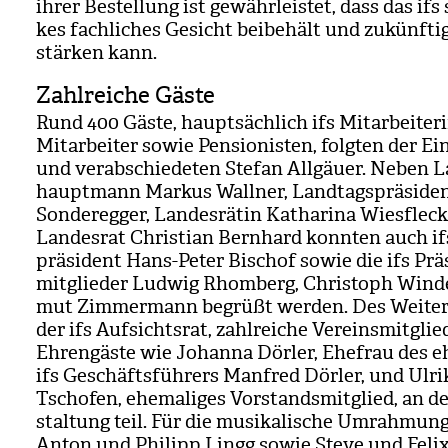
ihrer Bestel­lung ist gewähr­leis­tet, dass das ifs 
kes fach­li­ches Gesicht bei­be­hält und zukünf­ti
stär­ken kann.
Zahlreiche Gäste
Rund 400 Gäste, haupt­säch­lich ifs Mit­ar­bei­te­
Mit­ar­bei­ter sowie Pen­sio­nis­ten, folg­ten der Ei
und ver­ab­schie­de­ten Ste­fan All­gäuer. Neben L
haupt­mann Mar­kus Wall­ner, Land­tags­prä­si­de
Son­de­reg­ger, Lan­des­rä­tin Katha­rina Wies­fle­
Lan­des­rat Chris­tian Bern­hard konn­ten auch if
prä­si­dent Hans-Peter Bischof sowie die ifs Prä­s
mit­glie­der Lud­wig Rhom­berg, Chris­toph Win­
mut Zim­mer­mann begrüßt wer­den. Des Wei­te­
der ifs Auf­sichts­rat, zahl­rei­che Ver­eins­mit­gli
Ehren­gäste wie Johanna Dör­ler, Ehe­frau des eh
ifs Geschäfts­füh­rers Man­fred Dör­ler, und Ulri
Tschofen, ehe­ma­li­ges Vor­stands­mit­glied, an de
stal­tung teil. Für die musi­ka­li­sche Umrah­mung
Anton und Phil­ipp Lingg sowie Steve und Feli