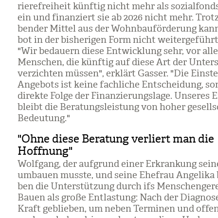
rie­re­frei­heit künf­tig nicht mehr als sozi­al­fonds
ein und finan­ziert sie ab 2026 nicht mehr. Trotz 
ben­der Mit­tel aus der Wohn­bau­för­de­rung ka
bot in der bis­he­ri­gen Form nicht wei­ter­ge­führ
"Wir bedau­ern diese Ent­wick­lung sehr, vor all
Men­schen, die künf­tig auf diese Art der Unter­
ver­zich­ten müs­sen", erklärt Gas­ser. "Die Ein­st
Ange­bots ist keine fach­li­che Ent­schei­dung, so
direkte Folge der Finan­zie­rungs­lage. Unse­res 
bleibt die Bera­tungs­leis­tung von hoher gesell­sc
Bedeu­tung."
"Ohne diese Beratung verliert man die
Hoffnung"
Wolf­gang, der auf­grund einer Erkran­kung sei
umbauen musste, und seine Ehe­frau Ange­lika 
ben die Unter­stüt­zung durch ifs Men­schen­ge­r
Bauen als große Ent­las­tung: Nach der Dia­gno
Kraft geblie­ben, um neben Ter­mi­nen und offe­