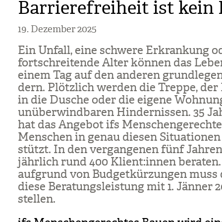
Barrierefreiheit ist kein
19. Dezember 2025
Ein Unfall, eine schwere Erkran­kung o
fort­schrei­tende Alter kön­nen das Leb
einem Tag auf den ande­ren grund­le­gen
dern. Plötz­lich wer­den die Treppe, der 
in die Dusche oder die eigene Woh­nun
unüber­wind­ba­ren Hin­der­nis­sen. 35 Ja
hat das Ange­bot ifs Men­schen­ge­rech­
Men­schen in genau die­sen Situa­tio­nen
stützt. In den ver­gan­ge­nen fünf Jah­re
jähr­lich rund 400 Kli­ent:innen bera­ten
auf­grund von Bud­get­kür­zun­gen muss 
diese Bera­tungs­leis­tung mit 1. Jän­ner 
stel­len.