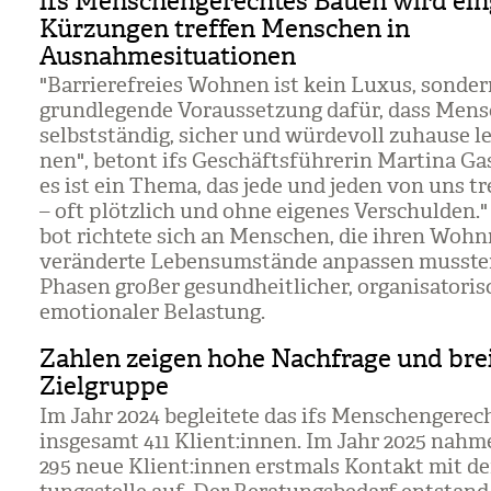
ifs Menschengerechtes Bauen wird eing
Kürzungen treffen Menschen in
Ausnahmesituationen
"Bar­rie­re­freies Woh­nen ist kein Luxus, son­de
grund­le­gende Vor­aus­set­zung dafür, dass Men­
selbst­stän­dig, sicher und wür­de­voll zuhause 
nen", betont ifs Geschäfts­füh­re­rin Mar­tina Ga
es ist ein Thema, das jede und jeden von uns tr
– oft plötz­lich und ohne eige­nes Ver­schul­den.
bot rich­tete sich an Men­schen, die ihren Wohn
ver­än­derte Lebens­um­stände anpas­sen muss­ten
Pha­sen gro­ßer gesund­heit­li­cher, orga­ni­sa­to­ri
emo­tio­na­ler Belas­tung.
Zahlen zeigen hohe Nachfrage und bre
Zielgruppe
Im Jahr 2024 beglei­tete das ifs Men­schen­ge­re
ins­ge­samt 411 Kli­ent:innen. Im Jahr 2025 nah­m
295 neue Kli­ent:innen erst­mals Kon­takt mit de