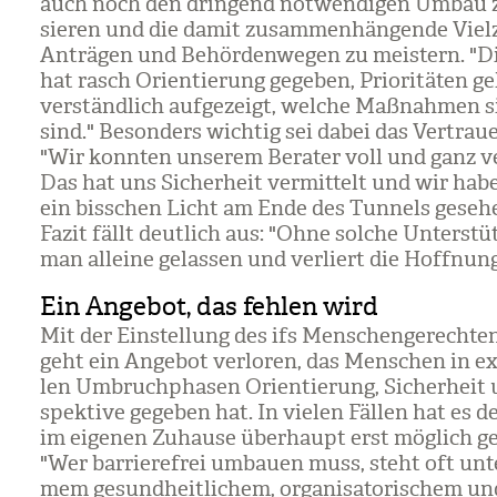
auch noch den drin­gend not­wen­di­gen Umbau z
sie­ren und die damit zusam­men­hän­gende Viel­
Anträ­gen und Behör­den­we­gen zu meis­tern. "D
hat rasch Ori­en­tie­rung gege­ben, Prio­ri­tä­ten 
ver­ständ­lich auf­ge­zeigt, wel­che Maß­nah­men s
sind." Beson­ders wich­tig sei dabei das Ver­trau
"Wir konn­ten unse­rem Bera­ter voll und ganz v
Das hat uns Sicher­heit ver­mit­telt und wir hab
ein biss­chen Licht am Ende des Tun­nels gese­he
Fazit fällt deut­lich aus: "Ohne sol­che Unter­st
man alleine gelas­sen und ver­liert die Hoff­nung
Ein Angebot, das fehlen wird
Mit der Ein­stel­lung des ifs Men­schen­ge­rech­te
geht ein Ange­bot ver­lo­ren, das Men­schen in exis
len Umbruch­pha­sen Ori­en­tie­rung, Sicher­heit
spek­tive gege­ben hat. In vie­len Fäl­len hat es d
im eige­nen Zuhause über­haupt erst mög­lich g
"Wer bar­rie­re­frei umbauen muss, steht oft unt
mem gesund­heit­li­chem, orga­ni­sa­to­ri­schem und