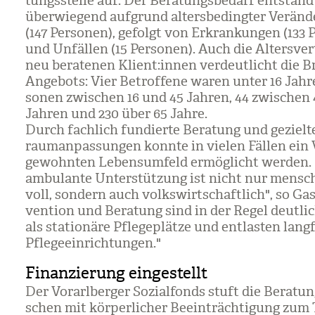
tungs­stelle auf. Der Bera­tungs­be­darf ent­stan
über­wie­gend auf­grund alters­be­ding­ter Ver­än­d
(147 Per­so­nen), gefolgt von Erkran­kun­gen (133 P
und Unfäl­len (15 Per­so­nen). Auch die Alters­ver­
neu bera­te­nen Kli­ent:innen ver­deut­licht die B
Ange­bots: Vier Betrof­fene waren unter 16 Jahre 
so­nen zwi­schen 16 und 45 Jah­ren, 44 zwi­schen
Jah­ren und 230 über 65 Jahre.
Durch fach­lich fun­dierte Bera­tung und geziel
rauman­pas­sun­gen konnte in vie­len Fäl­len ein 
gewohn­ten Lebens­um­feld ermög­licht wer­den.
ambu­lante Unter­stüt­zung ist nicht nur mensch
voll, son­dern auch volks­wirt­schaft­lich", so Gas­
ven­tion und Bera­tung sind in der Regel deut­lic
als sta­tio­näre Pfle­ge­plätze und ent­las­ten lang­
Pfle­ge­ein­rich­tun­gen."
Finanzierung eingestellt
Der Vor­arl­ber­ger Sozi­al­fonds stuft die Bera­t
schen mit kör­per­li­cher Beein­träch­ti­gung zu