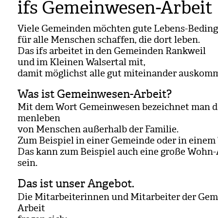
ifs Gemeinwesen-Arbeit
Viele Gemein­den möch­ten gute Lebens-Bedin­
für alle Men­schen schaf­fen, die dort leben.
Das ifs arbei­tet in den Gemein­den Rank­weil
und im Klei­nen Wal­ser­tal mit,
damit mög­lichst alle gut mit­ein­an­der aus­kom­
Was ist Gemeinwesen-Arbeit?
Mit dem Wort Gemein­we­sen bezeich­net man 
men­le­ben
von Men­schen außer­halb der Fami­lie.
Zum Bei­spiel in einer Gemeinde oder in einem 
Das kann zum Bei­spiel auch eine große Wohn
sein.
Das ist unser Angebot.
Die Mit­ar­bei­te­rin­nen und Mit­ar­bei­ter der Ge
Arbeit