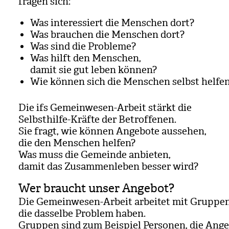
fra­gen sich:
Was inter­es­siert die Men­schen dort?
Was brau­chen die Men­schen dort?
Was sind die Pro­bleme?
Was hilft den Men­schen,
damit sie gut leben kön­nen?
Wie kön­nen sich die Men­schen selbst hel­fe
Die ifs Gemein­we­sen-Arbeit stärkt die
Selbst­hilfe-Kräfte der Betrof­fe­nen.
Sie fragt, wie kön­nen Ange­bote aus­se­hen,
die den Men­schen hel­fen?
Was muss die Gemeinde anbie­ten,
damit das Zusam­men­le­ben bes­ser wird?
Wer braucht unser Angebot?
Die Gemein­we­sen-Arbeit arbei­tet mit Grup­pen
die das­selbe Pro­blem haben.
Grup­pen sind zum Bei­spiel Per­so­nen, die Ange­