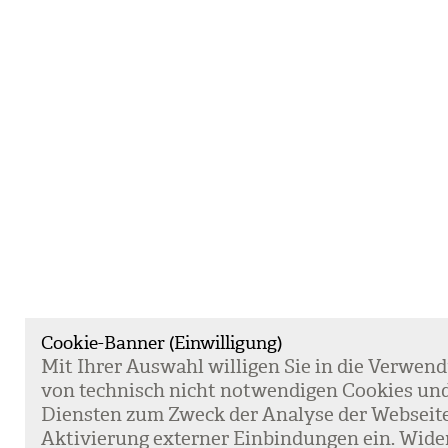
Cookie-Banner (Einwilligung)
Mit Ihrer Aus­wahl wil­li­gen Sie in die Ver­wen­
von tech­nisch nicht not­wen­di­gen Coo­kies un
Diens­ten zum Zweck der Ana­lyse der Web­sei­t
Akti­vie­rung exter­ner Ein­bin­dun­gen ein. Wide