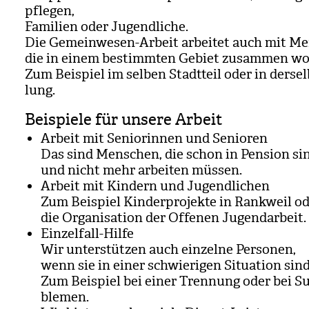
pfle­gen,
Fami­lien oder Jugend­li­che.
Die Gemein­we­sen-Arbeit arbei­tet auch mit Me
die in einem bestimm­ten Gebiet zusam­men wo
Zum Bei­spiel im sel­ben Stadt­teil oder in der­sel
lung.
Beispiele für unsere Arbeit
Arbeit mit Senio­rin­nen und Senio­ren
Das sind Men­schen, die schon in Pen­sion si
und nicht mehr arbei­ten müs­sen.
Arbeit mit Kin­dern und Jugend­li­chen
Zum Bei­spiel Kin­der­pro­jekte in Rank­weil o
die Orga­ni­sa­tion der Offe­nen Jugend­ar­beit.
Ein­zel­fall-Hilfe
Wir unter­stüt­zen auch ein­zelne Per­so­nen,
wenn sie in einer schwie­ri­gen Situa­tion sind
Zum Bei­spiel bei einer Tren­nung oder bei S
ble­men.