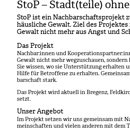
StoP – Stadt(teile) ohn
StoP ist ein Nach­bar­schafts­pro­jekt
häus­li­che Gewalt. Ziel des Pro­jek­tes
Gewalt nicht mehr aus Angst und Sch
Das Projekt
Nach­bar:innen und Koope­ra­ti­ons­part­ner:i
Gewalt nicht mehr weg­zu­schauen, son­dern 
Sie wis­sen, wo sie Unter­stüt­zung erhal­ten
Hilfe für Betrof­fene zu erhal­ten. Gemein­s
bar­schaft stark.
Das Pro­jekt wird aktu­ell in Bre­genz, Feld­
setzt.
Unser Angebot
Im Pro­jekt set­zen wir uns gemein­sam mit Nach
mein­schaf­ten und vie­len ande­ren mit dem 