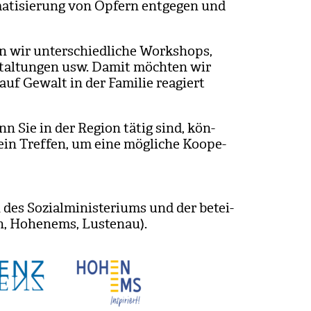
ma­ti­sie­rung von Opfern ent­ge­gen und
en wir unter­schied­li­che Work­shops,
stal­tun­gen usw. Damit möch­ten wir
auf Gewalt in der Fami­lie reagiert
nn Sie in der Region tätig sind, kön­
 ein Tref­fen, um eine mög­li­che Koope­
des Sozi­al­mi­nis­te­ri­ums und der betei­
ch, Hohen­ems, Lus­tenau).