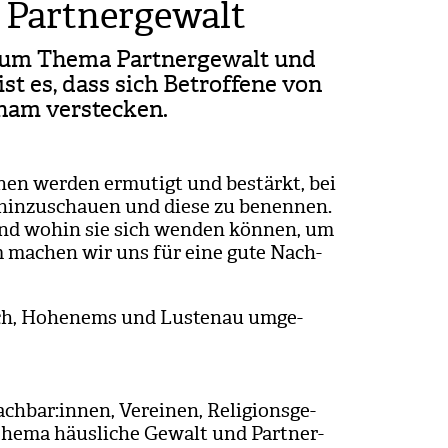
e Partnergewalt
 zum Thema Part­ner­ge­walt und
 ist es, dass sich Betrof­fene von
am ver­ste­cken.
nnen wer­den ermu­tigt und bestärkt, bei
hin­zu­schauen und diese zu benen­nen.
 und wohin sie sich wen­den kön­nen, um
am machen wir uns für eine gute Nach­
kirch, Hohen­ems und Lus­tenau umge­
­bar:innen, Ver­ei­nen, Reli­gi­ons­ge­
Thema häus­li­che Gewalt und Part­ner­