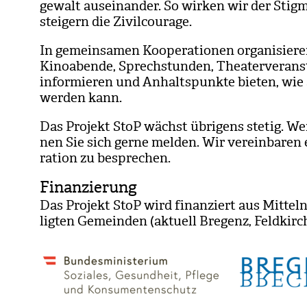
ge­walt aus­ein­an­der. So wir­ken wir der Stig­
stei­gern die Zivil­cou­rage.
In gemein­sa­men Koope­ra­tio­nen orga­ni­sie­r
Kino­abende, Sprech­stun­den, Thea­ter­ver­an­
infor­mie­ren und Anhalts­punkte bie­ten, wie 
wer­den kann.
Das Pro­jekt StoP wächst übri­gens ste­tig. We
nen Sie sich gerne mel­den. Wir ver­ein­ba­ren
ra­tion zu bespre­chen.
Finanzierung
Das Pro­jekt StoP wird finan­ziert aus Mit­teln 
lig­ten Gemein­den (aktu­ell Bre­genz, Feld­kir