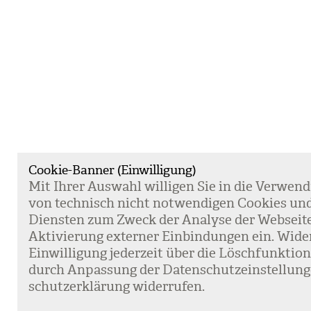
Cookie-Banner (Einwilligung)
Mit Ihrer Aus­wahl wil­li­gen Sie in die Ver­wen­
von tech­nisch nicht not­wen­di­gen Coo­kies un
Diens­ten zum Zweck der Ana­lyse der Web­sei­t
Akti­vie­rung exter­ner Ein­bin­dun­gen ein. Wide
Ein­wil­li­gung jeder­zeit über die Lösch­funk­ti
durch Anpas­sung der Daten­schutz­ein­stel­lun­
schutz­er­klä­rung wider­ru­fen.