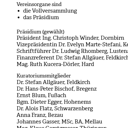
Vereinsorgane sind
die Voll­ver­samm­lung
das Prä­si­dium
Präsidium (gewählt)
Prä­si­dent Ing. Chris­toph Win­der, Dorn­birn
Vize­prä­si­den­tin Dr. Eve­lyn Marte-Ste­fani, K
Schrift­füh­rer Dr. Lud­wig Rhom­berg, Lus­te
Finanz­re­fe­rent Dr. Ste­fan All­gäuer, Feld­kirc
Mag. Ruth Kucera-Dör­ler, Hard
Kuratoriumsmitglieder
Dr. Ste­fan All­gäuer, Feld­kirch
Dr. Hans-Peter Bischof, Bre­genz
Ernst Blum, Fußach
Bgm. Die­ter Egger, Hohen­ems
Dr. Alois Flatz, Schwar­zen­berg
Anna Franz, Bezau
Johan­nes Gas­ser, MSc, BA, Mel­lau