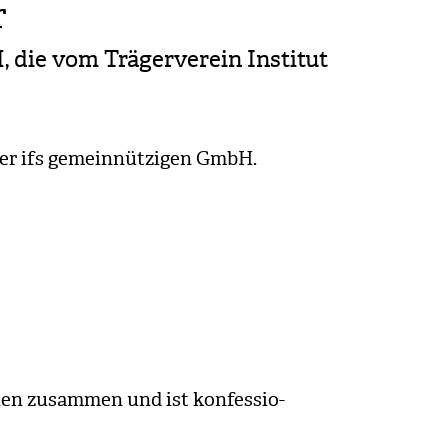
r
die vom Trä­ger­ver­ein Insti­tut
der ifs gemein­nüt­zi­gen GmbH.
­nen zusam­men und ist kon­fes­sio­