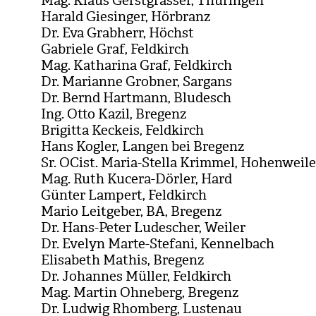
Mag. Klaus Gerst­gras­ser, Thü­rin­gen
Harald Gie­sin­ger, Hör­branz
Dr. Eva Grab­herr, Höchst
Gabriele Graf, Feld­kirch
Mag. Katha­rina Graf, Feld­kirch
Dr. Mari­anne Grob­ner, Sar­gans
Dr. Bernd Hart­mann, Blu­desch
Ing. Otto Kazil, Bre­genz
Bri­gitta Keck­eis, Feld­kirch
Hans Kog­ler, Lan­gen bei Bre­genz
Sr. OCist. Maria-Stella Krim­mel, Hohen­wei­le
Mag. Ruth Kucera-Dör­ler, Hard
Gün­ter Lam­pert, Feld­kirch
Mario Leit­ge­ber, BA, Bre­genz
Dr. Hans-Peter Lude­scher, Wei­ler
Dr. Eve­lyn Marte-Ste­fani, Ken­nel­bach
Eli­sa­beth Mathis, Bre­genz
Dr. Johan­nes Mül­ler, Feld­kirch
Mag. Mar­tin Ohne­berg, Bre­genz
Dr. Lud­wig Rhom­berg, Lus­tenau