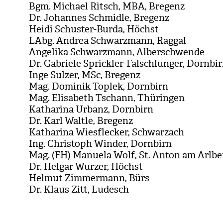
Bgm. Michael Ritsch, MBA, Bre­genz
Dr. Johan­nes Schmidle, Bre­genz
Heidi Schus­ter-Burda, Höchst
LAbg. Andrea Schwarz­mann, Rag­gal
Ange­lika Schwarz­mann, Alber­schwende
Dr. Gabriele Sprick­ler-Fal­schlun­ger, Dorn­bi
Inge Sul­zer, MSc, Bre­genz
Mag. Domi­nik Top­lek, Dorn­birn
Mag. Eli­sa­beth Tschann, Thü­rin­gen
Katha­rina Urbanz, Dorn­birn
Dr. Karl Waltle, Bre­genz
Katha­rina Wies­fle­cker, Schwar­zach
Ing. Chris­toph Win­der, Dorn­birn
Mag. (FH) Manuela Wolf, St. Anton am Arl­be
Dr. Hel­gar Wur­zer, Höchst
Hel­mut Zim­mer­mann, Bürs
Dr. Klaus Zitt, Ludesch