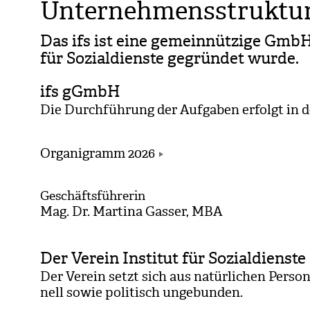
Unternehmensstruktu
Das ifs ist eine gemein­nüt­zige GmbH, 
für Sozi­al­dienste gegrün­det wurde.
ifs gGmbH
Die Durch­füh­rung der Auf­ga­ben erfolgt in 
Organigramm 2026
Geschäftsführerin
Mag. Dr. Mar­tina Gas­ser, MBA
Der Verein Institut für Sozialdienste
Der Ver­ein setzt sich aus natür­li­chen Per­so
nell sowie poli­tisch unge­bun­den.