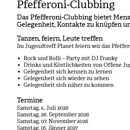
Pfefferoni-Clubbing
Das Pfef­fe­roni-Club­bing bie­tet Men­
Gele­gen­heit, Kon­takte zu knüp­fen u
Tanzen, feiern, Leute treffen
Im Jugend­treff Pla­net fei­ern wir das Pfef­fe­
Rock und Rolli – Party mit DJ Franky
Drinks und Köst­lich­kei­ten von Offene Ju
Gele­gen­heit sich ken­nen zu ler­nen
Gele­gen­heit sich wie­der zu sehen
Gele­gen­heit sich näher zu kom­men
Termine
Sams­tag, 4. Juli 2026
Sams­tag, 26. Sep­tem­ber 2026
Sams­tag, 07. Novem­ber 2026
Sams­tag, 16. Jän­ner 2027