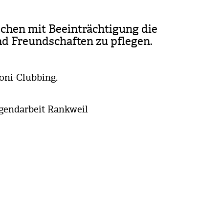
schen mit Beein­träch­ti­gung die
nd Freund­schaf­ten zu pfle­gen.
roni-Club­bing.
gend­ar­beit Rank­weil