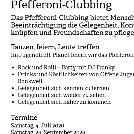
Pfefferoni-Clubbing
Das Pfef­fe­roni-Club­bing bie­tet Men­s
Beein­träch­ti­gung die Gele­gen­heit, Kon
knüp­fen und Freund­schaf­ten zu pfle­ge
Tanzen, feiern, Leute treffen
Im Jugend­treff Pla­net fei­ern wir das Pfef­fe­ron
Rock und Rolli – Party mit DJ Franky
Drinks und Köst­lich­kei­ten von Offene Jugen
Rank­weil
Gele­gen­heit sich ken­nen zu ler­nen
Gele­gen­heit sich wie­der zu sehen
Gele­gen­heit sich näher zu kom­men
Termine
Sams­tag, 4. Juli 2026
Sams­tag, 26. Sep­tem­ber 2026