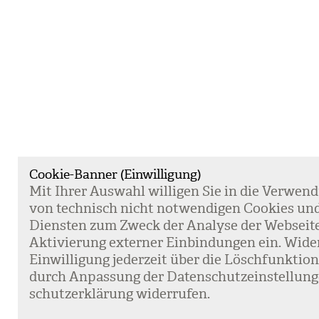
Cookie-Banner (Einwilligung)
Mit Ihrer Aus­wahl wil­li­gen Sie in die Ver­wen­
von tech­nisch nicht not­wen­di­gen Coo­kies un
Diens­ten zum Zweck der Ana­lyse der Web­sei­t
Akti­vie­rung exter­ner Ein­bin­dun­gen ein. Wide
Ein­wil­li­gung jeder­zeit über die Lösch­funk­ti
durch Anpas­sung der Daten­schutz­ein­stel­lun­
schutz­er­klä­rung wider­ru­fen.