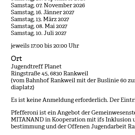
Sams­tag, 07. Novem­ber 2026
Sams­tag, 16. Jän­ner 2027
Sams­tag, 13. März 2027
Sams­tag, 08. Mai 2027
Sams­tag, 10. Juli 2027
jeweils 17:00 bis 20:00 Uhr
Ort
Jugend­treff Pla­net
Ring­straße 45, 6830 Rank­weil
(vom Bahn­hof Rank­weil mit der Bus­li­nie 60 z
di­a­platz)
Es ist keine Anmel­dung erfor­der­lich. Der Ein­trit
Pfef­fe­roni ist ein Ange­bot der Gemein­we­sen­st
MITANAND in Koope­ra­tion mit ifs Inklu­sion 
be­stim­mung und der Offe­nen Jugend­ar­beit Ra