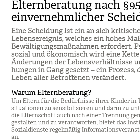
Elternberatung nach §95
einvernehmlicher Schei
Eine Schei­dung ist ein an sich kri­ti­sch
Lebens­er­eig­nis, wel­ches ein hohes Ma
Bewäl­ti­gungs­maß­nah­men erfor­dert. P
sozial und öko­no­misch wird eine Kett
Ände­run­gen der Lebens­ver­hält­nisse u
hun­gen in Gang gesetzt – ein Pro­zess, 
Leben aller Betrof­fe­nen ver­än­dert.
Warum Elternberatung?
Um Eltern für die Bedürf­nisse ihrer Kin­der in
si­tua­tio­nen zu sen­si­bi­li­sie­ren und darin zu unt
die Eltern­schaft auch nach einer Tren­nung ge
gestal­ten und zu ver­ant­wor­ten, bie­tet das Insti
Sozi­al­dienste regel­mä­ßig Infor­ma­ti­ons­ver­an­s
an.