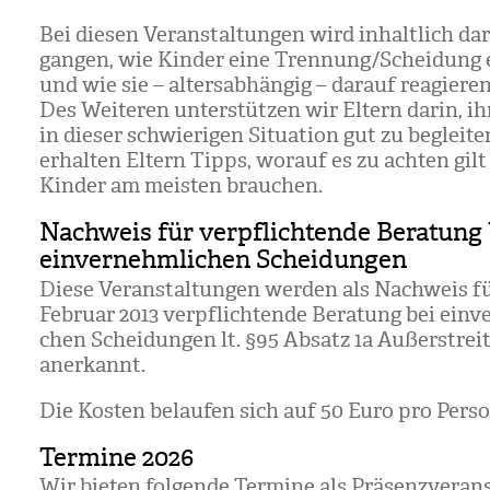
Bei die­sen Ver­an­stal­tun­gen wird inhalt­lich dar
gan­gen, wie Kin­der eine Tren­nung/​Schei­dung 
und wie sie – alters­ab­hän­gig – dar­auf reagie­re
Des Wei­te­ren unter­stüt­zen wir Eltern darin, ih
in die­ser schwie­ri­gen Situa­tion gut zu beglei­
erhal­ten Eltern Tipps, wor­auf es zu ach­ten gil
Kin­der am meis­ten brau­chen.
Nachweis für verpflichtende Beratung 
einvernehmlichen Scheidungen
Diese Ver­an­stal­tun­gen wer­den als Nach­weis fü
Februar 2013 ver­pflich­tende Bera­tung bei ein­ve
chen Schei­dun­gen lt. §95 Absatz 1a Außer­streit­
aner­kannt.
Die Kos­ten belau­fen sich auf 50 Euro pro Per­so
Termine 2026
Wir bie­ten fol­gende Ter­mine als Prä­senz­ver­an­