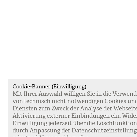
Cookie-Banner (Einwilligung)
Mit Ihrer Aus­wahl wil­li­gen Sie in die Ver­wen­
von tech­nisch nicht not­wen­di­gen Coo­kies un
Diens­ten zum Zweck der Ana­lyse der Web­sei­t
Akti­vie­rung exter­ner Ein­bin­dun­gen ein. Wide
Ein­wil­li­gung jeder­zeit über die Lösch­funk­ti
durch Anpas­sung der Daten­schutz­ein­stel­lun­