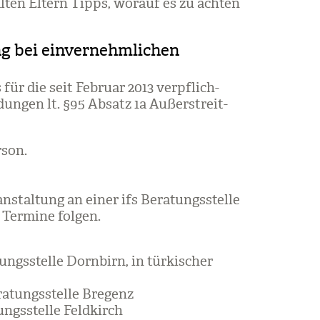
l­ten Eltern Tipps, wor­auf es zu ach­ten
ng bei einvernehmlichen
 für die seit Februar 2013 ver­pflich­
dun­gen lt. §95 Absatz 1a Außer­streit­
­son.
an­stal­tung an einer ifs Bera­tungs­stelle
Ter­mine fol­gen.
tungs­stelle Dorn­birn, in tür­ki­scher
ra­tungs­stelle Bre­genz
tungs­stelle Feld­kirch