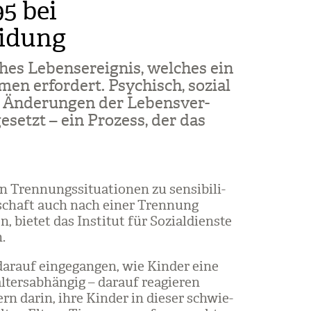
5 bei
eidung
ches Lebens­er­eig­nis, wel­ches ein
en erfor­dert. Psy­chisch, sozial
 Ände­run­gen der Lebens­ver­
esetzt – ein Pro­zess, der das
ren­nungs­si­tua­tio­nen zu sen­si­bi­li­
n­schaft auch nach einer Tren­nung
 bie­tet das Insti­tut für Sozi­al­dienste
n.
dar­auf ein­ge­gan­gen, wie Kin­der eine
ters­ab­hän­gig – dar­auf reagie­ren
ern darin, ihre Kin­der in die­ser schwie­