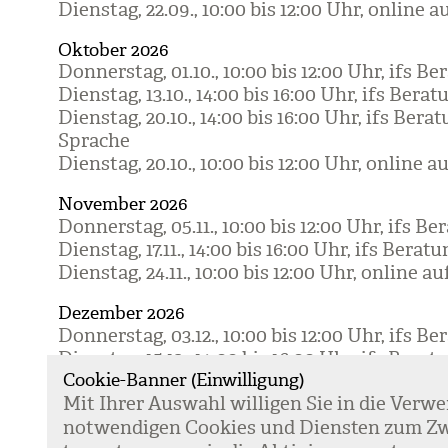
Diens­tag, 22.09., 10:00 bis 12:00 Uhr, online 
Oktober 2026
Don­ners­tag, 01.10., 10:00 bis 12:00 Uhr, ifs Be
Diens­tag, 13.10., 14:00 bis 16:00 Uhr, ifs Bera­t
Diens­tag, 20.10., 14:00 bis 16:00 Uhr, ifs Bera­t
Spra­che
Diens­tag, 20.10., 10:00 bis 12:00 Uhr, online 
November 2026
Don­ners­tag, 05.11., 10:00 bis 12:00 Uhr, ifs Be
Diens­tag, 17.11., 14:00 bis 16:00 Uhr, ifs Bera­tu
Diens­tag, 24.11., 10:00 bis 12:00 Uhr, online 
Dezember 2026
Don­ners­tag, 03.12., 10:00 bis 12:00 Uhr, ifs Be
Diens­tag, 15.12., 14:00 bis 16:00 Uhr, ifs Bera­t
Cookie-Banner (Einwilligung)
Spra­che
Mit Ihrer Aus­wahl wil­li­gen Sie in die Ver­w
Diens­tag, 15.12., 14:00 bis 16:00 Uhr, ifs Bera­t
not­wen­di­gen Coo­kies und Diens­ten zum Zw
Diens­tag, 22.12., 10:00 bis 12:00 Uhr, online 