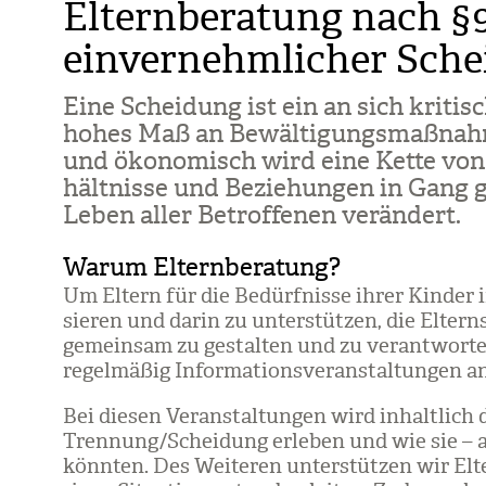
Elternberatung nach §9
einvernehmlicher Sch
Eine Schei­dung ist ein an sich kri­ti­s
hohes Maß an Bewäl­ti­gungs­maß­nah­m
und öko­no­misch wird eine Kette von
hält­nisse und Bezie­hun­gen in Gang g
Leben aller Betrof­fe­nen ver­än­dert.
Warum Elternberatung?
Um Eltern für die Bedürf­nisse ihrer Kin­der in T
sie­ren und darin zu unter­stüt­zen, die Elter
gemein­sam zu gestal­ten und zu ver­ant­wor­ten,
regel­mä­ßig Infor­ma­ti­ons­ver­an­stal­tun­gen a
Bei die­sen Ver­an­stal­tun­gen wird inhalt­lich 
Tren­nung/​Schei­dung erle­ben und wie sie – al
könn­ten. Des Wei­te­ren unter­stüt­zen wir Elt