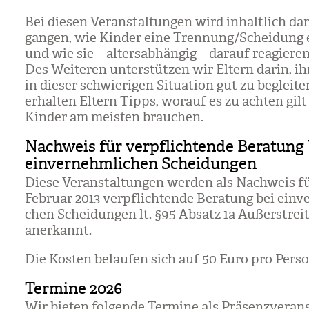
Bei die­sen Ver­an­stal­tun­gen wird inhalt­lich dar
gan­gen, wie Kin­der eine Tren­nung/​Schei­dung 
und wie sie – alters­ab­hän­gig – dar­auf reagie­re
Des Wei­te­ren unter­stüt­zen wir Eltern darin, ih
in die­ser schwie­ri­gen Situa­tion gut zu beglei­
erhal­ten Eltern Tipps, wor­auf es zu ach­ten gil
Kin­der am meis­ten brau­chen.
Nachweis für verpflichtende Beratung 
einvernehmlichen Scheidungen
Diese Ver­an­stal­tun­gen wer­den als Nach­weis fü
Februar 2013 ver­pflich­tende Bera­tung bei ein­ve
chen Schei­dun­gen lt. §95 Absatz 1a Außer­streit­
aner­kannt.
Die Kos­ten belau­fen sich auf 50 Euro pro Per­so
Termine 2026
Wir bie­ten fol­gende Ter­mine als Prä­senz­ver­an­