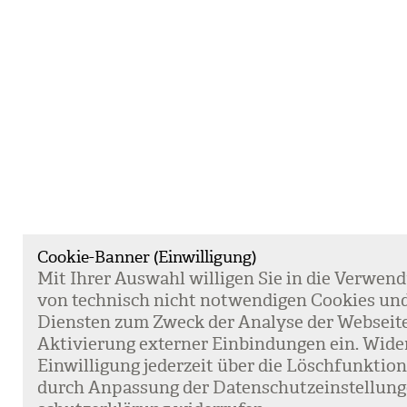
Cookie-Banner (Einwilligung)
Mit Ihrer Aus­wahl wil­li­gen Sie in die Ver­wen­
von tech­nisch nicht not­wen­di­gen Coo­kies un
Diens­ten zum Zweck der Ana­lyse der Web­sei­t
Akti­vie­rung exter­ner Ein­bin­dun­gen ein. Wide
Ein­wil­li­gung jeder­zeit über die Lösch­funk­ti
durch Anpas­sung der Daten­schutz­ein­stel­lun­