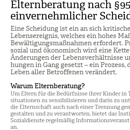
Elternberatung nach §95
einvernehmlicher Schei
Eine Schei­dung ist ein an sich kri­ti­sch
Lebens­er­eig­nis, wel­ches ein hohes Ma
Bewäl­ti­gungs­maß­nah­men erfor­dert. P
sozial und öko­no­misch wird eine Kett
Ände­run­gen der Lebens­ver­hält­nisse u
hun­gen in Gang gesetzt – ein Pro­zess, 
Leben aller Betrof­fe­nen ver­än­dert.
Warum Elternberatung?
Um Eltern für die Bedürf­nisse ihrer Kin­der in
si­tua­tio­nen zu sen­si­bi­li­sie­ren und darin zu unt
die Eltern­schaft auch nach einer Tren­nung ge
gestal­ten und zu ver­ant­wor­ten, bie­tet das Insti
Sozi­al­dienste regel­mä­ßig Infor­ma­ti­ons­ver­an­s
an.