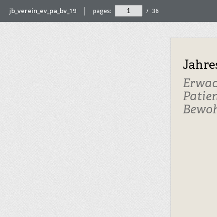
jb_verein_ev_pa_bv_19
pages:
/
36