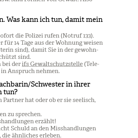
n. Was kann ich tun, damit mein
ort die Poli­zei rufen (Not­ruf 133).
der für 14 Tage aus der Woh­nung wei­sen
te­rin sind), damit Sie in der gewohn­
chützt sind.
n bei der
ifs Gewaltschutzstelle
(Tele­
ng in Anspruch neh­men.
achbarin/Schwester in ihrer
h tun?
 Part­ner hat oder ob er sie see­lisch,
gen zu spre­chen.
­hand­lun­gen erzählt!
nicht Schuld an den Miss­hand­lun­gen
die ähn­li­ches erle­ben.