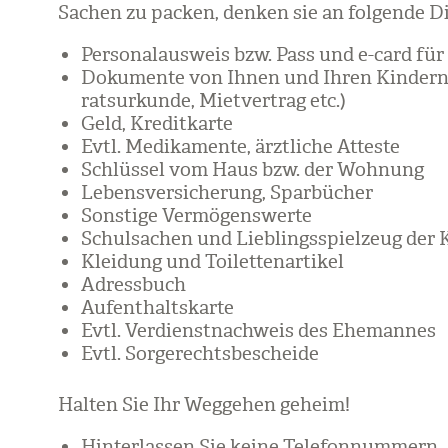
Sachen zu packen, den­ken sie an fol­gende D
Per­so­nal­aus­weis bzw. Pass und e-card für
Doku­mente von Ihnen und Ihren Kin­dern (M
rats­ur­kunde, Miet­ver­trag etc.)
Geld, Kre­dit­karte
Evtl. Medi­ka­mente, ärzt­li­che Atteste
Schlüs­sel vom Haus bzw. der Woh­nung
Lebens­ver­si­che­rung, Spar­bü­cher
Sons­tige Ver­mö­gens­werte
Schul­sa­chen und Lieb­lings­spiel­zeug der 
Klei­dung und Toi­let­ten­ar­ti­kel
Adress­buch
Auf­ent­halts­karte
Evtl. Ver­dienst­nach­weis des Ehe­man­nes
Evtl. Sor­ge­rechts­be­scheide
Hal­ten Sie Ihr Weg­ge­hen geheim!
Hin­ter­las­sen Sie keine Tele­fon­num­mern.