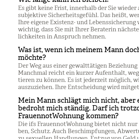
Es gibt keine Frist, inner­halb der Sie wie­der 
sub­jek­tive Sicher­heits­ge­fühl. Das heißt, we
Ihre eigene Exis­tenz- und Lebens­si­che­rung 
wich­tig, dass Sie mit Ihrer Bera­te­rin näch
lich­kei­ten in Anspruch neh­men.
Was ist, wenn ich meinem Mann doc
möchte?
Der Weg aus einer gewalt­tä­ti­gen Bezie­hung 
Manch­mal reicht ein kur­zer Auf­ent­halt, weg
tie­ren zu kön­nen. Es ist jeder­zeit mög­lich, 
aus­zu­zie­hen. Ihre Ent­schei­dung wird mit­ge­t
Mein Mann schlägt mich nicht, aber e
bedroht mich ständig. Darf ich trotzd
FrauennotWohnung kommen?
Die ifs Frau­en­not­Woh­nung bie­tet nicht nur 
ben, Schutz. Auch Beschimp­fun­gen, Abwer­tun
zu sexu­el­len Hand­lun­gen, Ent­zug von Geld