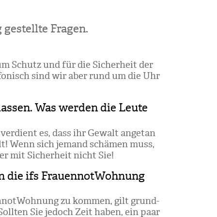
 gestellte Fra­gen.
m Schutz und für die Sicher­heit der
­fo­nisch sind wir aber rund um die Uhr
lassen. Was werden die Leute
ver­dient es, dass ihr Gewalt ange­tan
walt! Wenn sich jemand schä­men muss,
er mit Sicher­heit nicht Sie!
in die ifs FrauennotWohnung
en­not­Woh­nung zu kom­men, gilt grund­
 Soll­ten Sie jedoch Zeit haben, ein paar