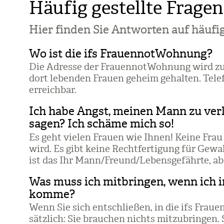
Häufig gestellte Fragen
Hier fin­den Sie Ant­wor­ten auf häu­fig
Wo ist die ifs FrauennotWohnung?
Die Adresse der Frau­en­not­Woh­nung wird zu
dort leben­den Frauen geheim gehal­ten. Tele
erreich­bar.
Ich habe Angst, meinen Mann zu ver
sagen? Ich schäme mich so!
Es geht vie­len Frauen wie Ihnen! Keine Frau 
wird. Es gibt keine Recht­fer­ti­gung für Ge
ist das Ihr Mann/​Freund/​Lebens­ge­fährte, ab
Was muss ich mitbringen, wenn ich 
komme?
Wenn Sie sich ent­schlie­ßen, in die ifs Frau­
sätz­lich: Sie brau­chen nichts mit­zu­brin­gen.