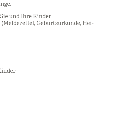
inge:
 Sie und Ihre Kin­der
el­de­zet­tel, Geburts­ur­kunde, Hei­
Kin­der