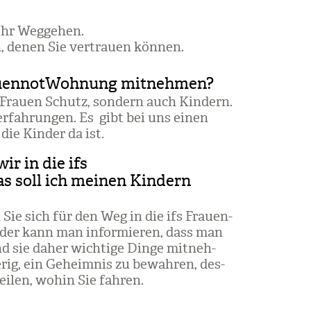
Ihr Weg­ge­hen.
n, denen Sie ver­trauen kön­nen.
FrauennotWohnung mitnehmen?
r Frauen Schutz, son­dern auch Kin­dern.
r­fah­run­gen. Es gibt bei uns einen
 die Kin­der da ist.
ir in die ifs
 soll ich meinen Kindern
 Sie sich für den Weg in die ifs Frau­en­
­der kann man infor­mie­ren, dass man
d sie daher wich­tige Dinge mit­neh­
e­rig, ein Geheim­nis zu bewah­ren, des­
i­len, wohin Sie fah­ren.