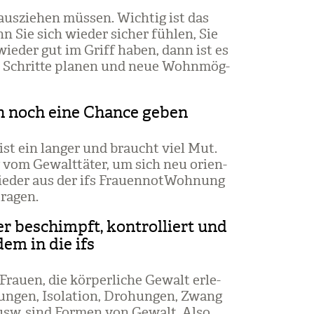
aus­zie­hen müs­sen. Wich­tig ist das
nn Sie sich wie­der sicher füh­len, Sie
wie­der gut im Griff haben, dann ist es
ste Schritte pla­nen und neue Wohn­mög­
h noch eine Chance geben
ist ein lan­ger und braucht viel Mut.
 vom Gewalt­tä­ter, um sich neu ori­en­
wie­der aus der ifs Frau­en­not­Woh­nung
ra­gen.
r beschimpft, kontrolliert und
em in die ifs
Frauen, die kör­per­li­che Gewalt erle­
­gen, Iso­la­tion, Dro­hun­gen, Zwang
 usw. sind For­men von Gewalt. Also