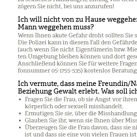
zögern Sie nicht, bei uns anzu­ru­fen!
Ich will nicht von zu Hause weggehe
Mann weggehen muss?
Wenn Ihnen akute Gefahr droht soll­ten Sie sof
Die Poli­zei kann in die­sem Fall den Gefähr­
(auch wenn Sie nicht Eigen­tü­me­rin bzw. Mie­
ten Umge­bung blei­ben kön­nen und dort ges
Anschlie­ßend kön­nen Sie für wei­tere Fra­ge
fon­num­mer 05-1755-535) kos­ten­los Bera­tu
Ich vermute, dass meine Freundin/N
Beziehung Gewalt erlebt. Was soll ic
Fra­gen Sie die Frau, ob sie Angst vor ihrem
kör­per­lich oder sexu­ell miss­han­delt.
Ermu­ti­gen Sie sie, über die Miss­hand­lun­
Glau­ben Sie ihr, wenn sie Ihnen über Miss
Über­zeu­gen Sie die Frau davon, dass sie 
ist und dass sie eine von vie­len Frauen ist, 