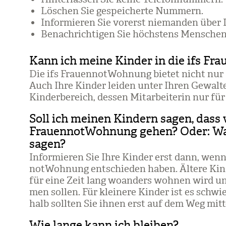
Löschen Sie gespei­cherte Num­mern.
Infor­mie­ren Sie vor­erst nie­man­den über 
Benach­rich­ti­gen Sie höchs­tens Men­sche
Kann ich meine Kinder in die ifs 
Die ifs Frau­en­not­Woh­nung bie­tet nicht nu
Auch Ihre Kin­der lei­den unter Ihren Gewalt­e
Kin­der­be­reich, des­sen Mit­ar­bei­te­rin nur für
Soll ich meinen Kindern sagen, dass w
FrauennotWohnung gehen? Oder: Was
sagen?
Infor­mie­ren Sie Ihre Kin­der erst dann, wenn
not­Woh­nung ent­schie­den haben. Ältere Kin
für eine Zeit lang woan­ders woh­nen wird un
men sol­len. Für klei­nere Kin­der ist es schwi
halb soll­ten Sie ihnen erst auf dem Weg mit­te
Wie lange kann ich bleiben?