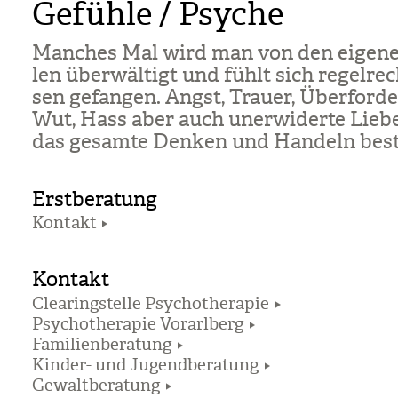
Gefühle / Psyche
Man­ches Mal wird man von den eige­n
len über­wäl­tigt und fühlt sich regel­rec
sen gefan­gen. Angst, Trauer, Über­for­de
Wut, Hass aber auch uner­wi­derte Lieb
das gesamte Den­ken und Han­deln bes
Erstberatung
Kontakt
Kontakt
Clearingstelle Psychotherapie
Psychotherapie Vorarlberg
Familienberatung
Kinder- und Jugendberatung
Gewaltberatung