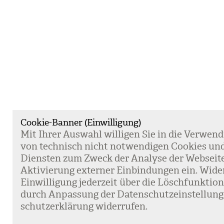
Cookie-Banner (Einwilligung)
Mit Ihrer Aus­wahl wil­li­gen Sie in die Ver­wen­
von tech­nisch nicht not­wen­di­gen Coo­kies un
Diens­ten zum Zweck der Ana­lyse der Web­sei­t
Akti­vie­rung exter­ner Ein­bin­dun­gen ein. Wide
Ein­wil­li­gung jeder­zeit über die Lösch­funk­ti
durch Anpas­sung der Daten­schutz­ein­stel­lun­
schutz­er­klä­rung wider­ru­fen.