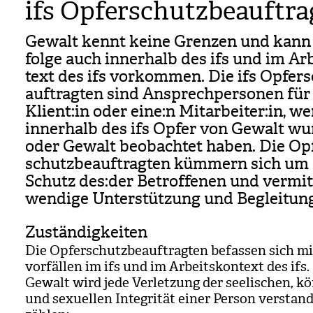
ifs Opferschutzbeauftra
Gewalt kennt keine Gren­zen und kann
folge auch inner­halb des ifs und im Arb
text des ifs vor­kom­men. Die ifs Opfer­s
auf­trag­ten sind Ansprech­per­so­nen für
Kli­ent:in oder eine:n Mit­ar­bei­ter:in, w
inner­halb des ifs Opfer von Gewalt wu
oder Gewalt beob­ach­tet haben. Die Op
schutz­be­auf­trag­ten küm­mern sich um
Schutz des:der Betrof­fe­nen und ver­mit­
wen­dige Unter­stüt­zung und Beglei­tun
Zuständigkeiten
Die Opfer­schutz­be­auf­trag­ten befas­sen sich m
vor­fäl­len im ifs und im Arbeits­kon­text des ifs
Gewalt wird jede Ver­let­zung der see­li­schen, kör
und sexu­el­len Inte­gri­tät einer Per­son ver­stan