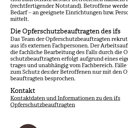
(recht­fer­ti­gen­der Not­stand). Betrof­fene wer­d
Bedarf – an geeig­nete Ein­rich­tun­gen bzw. Per­s
mit­telt.
Die Opferschutzbeauftragten des ifs
Das Team der Opfer­schutz­be­auf­trag­ten rekru­t
aus ifs exter­nen Fach­per­so­nen. Der Arbeits­au
die fach­li­che Bear­bei­tung des Falls durch die 
schutz­be­auf­trag­ten erfolgt auf­grund eines eig
tra­ges und unab­hän­gig vom Fach­be­reich. Fälle
zum Schutz des:der Betrof­fe­nen nur mit den O
be­auf­trag­ten bespro­chen.
Kontakt
Kontaktdaten und Informationen zu den ifs
Opferschutzbeauftragten