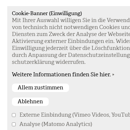
Cookie-Banner (Einwilligung)
Mit Ihrer Aus­wahl wil­li­gen Sie in die Ver­wen­
von tech­nisch nicht not­wen­di­gen Coo­kies un
Diens­ten zum Zweck der Ana­lyse der Web­sei­t
Akti­vie­rung exter­ner Ein­bin­dun­gen ein. Wide
Ein­wil­li­gung jeder­zeit über die Lösch­funk­ti
durch Anpas­sung der Daten­schutz­ein­stel­lun­
schutz­er­klä­rung wider­ru­fen.
Weitere Informationen finden Sie hier.
Externe Einbindung (Vimeo Videos, YouTub
Analyse (Matomo Analytics)