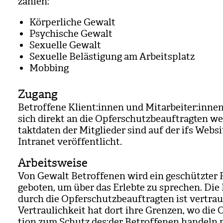
zäh­len:
Kör­per­li­che Gewalt
Psy­chi­sche Gewalt
Sexu­elle Gewalt
Sexu­elle Beläs­ti­gung am Arbeits­platz
Mob­bing
Zugang
Betrof­fene Kli­ent:innen und Mit­ar­bei­ter:inne
sich direkt an die Opfer­schutz­be­auf­trag­ten w
takt­da­ten der Mit­glie­der sind auf der ifs Web­
Intra­net ver­öf­fent­licht.
Arbeitsweise
Von Gewalt Betrof­fe­nen wird ein geschütz­ter
gebo­ten, um über das Erlebte zu spre­chen. Die
durch die Opfer­schutz­be­auf­trag­ten ist ver­trau
Ver­trau­lich­keit hat dort ihre Gren­zen, wo die O
tion zum Schutz des:der Betrof­fe­nen han­deln