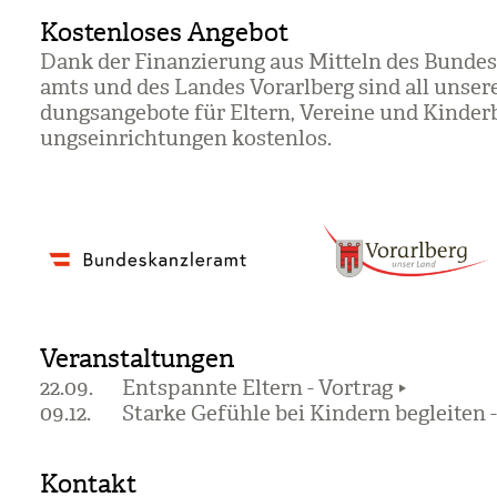
Kostenloses Angebot
Dank der Finan­zie­rung aus Mit­teln des Bun­des­
amts und des Lan­des Vor­arl­berg sind all unsere
dungs­an­ge­bote für Eltern, Ver­eine und Kin­der­
ungs­ein­rich­tun­gen kos­ten­los.
Veranstaltungen
22.09.
Entspannte Eltern - Vortrag
09.12.
Starke Gefühle bei Kindern begleiten -
Kontakt