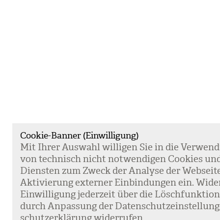
Cookie-Banner (Einwilligung)
Mit Ihrer Aus­wahl wil­li­gen Sie in die Ver­wen­
von tech­nisch nicht not­wen­di­gen Coo­kies un
Diens­ten zum Zweck der Ana­lyse der Web­sei­t
Akti­vie­rung exter­ner Ein­bin­dun­gen ein. Wide
Ein­wil­li­gung jeder­zeit über die Lösch­funk­ti
durch Anpas­sung der Daten­schutz­ein­stel­lun­
schutz­er­klä­rung wider­ru­fen.