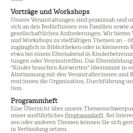
Vorträge und Workshops
Unsere Ver­an­stal­tun­gen sind pra­xis­nah und ori
sich an den Bedürf­nis­sen von Fami­lien sowie an
gesell­schaft­li­chen Anfor­de­run­gen. Wir bie­ten
und Work­shops zu viel­fäl­ti­gen The­men an – öf
zugäng­lich in Biblio­the­ken oder in klei­ne­rem
etwa bei einem Eltern­abend in Kin­der­be­treu­un
tun­gen oder Ver­eins­tref­fen. Das Eltern­bil­dungs
"Kin­der brau­chen Ant­wor­ten" über­nimmt in e
Abstim­mung mit den Ver­an­stal­ter:innen und R
rent:innen die Orga­ni­sa­tion, Durch­füh­rung un
tion.
Programmheft
Eine Über­sicht über unsere The­men­schwer­pun
unser aus­führ­li­ches
Programmheft
. Bei Inter­
sen oder ande­ren The­men kön­nen Sie sich ger
in Ver­bin­dung set­zen.