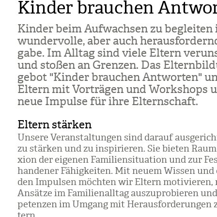
Kinder brauchen Antwo
Kin­der beim Auf­wach­sen zu beglei­ten 
wun­der­volle, aber auch her­aus­for­dern
gabe. Im All­tag sind viele Eltern ver­un­
und sto­ßen an Gren­zen. Das Eltern­bil­
ge­bot "Kin­der brau­chen Ant­wor­ten" un
Eltern mit Vor­trä­gen und Work­shops 
neue Impulse für ihre Eltern­schaft.
Eltern stärken
Unsere Ver­an­stal­tun­gen sind dar­auf aus­ge­rich­
zu stär­ken und zu inspi­rie­ren. Sie bie­ten Raum
xion der eige­nen Fami­li­en­si­tua­tion und zur Fes
han­de­ner Fähig­kei­ten. Mit neuem Wis­sen und 
den Impul­sen möch­ten wir Eltern moti­vie­ren,
Ansätze im Fami­li­en­all­tag aus­zu­pro­bie­ren u
pe­ten­zen im Umgang mit Her­aus­for­de­run­gen 
tern.