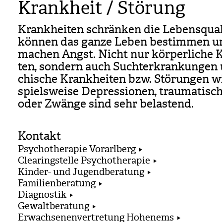
Krankheit / Störung
Krank­hei­ten schrän­ken die Lebens­qua­li
kön­nen das ganze Leben bestim­men u
machen Angst. Nicht nur kör­per­li­che 
ten, son­dern auch Such­ter­kran­kun­gen
chi­sche Krank­hei­ten bzw. Stö­run­gen w
spiels­weise Depres­sio­nen, trau­ma­ti­sc
oder Zwänge sind sehr belas­tend.
Kontakt
Psychotherapie Vorarlberg
Clearingstelle Psychotherapie
Kinder- und Jugendberatung
Familienberatung
Diagnostik
Gewaltberatung
Erwachsenenvertretung Hohenems