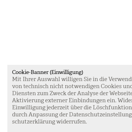
Cookie-Banner (Einwilligung)
Mit Ihrer Aus­wahl wil­li­gen Sie in die Ver­wen­
von tech­nisch nicht not­wen­di­gen Coo­kies un
Diens­ten zum Zweck der Ana­lyse der Web­sei­t
Akti­vie­rung exter­ner Ein­bin­dun­gen ein. Wide
Ein­wil­li­gung jeder­zeit über die Lösch­funk­ti
durch Anpas­sung der Daten­schutz­ein­stel­lun­
schutz­er­klä­rung wider­ru­fen.