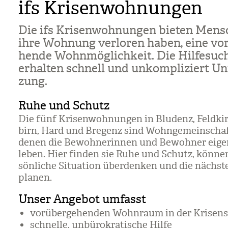
ifs Krisenwohnungen
Die ifs Kri­sen­woh­nun­gen bie­ten Men­s
ihre Woh­nung ver­lo­ren haben, eine vor
hende Wohn­mög­lich­keit. Die Hil­fe­su­
erhal­ten schnell und unkom­pli­ziert Unt
zung.
Ruhe und Schutz
Die fünf Kri­sen­woh­nun­gen in Blu­denz, Feld­ki
birn, Hard und Bre­genz sind Wohn­ge­mein­schaf­
denen die Bewoh­ne­rin­nen und Bewoh­ner eigen
leben. Hier fin­den sie Ruhe und Schutz, kön­ne
sön­li­che Situa­tion über­den­ken und die nächs­t
pla­nen.
Unser Angebot umfasst
vor­über­ge­hen­den Wohn­raum in der Kri­sen­si
schnelle, unbü­ro­kra­ti­sche Hilfe