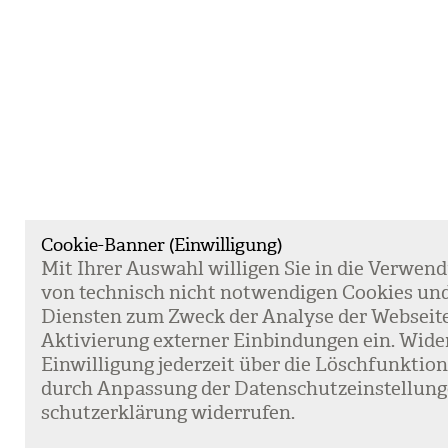
Cookie-Banner (Einwilligung)
Mit Ihrer Aus­wahl wil­li­gen Sie in die Ver­wen­
von tech­nisch nicht not­wen­di­gen Coo­kies un
Diens­ten zum Zweck der Ana­lyse der Web­sei­t
Akti­vie­rung exter­ner Ein­bin­dun­gen ein. Wide
Ein­wil­li­gung jeder­zeit über die Lösch­funk­ti
durch Anpas­sung der Daten­schutz­ein­stel­lun­
schutz­er­klä­rung wider­ru­fen.