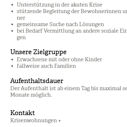
Unter­stüt­zung in der aku­ten Krise
stüt­zende Beglei­tung der Bewoh­ne­rin­nen
ner
gemein­same Suche nach Lösun­gen
bei Bedarf Ver­mitt­lung an andere soziale Ein
gen
Unsere Zielgruppe
Erwach­sene mit oder ohne Kin­der
fall­weise auch Fami­lien
Aufenthaltsdauer
Der Auf­ent­halt ist ab einem Tag bis maxi­mal s
Monate mög­lich.
Kontakt
Krisenwohnungen