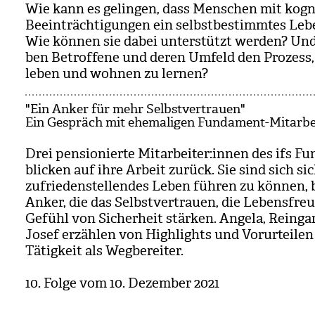
Wie kann es gelin­gen, dass Men­schen mit kogni
Beein­träch­ti­gun­gen ein selbst­be­stimm­tes Le
Wie kön­nen sie dabei unter­stützt wer­den? Und
ben Betrof­fene und deren Umfeld den Pro­zess,
leben und woh­nen zu ler­nen?
"Ein Anker für mehr Selbstvertrauen"
Ein Gespräch mit ehemaligen Fundament-Mitarbe
Drei pen­sio­nierte Mit­ar­bei­ter:innen des ifs F
bli­cken auf ihre Arbeit zurück. Sie sind sich si
zufrie­den­stel­len­des Leben füh­ren zu kön­nen,
Anker, die das Selbst­ver­trauen, die Lebens­fre
Gefühl von Sicher­heit stär­ken. Angela, Rein­g
Josef erzäh­len von High­lights und Vor­ur­tei­le
Tätig­keit als Weg­be­rei­ter.
10. Folge vom 10. Dezem­ber 2021