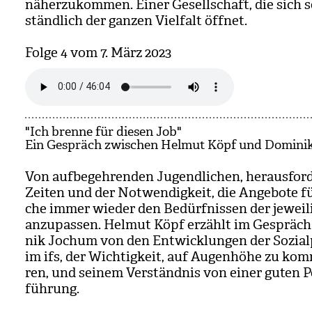
näher­zu­kom­men. Einer Gesell­schaft, die sich s
ständ­lich der gan­zen Viel­falt öff­net.
Folge 4 vom 7. März 2023
"Ich brenne für diesen Job"
Ein Gespräch zwischen Helmut Köpf und Domini
Von auf­be­geh­ren­den Jugend­li­chen, her­aus­for
Zei­ten und der Not­wen­dig­keit, die Ange­bote f
che immer wie­der den Bedürf­nis­sen der jewei­li
anzu­pas­sen. Hel­mut Köpf erzählt im Gespräc
nik Jochum von den Ent­wick­lun­gen der Sozi­al­
im ifs, der Wich­tig­keit, auf Augen­höhe zu kom­m
ren, und sei­nem Ver­ständ­nis von einer guten Pe
füh­rung.