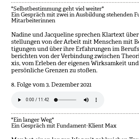
"Selbstbestimmung geht viel weiter"
Ein Gespräch mit zwei in Ausbildung stehenden 
Mitarbeiterinnen
Nadine und Jac­que­line spre­chen Klar­text über
stel­lun­gen von der Arbeit mit Men­schen mit B
ti­gun­gen und über ihre Erfah­run­gen im Berufs­a
berich­ten von der Ver­bin­dung zwi­schen Theo­r
xis, vom Erle­ben der eige­nen Wirk­sam­keit un
per­sön­li­che Gren­zen zu sto­ßen.
8. Folge vom 3. Dezem­ber 2021
"Ein langer Weg"
Ein Gespräch mit Fundament-Klient Max