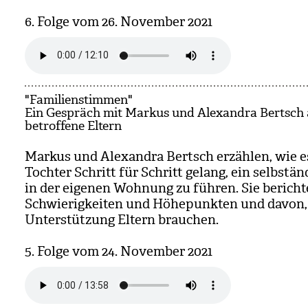
6. Folge vom 26. Novem­ber 2021
"Familienstimmen"
Ein Gespräch mit Markus und Alexandra Bertsch 
betroffene Eltern
Mar­kus und Alex­an­dra Bertsch erzäh­len, wie e
Toch­ter Schritt für Schritt gelang, ein selb­stän
in der eige­nen Woh­nung zu füh­ren. Sie berich­
Schwie­rig­kei­ten und Höhe­punk­ten und davon,
Unter­stüt­zung Eltern brau­chen.
5. Folge vom 24. Novem­ber 2021