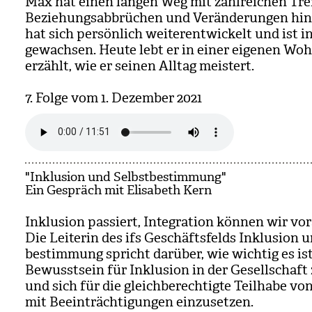
Max hat einen lan­gen Weg mit zahl­rei­chen Tre
Bezie­hungs­ab­brü­chen und Ver­än­de­run­gen hin­
hat sich per­sön­lich wei­ter­ent­wi­ckelt und ist i
gewach­sen. Heute lebt er in einer eige­nen Wo
erzählt, wie er sei­nen All­tag meis­tert.
7. Folge vom 1. Dezem­ber 2021
"Inklusion und Selbstbestimmung"
Ein Gespräch mit Elisabeth Kern
Inklu­sion pas­siert, Inte­gra­tion kön­nen wir vor­
Die Lei­te­rin des ifs Geschäfts­felds Inklu­sion 
be­stim­mung spricht dar­über, wie wich­tig es ist
Bewusst­sein für Inklu­sion in der Gesell­schaft 
und sich für die gleich­be­rech­tigte Teil­habe v
mit Beein­träch­ti­gun­gen ein­zu­set­zen.