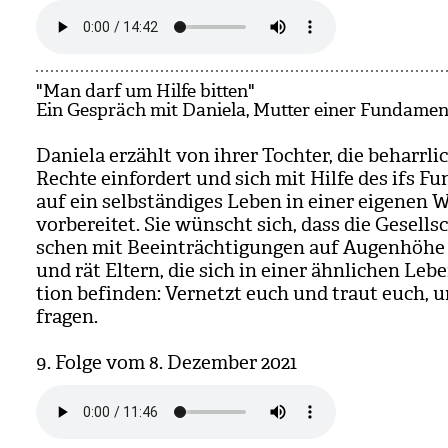
"Man darf um Hilfe bitten"
Ein Gespräch mit Daniela, Mutter einer Fundamen
Daniela erzählt von ihrer Toch­ter, die beharr­li
Rechte ein­for­dert und sich mit Hilfe des ifs Fu
auf ein selb­stän­di­ges Leben in einer eige­nen
vor­be­rei­tet. Sie wünscht sich, dass die Gesell­
schen mit Beein­träch­ti­gun­gen auf Augen­höhe
und rät Eltern, die sich in einer ähn­li­chen Leben
tion befin­den: Ver­netzt euch und traut euch, 
fra­gen.
9. Folge vom 8. Dezem­ber 2021