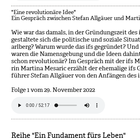
"Eine revolutionäre Idee"
Ein Gespräch zwischen Stefan Allgäuer und Mart
Wie war das damals, in der Grün­dungs­zeit des 
gestal­tete sich die poli­ti­sche und soziale Situa­
arl­berg? Warum wurde das ifs gegrün­det? Und
waren die Namens­ge­bung und die Ideen dahin­t
schon revo­lu­tio­när? Im Gespräch mit der ifs Mit
rin Mar­tina Mesa­ric erzählt der ehe­ma­lige ifs
füh­rer Ste­fan All­gäuer von den Anfän­gen des i
Folge 1 vom 29. Novem­ber 2022
Reihe "Ein Fundament fürs Leben"