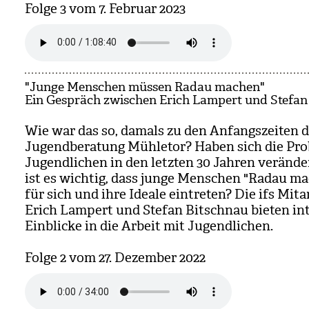
Folge 3 vom 7. Februar 2023
"Junge Menschen müssen Radau machen"
Ein Gespräch zwischen Erich Lampert und Stefan
Wie war das so, damals zu den Anfangs­zei­ten d
Jugend­be­ra­tung Mühle­tor? Haben sich die Pro
Jugend­li­chen in den letz­ten 30 Jah­ren ver­än­d
ist es wich­tig, dass junge Men­schen "Radau m
für sich und ihre Ideale ein­tre­ten? Die ifs Mit­ar
Erich Lam­pert und Ste­fan Bit­schnau bie­ten int
Ein­bli­cke in die Arbeit mit Jugend­li­chen.
Folge 2 vom 27. Dezem­ber 2022