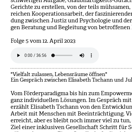
schwie­ri­gen Auf­gabe, Glaub­haf­tig­keits-Gut­ach
Gerichte zu erstel­len, von der teils müh­sa­men,
rei­chen Koope­ra­ti­ons­ar­beit, der fas­zi­nie­ren­d
dung zwi­schen Jus­tiz und Psy­cho­lo­gie und der
gen Bera­tung und Beglei­tung von betrof­fe­nen 
Folge 5 vom 12. April 2023
"Vielfalt zulassen, Lebensräume öffnen"
Ein Gespräch zwischen Elisabeth Tschann und Jul
Vom För­der­pa­ra­digma bis hin zum Empower­m
ganz indi­vi­du­el­len Lösun­gen. Im Gespräch mit
erzählt Eli­sa­beth Tschann von den Ent­wick­lun
Arbeit mit Men­schen mit Beein­träch­ti­gung. Vi
erreicht, aber es bleibt noch immer viel zu tu
Ziel einer inklu­si­ven Gesell­schaft Schritt für S