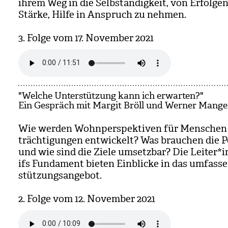
ihrem Weg in die Selb­stän­dig­keit, von Erfol­ge
Stärke, Hilfe in Anspruch zu neh­men.
3. Folge vom 17. Novem­ber 2021
"Welche Unterstützung kann ich erwarten?"
Ein Gespräch mit Margit Bröll und Werner Mang
Wie wer­den Wohn­per­spek­ti­ven für Men­schen
träch­ti­gun­gen ent­wi­ckelt? Was brau­chen die P
und wie sind die Ziele umsetz­bar? Die Lei­ter*
ifs Fun­da­ment bie­ten Ein­bli­cke in das umfas­
stüt­zungs­an­ge­bot.
2. Folge vom 12. Novem­ber 2021