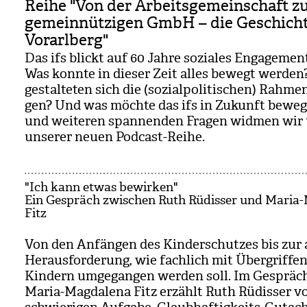
Reihe "Von der Arbeitsgemeinschaft z
gemeinnützigen GmbH – die Geschichte
Vorarlberg"
Das ifs blickt auf 60 Jahre sozia­les Enga­ge­men
Was konnte in die­ser Zeit alles bewegt wer­den
gestal­te­ten sich die (sozi­al­po­li­ti­schen) Rah­me
gen? Und was möchte das ifs in Zukunft bewe­g
und wei­te­ren span­nen­den Fra­gen wid­men wir
unse­rer neuen Pod­cast-Reihe.
"Ich kann etwas bewirken"
Ein Gespräch zwischen Ruth Rüdisser und Maria
Fitz
Von den Anfän­gen des Kin­der­schut­zes bis zur a
Her­aus­for­de­rung, wie fach­lich mit Überg­rif­fe
Kin­dern umge­gan­gen wer­den soll. Im Gespräc
Maria-Mag­da­lena Fitz erzählt Ruth Rüdis­ser v