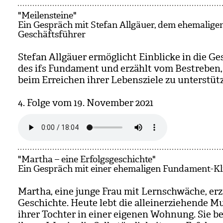
"Meilensteine"
Ein Gespräch mit Stefan Allgäuer, dem ehemaligen
Geschäftsführer
Ste­fan All­gäuer ermög­licht Ein­bli­cke in die G
des ifs Fun­da­ment und erzählt vom Bestre­ben
beim Errei­chen ihrer Lebens­ziele zu unter­stüt­
4. Folge vom 19. Novem­ber 2021
"Martha – eine Erfolgsgeschichte"
Ein Gespräch mit einer ehemaligen Fundament-Kl
Mar­tha, eine junge Frau mit Lern­schwä­che, erz
Geschichte. Heute lebt die allein­er­zie­hende Mu
ihrer Toch­ter in einer eige­nen Woh­nung. Sie be