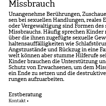
Missbrauch
Unan­ge­nehme Berüh­run­gen, Zuschau
sen bei sexu­el­len Hand­lun­gen, rea­les 
oder Ver­ge­wal­ti­gung sind For­men des s
Miss­brauchs. Häu­fig spre­chen Kin­der 
über die ihnen zuge­fügte sexu­elle Gewa
hal­tens­auf­fäl­lig­kei­ten wie Schlaf­stö­ru
Angst­zu­stände und Rück­zug in eine Fan­
welt kön­nen aber stumme Hil­fe­rufe se
Kin­der brau­chen die Unter­stüt­zung u
Schutz von Erwach­se­nen, um dem Mis
ein Ende zu set­zen und die destruk­ti­v
run­gen auf­zu­ar­bei­ten.
Erstberatung
Kontakt