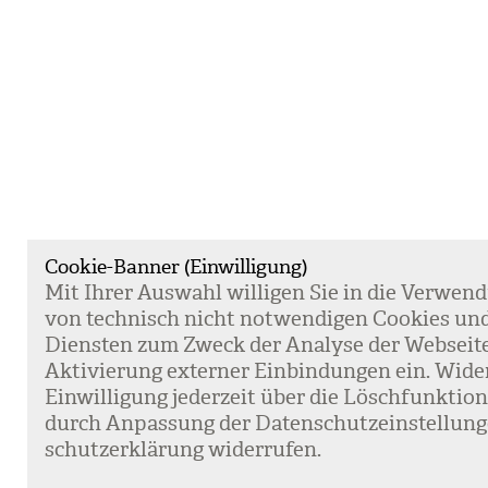
Cookie-Banner (Einwilligung)
Mit Ihrer Aus­wahl wil­li­gen Sie in die Ver­wen­
von tech­nisch nicht not­wen­di­gen Coo­kies un
Diens­ten zum Zweck der Ana­lyse der Web­sei­t
Akti­vie­rung exter­ner Ein­bin­dun­gen ein. Wide
Ein­wil­li­gung jeder­zeit über die Lösch­funk­ti
durch Anpas­sung der Daten­schutz­ein­stel­lun­
schutz­er­klä­rung wider­ru­fen.