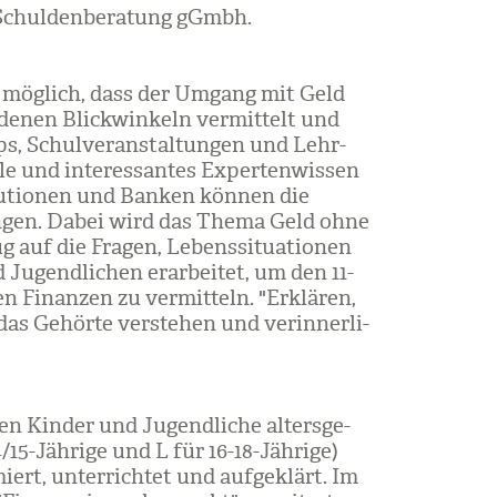
 Schul­den­be­ra­tung gGmbh.
 es mög­lich, dass der Umgang mit Geld
e­nen Blick­win­keln ver­mit­telt und
, Schul­ver­an­stal­tun­gen und Lehr­
ele und inter­es­san­tes Exper­ten­wis­sen
­tu­tio­nen und Ban­ken kön­nen die
rin­gen. Dabei wird das Thema Geld ohne
g auf die Fra­gen, Lebens­si­tua­tio­nen
Jugend­li­chen erar­bei­tet, um den 11-
 Finan­zen zu ver­mit­teln. "Erklä­ren,
as Gehörte ver­ste­hen und ver­in­ner­li­
 Kin­der und Jugend­li­che alters­ge­
4/​15-Jäh­rige und L für 16-18-Jäh­rige)
rt, unter­rich­tet und auf­ge­klärt. Im