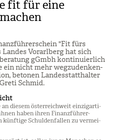
 fit für eine
t machen
nanz­füh­rer­schein "Fit fürs
es Lan­des Vor­arl­berg hat sich
be­ra­tung gGmbh kon­ti­nu­ier­lich
ile ein nicht mehr weg­zu­den­ken­
on, beto­nen Lan­des­statt­hal­ter
n Greti Schmid.
icht
n die­sem öster­reich­weit ein­zig­ar­ti­
 ihnen haben ihren Finanz­füh­rer­
 künf­tige Schul­den­fal­len zu ver­mei­