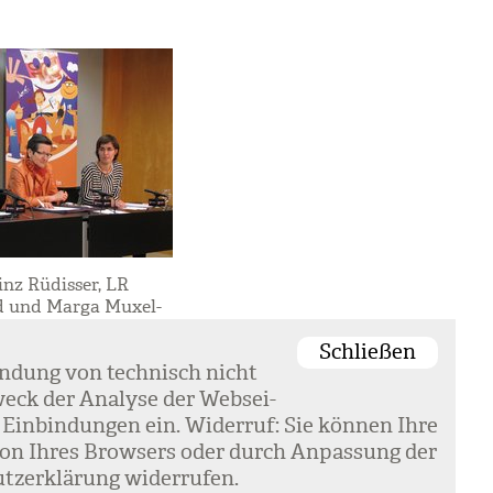
inz Rüdisser, LR
d und Marga Muxel-
 (Schuldenberatung)
Schließen
 über den
en­dung von tech­nisch nicht
 Finanzführerschein.
heli)
eck der Ana­lyse der Web­sei­
 Ein­bin­dun­gen ein. Wider­ruf: Sie kön­nen Ihre
k­tion Ihres Brow­sers oder durch Anpas­sung der
tz­er­klä­rung wider­ru­fen.