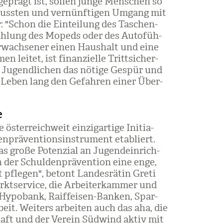
geprägt ist, sol­len junge Men­schen so
wuss­ten und ver­nünf­ti­gen Umgang mit
er: "Schon die Ein­tei­lung des Taschen­
zah­lung des Mopeds oder des Auto­füh­
rwach­se­ner einen Haus­halt und eine
 lei­tet, ist finan­zi­elle Tritt­si­cher­
on Jugend­li­chen das nötige Gespür und
ihr Leben lang den Gefah­ren einer Über­
e
 öster­reich­weit ein­zig­ar­tige Initia­
­prä­ven­ti­ons­in­stru­ment eta­bliert.
as große Poten­zial an Jugend­ein­rich­
n der Schul­den­prä­ven­tion eine enge,
pfle­gen", betont Lan­des­rä­tin Greti
kt­ser­vice, die Arbei­ter­kam­mer und
Hypo­bank, Raiff­ei­sen-Ban­ken, Spar­
beit. Wei­ters arbei­ten auch das aha, die
schaft und der Ver­ein Süd­wind aktiv mit