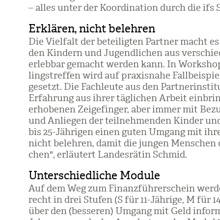
– alles unter der Koor­di­na­tion durch die ifs
Erklären, nicht belehren
Die Viel­falt der betei­lig­ten Part­ner macht
den Kin­dern und Jugend­li­chen aus ver­schie­d
erleb­bar gemacht wer­den kann. In Work­shops
lings­tref­fen wird auf pra­xis­nahe Fall­bei­spi
gesetzt. Die Fach­leute aus den Part­ner­in­sti
Erfah­rung aus ihrer täg­li­chen Arbeit ein­b
erho­be­nen Zei­ge­fin­ger, aber immer mit Bezu
und Anlie­gen der teil­neh­men­den Kin­der und 
bis 25-Jäh­ri­gen einen guten Umgang mit ihren
nicht beleh­ren, damit die jun­gen Men­schen d
chen", erläu­tert Lan­des­rä­tin Schmid.
Unterschiedliche Module
Auf dem Weg zum Finanz­füh­rer­schein wer­den
recht in drei Stu­fen (S für 11-Jäh­rige, M für 1
über den (bes­se­ren) Umgang mit Geld infor­mie