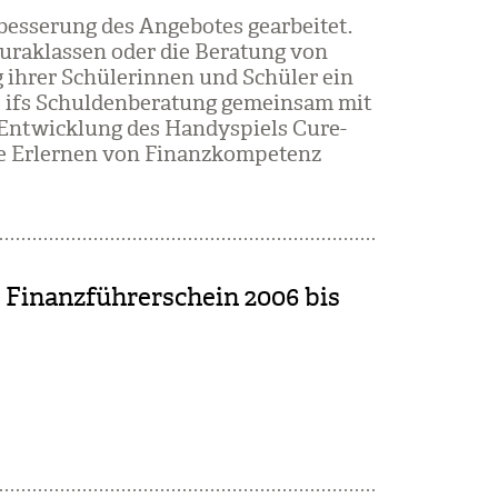
es­se­rung des Ange­bo­tes gear­bei­tet.
­ra­klas­sen oder die Bera­tung von
g ihrer Schü­le­rin­nen und Schü­ler ein
 ifs Schul­den­be­ra­tung gemein­sam mit
r Ent­wick­lung des Han­dy­spiels Cure-
che Erler­nen von Finanz­kom­pe­tenz
 Finanzführerschein 2006 bis