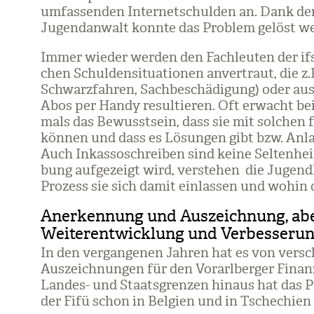
umfas­sen­den Inter­net­schul­den an. Dank de
Jugend­an­walt konnte das Pro­blem gelöst we
Immer wie­der wer­den den Fach­leu­ten der ifs S
chen Schul­den­si­tua­tio­nen anver­traut, die z.B
Schwarz­fah­ren, Sach­be­schä­di­gung) oder au
Abos per Handy resul­tie­ren. Oft erwacht bei
mals das Bewusst­sein, dass sie mit sol­chen f
kön­nen und dass es Lösun­gen gibt bzw. Anlau
Auch Inkas­so­schrei­ben sind keine Sel­ten­he
bung auf­ge­zeigt wird, ver­ste­hen die Jugend
Pro­zess sie sich damit ein­las­sen und wohin 
Anerkennung und Auszeichnung, abe
Weiterentwicklung und Verbesseru
In den ver­gan­ge­nen Jah­ren hat es von ver­s
Aus­zeich­nun­gen für den Vor­arl­ber­ger Finan
Lan­des- und Staats­gren­zen hin­aus hat das P
der Fifü schon in Bel­gien und in Tsche­chien v