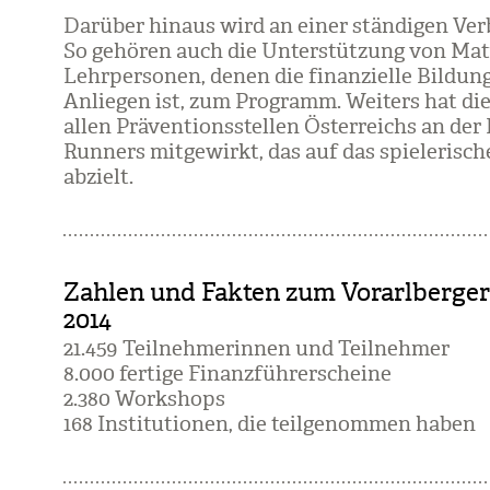
Dar­über hin­aus wird an einer stän­di­gen Ver­b
So gehö­ren auch die Unter­stüt­zung von Matu
Lehr­per­so­nen, denen die finan­zi­elle Bil­dun
Anlie­gen ist, zum Pro­gramm. Wei­ters hat die
allen Prä­ven­ti­ons­stel­len Öster­reichs an de
Run­ners mit­ge­wirkt, das auf das spie­le­ri­s
abzielt.
Zahlen und Fakten zum Vorarlberger
2014
21.459 Teil­neh­me­rin­nen und Teil­neh­mer
8.000 fer­tige Finanz­füh­rer­scheine
2.380 Work­shops
168 Insti­tu­tio­nen, die teil­ge­nom­men haben