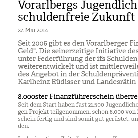
Vorarlbergs Jugendliche
schuldenfreie Zukunf
27. Mai 2014
Seit 2006 gibt es den Vor­arl­ber­ger Fi
Geld". Die sei­ner­zei­tige Initia­tive d
unter Feder­füh­rung der ifs Schul­den­
wei­ter­ent­wi­ckelt und ist mitt­ler­we
des Ange­bot in der Schul­den­prä­ven­ti
Karl­heinz Rüdis­ser und Lan­des­rä­ti
8.000ster Finanzführerschein überre
Seit dem Start haben fast 21.500 Jugend­li­che a
gen Pro­jekt teil­ge­nom­men, schon 8.000 von
schein fer­tig und sind somit gut gerüs­tet, um
den.