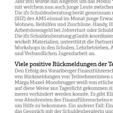
Jahr 2011 wurde das Ange­bot um das Modul "F
mit wel­chem nun auch junge Leute zwi­schen 
Die ifs Schul­den­be­ra­tung berät gemein­sam 
(BIZ) des AMS ein­mal im Monat junge Erwac
Woh­nen, Bei­hil­fen und Zuschüsse, Handy, Hau
Arbeits­lo­sen­geld bei Job­ver­lust oder Schul­
Die ifs Schul­den­be­ra­tung gGmbh koor­di­niert 
wi­ckelt Mate­ria­lien, unter­stützt die Part­ner­
Work­shops in den Schu­len, Lehr­be­trie­ben, 
und Ver­band­li­chen Jugend­ar­beit an.
Viele positive Rückmeldungen der 
Den Erfolg des Vor­arl­ber­ger Finanz­füh­rer­sc
ven Rück­mel­dun­gen von Teil­neh­me­rin­nen un
Marga Muxel-Moos­brug­ger weiß von etli­chen E
auf diese Weise ans Tages­licht gekom­men si
me­res ver­hin­dert wer­den konnte. Es gibt Kli­
von Absol­ven­ten des Finanz­füh­rer­scheins e
um Hilfe zu bekom­men. Ein ande­rer Fall: E
das Gespräch mit der Schul­den­be­ra­te­rin und