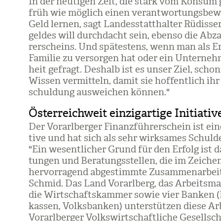
In der heu­ti­gen Zeit, die stark vom Kon­sum 
früh wie mög­lich einen ver­ant­wor­tungs­be­
Geld ler­nen, sagt Lan­des­statt­hal­ter Rüdis­s
gel­des will durch­dacht sein, ebenso die Ab
rer­scheins. Und spä­tes­tens, wenn man als E
Fami­lie zu ver­sor­gen hat oder ein Unter­neh­men
heit gefragt. Des­halb ist es unser Ziel, sch
Wis­sen ver­mit­teln, damit sie hof­fent­lich 
schul­dung aus­wei­chen kön­nen."
Österreichweit einzigartige Initiativ
Der Vor­arl­ber­ger Finanz­füh­rer­schein ist eine
tive und hat sich als sehr wirk­sa­mes Schul­den
"Ein wesent­li­cher Grund für den Erfolg ist d
tun­gen und Bera­tungs­stel­len, die im Zei­che
her­vor­ra­gend abge­stimmte Zusam­men­ar­beit 
Schmid. Das Land Vor­arl­berg, das Arbeits­mar
die Wirt­schafts­kam­mer sowie vier Ban­ken (
kas­sen, Volks­ban­ken) unter­stüt­zen diese Ar
Vor­arl­ber­ger Volks­wirt­schaft­li­che Gesell­