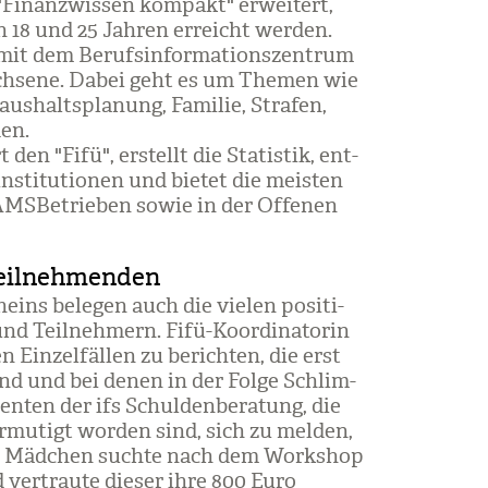
inanz­wis­sen kom­pakt" erwei­tert,
18 und 25 Jah­ren erreicht wer­den.
mit dem Berufs­in­for­ma­ti­ons­zen­trum
h­sene. Dabei geht es um The­men wie
s­halts­pla­nung, Fami­lie, Stra­fen,
den.
den "Fifü", erstellt die Sta­tis­tik, ent­
in­sti­tu­tio­nen und bie­tet die meis­ten
AMS­Be­trie­ben sowie in der Offe­nen
Teilnehmenden
heins bele­gen auch die vie­len posi­ti­
d Teil­neh­mern. Fifü-Koor­di­na­to­rin
in­zel­fäl­len zu berich­ten, die erst
nd und bei denen in der Folge Schlim­
en­ten der ifs Schul­den­be­ra­tung, die
rmu­tigt wor­den sind, sich zu mel­den,
in Mäd­chen suchte nach dem Work­shop
 ver­traute die­ser ihre 800 Euro