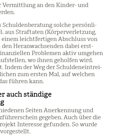
r Ver­mitt­lung an den Kin­der- und
r­den.
chul­den­be­ra­tung sol­che per­sön­li­
. aus Straf­ta­ten (Kör­per­ver­let­zung,
s einem leicht­fer­ti­gen Abschluss von
 den Her­an­wach­sen­den dabei erst­
inan­zi­el­len Pro­ble­men aktiv umge­hen
f­stel­len, wo ihnen gehol­fen wird.
it. Indem der Weg der Schul­den­ein­trei­
­li­chen zum ers­ten Mal, auf wel­chen
das füh­ren kann.
r auch ständige
ng
chie­de­nen Sei­ten Aner­ken­nung und
z­füh­rer­schein gege­ben. Auch über die
ro­jekt Inter­esse gefun­den. So wurde
or­ge­stellt.