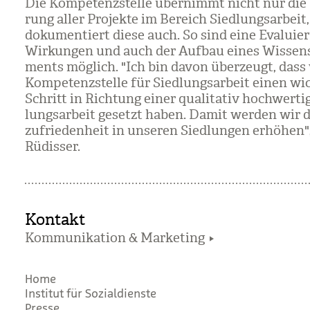
Die Kom­pe­tenz­stelle über­nimmt nicht nur die 
rung aller Pro­jekte im Bereich Sied­lungs­ar­beit
doku­men­tiert diese auch. So sind eine Eva­lu­ie
Wir­kun­gen und auch der Auf­bau eines Wis­sen
ments mög­lich. "Ich bin davon über­zeugt, dass
Kom­pe­tenz­stelle für Sied­lungs­ar­beit einen wic
Schritt in Rich­tung einer qua­li­ta­tiv hoch­wer­ti
lungs­ar­beit gesetzt haben. Damit wer­den wir
zu­frie­den­heit in unse­ren Sied­lun­gen erhö­hen"
Rüdis­ser.
Kontakt
Kommunikation & Marketing
Home
Institut für Sozialdienste
Presse