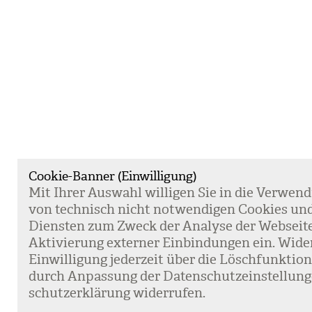
Cookie-Banner (Einwilligung)
Mit Ihrer Aus­wahl wil­li­gen Sie in die Ver­wen­
von tech­nisch nicht not­wen­di­gen Coo­kies un
Diens­ten zum Zweck der Ana­lyse der Web­sei­t
Akti­vie­rung exter­ner Ein­bin­dun­gen ein. Wide
Ein­wil­li­gung jeder­zeit über die Lösch­funk­ti
durch Anpas­sung der Daten­schutz­ein­stel­lun­
schutz­er­klä­rung wider­ru­fen.