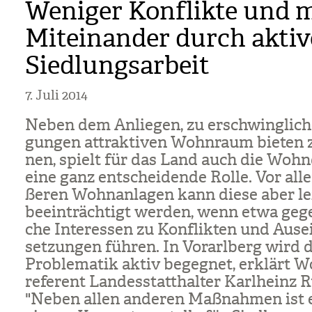
Weniger Konflikte und 
Miteinander durch aktiv
Siedlungsarbeit
7. Juli 2014
Neben dem Anlie­gen, zu erschwing­li­c
gun­gen attrak­ti­ven Wohn­raum bie­ten 
nen, spielt für das Land auch die Wohn­q
eine ganz ent­schei­dende Rolle. Vor all
ße­ren Wohn­an­la­gen kann diese aber le
beein­träch­tigt wer­den, wenn etwa gegen
che Inter­es­sen zu Kon­flik­ten und Aus­ei
set­zun­gen füh­ren. In Vor­arl­berg wird d
Pro­ble­ma­tik aktiv begeg­net, erklärt 
re­fe­rent Lan­des­statt­hal­ter Karl­heinz R
"Neben allen ande­ren Maß­nah­men ist 