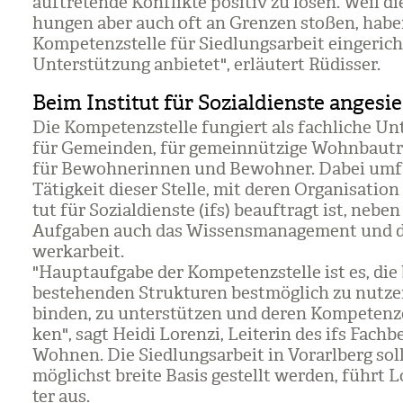
auf­tre­tende Kon­flikte posi­tiv zu lösen. Weil 
hun­gen aber auch oft an Gren­zen sto­ßen, habe
Kom­pe­tenz­stelle für Sied­lungs­ar­beit ein­ge­rich­
Unter­stüt­zung anbie­tet", erläu­tert Rüdis­ser.
Beim Institut für Sozialdienste angesie
Die Kom­pe­tenz­stelle fun­giert als fach­li­che Un
für Gemein­den, für gemein­nüt­zige Wohn­bau­tr
für Bewoh­ne­rin­nen und Bewoh­ner. Dabei umf
Tätig­keit die­ser Stelle, mit deren Orga­ni­sa­tion
tut für Sozi­al­dienste (ifs) beauf­tragt ist, neben 
Auf­ga­ben auch das Wis­sens­ma­nage­ment und 
werk­ar­beit.
"Haupt­auf­gabe der Kom­pe­tenz­stelle ist es, die
beste­hen­den Struk­tu­ren best­mög­lich zu nut­ze
bin­den, zu unter­stüt­zen und deren Kom­pe­ten­z
ken", sagt Heidi Lorenzi, Lei­te­rin des ifs Fach­b
Woh­nen. Die Sied­lungs­ar­beit in Vor­arl­berg sol
mög­lichst breite Basis gestellt wer­den, führt 
ter aus.