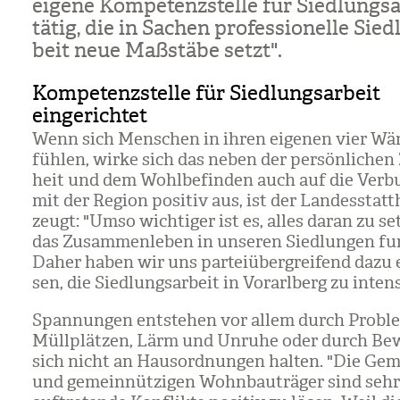
eigene Kom­pe­tenz­stelle für Sied­lungs­a
tätig, die in Sachen pro­fes­sio­nelle Sied­
beit neue Maß­stäbe setzt".
Kompetenzstelle für Siedlungsarbeit
eingerichtet
Wenn sich Men­schen in ihren eige­nen vier Wä
füh­len, wirke sich das neben der per­sön­li­chen
heit und dem Wohl­be­fin­den auch auf die Ver­b
mit der Region posi­tiv aus, ist der Lan­des­statt­
zeugt: "Umso wich­ti­ger ist es, alles daran zu se
das Zusam­men­le­ben in unse­ren Sied­lun­gen fun
Daher haben wir uns par­tei­über­grei­fend dazu 
sen, die Sied­lungs­ar­beit in Vor­arl­berg zu inten­s
Span­nun­gen ent­ste­hen vor allem durch Pro­bl
Müll­plät­zen, Lärm und Unruhe oder durch Bew
sich nicht an Haus­ord­nun­gen hal­ten. "Die Ge
und gemein­nüt­zi­gen Wohn­bau­trä­ger sind seh