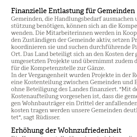
Finanzielle Entlastung für Gemeinden
Gemein­den, die Hand­lungs­be­darf aus­ma­chen
stüt­zung benö­ti­gen, kön­nen sich an die Kom­pe­
wen­den. Die Mit­ar­bei­te­rin­nen wer­den in Koop
den Zustän­di­gen der Gemeinde aktiv, set­zen Pr
koor­di­nie­ren sie und suchen durch­füh­rende Pa
Ort. Das Land betei­ligt sich an den Kos­ten de
umge­setz­ten Pro­jekte und über­nimmt zudem d
für die Kom­pe­tenz­stelle zur Gänze.
In der Ver­gan­gen­heit wur­den Pro­jekte in der 
eine Kos­ten­tei­lung zwi­schen Gemein­den und B
ohne Betei­li­gung des Lan­des finan­ziert. "Mit 
Kos­ten­auf­tei­lung vor­ge­se­hen ist, dass die geme
gen Wohn­bau­trä­ger ein Drit­tel der anfal­len­den
kos­ten tra­gen wer­den unsere Gemein­den deut­l
tet", sagt Rüdis­ser.
Erhöhung der Wohnzufriedenheit