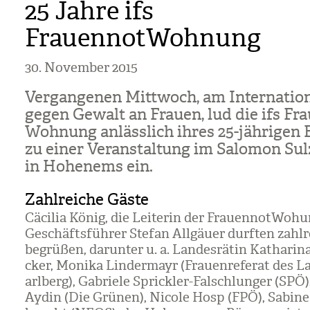
25 Jahre ifs
FrauennotWohnung
30. November 2015
Ver­gan­ge­nen Mitt­woch, am Inter­na­tio­
gegen Gewalt an Frauen, lud die ifs Frau
Woh­nung anläss­lich ihres 25-jäh­ri­gen 
zu einer Ver­an­stal­tung im Salo­mon Sul
in Hohen­ems ein.
Zahlreiche Gäste
Cäci­lia König, die Lei­te­rin der Frau­en­not­Wo­h
Geschäfts­füh­rer Ste­fan All­gäuer durf­ten zahl­
begrü­ßen, dar­un­ter u. a. Lan­des­rä­tin Katha­rin
cker, Monika Lin­der­mayr (Frau­en­re­fe­rat des L
arl­berg), Gabriele Sprick­ler-Fal­schlun­ger (SPÖ
Aydin (Die Grü­nen), Nicole Hosp (FPÖ), Sabine