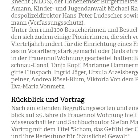
knecht (NEOS), der Hohen­em­ser Bür­ger­meis­t
Amann, Kin­der- und Jugend­an­walt Michael Ra
des­po­li­zei­di­rek­tor Hans-Peter Lude­scher sow
mann (Ver­fas­sungs­schutz).
Unter den rund 100 Besu­che­rin­nen und Besu­c
den sich zudem einige Pio­nie­rin­nen, die sich 
Vier­tel­jahr­hun­dert für die Ein­rich­tung eines F
ses in Vor­arl­berg stark gemacht oder (teils ehre
in der Frau­en­not­Woh­nung gear­bei­tet hat­ten: Br
schnau-Canal, Tanja Kopf, Mari­anne Ham­mer­m
gitte Flin­s­pach, Ingrid Jäger, Ursula Atzels­ber­g
pei­ner, Andrea Rösel-Blum, Vik­to­ria Von dem
Eva-Maria Von­metz.
Rückblick und Vortrag
Nach ein­lei­ten­den Begrü­ßungs­wor­ten und ei
blick auf 25 Jahre ifs Frau­en­not­Woh­nung hielt 
wis­sen­schaft­ler und Sach­buch­au­tor Ste­fan M
Vor­trag mit dem Titel "Scham, das Gefühl der 
und ihre Bedeu­tung für (häus­li­che) Gewalt".