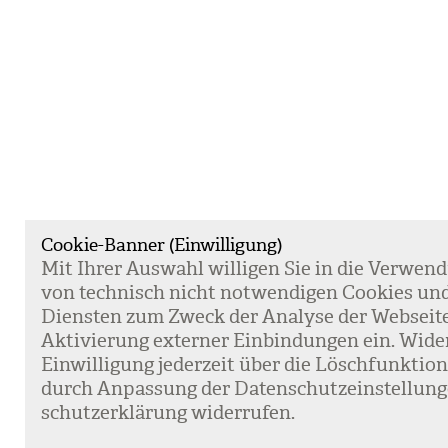
Cookie-Banner (Einwilligung)
Mit Ihrer Aus­wahl wil­li­gen Sie in die Ver­wen­
von tech­nisch nicht not­wen­di­gen Coo­kies un
Diens­ten zum Zweck der Ana­lyse der Web­sei­t
Akti­vie­rung exter­ner Ein­bin­dun­gen ein. Wide
Ein­wil­li­gung jeder­zeit über die Lösch­funk­ti
durch Anpas­sung der Daten­schutz­ein­stel­lun­
schutz­er­klä­rung wider­ru­fen.