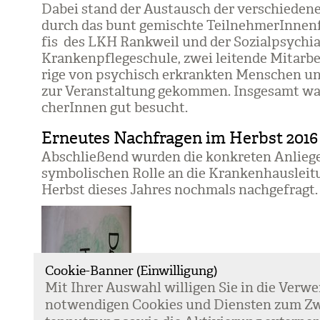
Dabei stand der Aus­tausch der ver­schie­de­n
durch das bunt gemischte Teil­neh­me­rIn­nen­
fis des LKH Rank­weil und der Sozi­al­psych­i
Kran­ken­pfle­ge­schule, zwei lei­tende Mit­ar­be
rige von psy­chisch erkrank­ten Men­schen und 
zur Ver­an­stal­tung gekom­men. Ins­ge­samt war
che­rIn­nen gut besucht.
Erneutes Nachfragen im Herbst 2016
Abschlie­ßend wur­den die kon­kre­ten Anlie­ge
sym­bo­li­schen Rolle an die Kran­ken­haus­lei­
Herbst die­ses Jah­res noch­mals nach­ge­fragt.
Cookie-Banner (Einwilligung)
Mit Ihrer Aus­wahl wil­li­gen Sie in die Ver­w
not­wen­di­gen Coo­kies und Diens­ten zum Zw