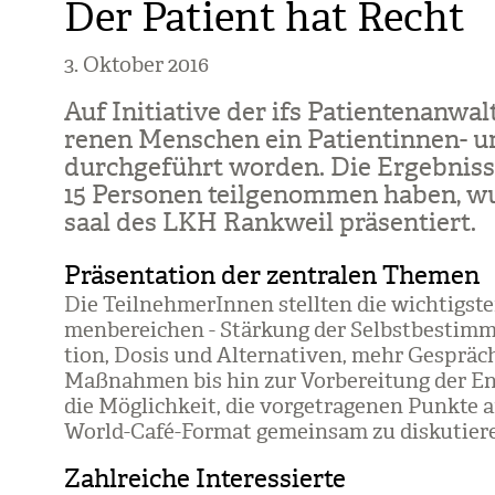
Der Patient hat Recht
3. Oktober 2016
Auf Initia­tive der ifs Pati­en­ten­an­walt
re­nen Men­schen ein Pati­en­tin­nen- un
durch­ge­führt wor­den. Die Ergeb­nis
15 Per­so­nen teil­ge­nom­men haben, w
saal des LKH Rank­weil prä­sen­tiert.
Präsentation der zentralen Themen
Die Teil­neh­me­rIn­nen stell­ten die wich­tigs­
men­be­rei­chen - Stär­kung der Selbst­be­stim­m
tion, Dosis und Alter­na­ti­ven, mehr Gesprä­che
Maß­nah­men bis hin zur Vor­be­rei­tung der En
die Mög­lich­keit, die vor­ge­tra­ge­nen Punkte
World-Café-For­mat gemein­sam zu dis­ku­tie­r
Zahlreiche Interessierte