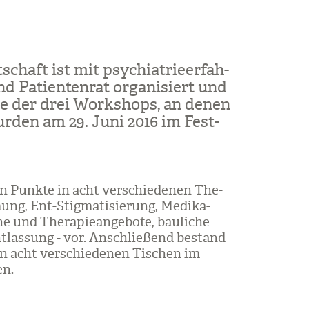
­schaft ist mit psych­ia­trie­er­fah­
d Pati­en­ten­rat orga­ni­siert und
se der drei Work­shops, an denen
ur­den am 29. Juni 2016 im Fest­
ten Punkte in acht ver­schie­de­nen The­
ung, Ent-Stig­ma­ti­sie­rung, Medi­ka­
 und The­ra­pie­an­ge­bote, bau­li­che
t­las­sung - vor. Anschlie­ßend bestand
 an acht ver­schie­de­nen Tischen im
en.