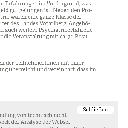
en Erfah­run­gen im Vor­der­grund, was
feld gut gelun­gen ist. Neben den Pro­
a­trie waren eine ganze Klasse der
i­ter des Lan­des Vor­arl­berg, Ange­hö­
auch wei­tere Psych­ia­trie­er­fah­rene
 die Ver­an­stal­tung mit ca. 90 Besu­
n der Teil­neh­me­rIn­nen mit einer
tung über­reicht und ver­ein­bart, dass im
Schließen
en­dung von tech­nisch nicht
eck der Ana­lyse der Web­sei­